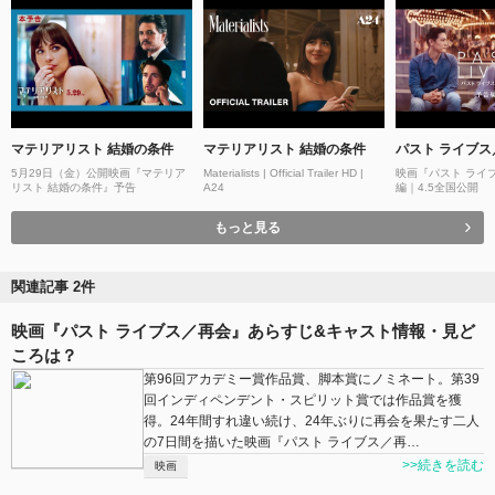
マテリアリスト 結婚の条件
マテリアリスト 結婚の条件
パスト ライブス
5月29日（金）公開映画『マテリア
Materialists | Official Trailer HD |
映画『パスト ライ
リスト 結婚の条件』予告
A24
編｜4.5全国公開
もっと見る
関連記事 2件
映画『パスト ライブス／再会』あらすじ&キャスト情報・見ど
ころは？
第96回アカデミー賞作品賞、脚本賞にノミネート。第39
回インディペンデント・スピリット賞では作品賞を獲
得。24年間すれ違い続け、24年ぶりに再会を果たす二人
の7日間を描いた映画『パスト ライブス／再…
>>続きを読む
映画