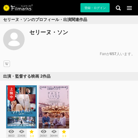
登録・ログイン
セリーヌ・ソンのプロフィール・出演関連作品
セリーヌ・ソン
Fanが
657
人います。
出演・監督する映画 2作品
8653
23406
26561
36444
3.8
3.9