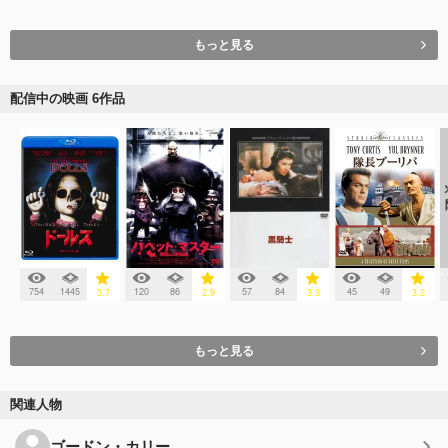
もっと見る
配信中の映画 6作品
754
1445
120
86
57
84
45
49
3.7
2.9
3.3
3.2
もっと見る
関連人物
ゴードン・カリー