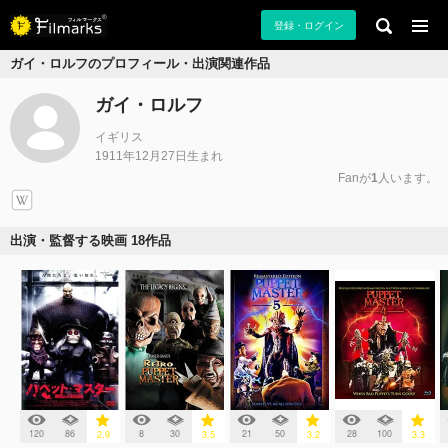
登録・ログイン
ガイ・ロルフのプロフィール・出演関連作品
ガイ・ロルフ
イギリス
1911年12月27日生まれ
Fanが
1
人います。
出演・監督する映画 18作品
120
86
8
30
21
50
28
100
2.9
3.5
3.2
3.3