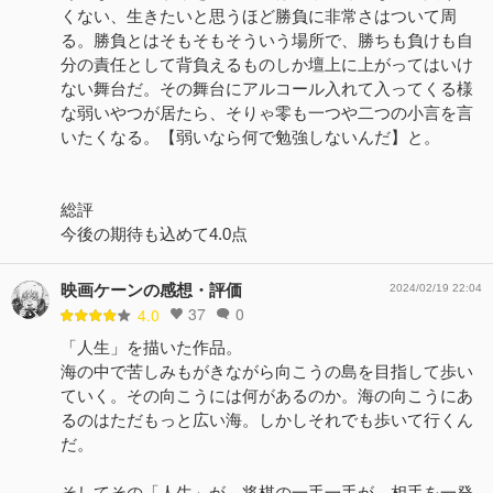
くない、生きたいと思うほど勝負に非常さはついて周
る。勝負とはそもそもそういう場所で、勝ちも負けも自
分の責任として背負えるものしか壇上に上がってはいけ
ない舞台だ。その舞台にアルコール入れて入ってくる様
な弱いやつが居たら、そりゃ零も一つや二つの小言を言
いたくなる。【弱いなら何で勉強しないんだ】と。
総評
今後の期待も込めて4.0点
映画ケーンの感想・評価
2024/02/19 22:04
37
0
4.0
「人生」を描いた作品。
海の中で苦しみもがきながら向こうの島を目指して歩い
ていく。その向こうには何があるのか。海の向こうにあ
るのはただもっと広い海。しかしそれでも歩いて行くん
だ。
そしてその「人生」が、将棋の一手一手が、相手を一発