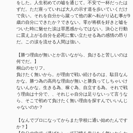
をした。人生初めての嘘を通じて。不安で一杯だったは
ずだ。ただ座っていれば大人の示す道を歩いていくだけ
で良い。それを自分から蹴って他の家へ転がり込む事が9
歳の自分にできたか？できない。零が将棋を好きと嘘を
ついた時に魅せた涙は罪悪感からではない。決心と行動
に震え上がる自分を必死に奮い立たせる為の感情の昂り
だ。この涙を流せる人間は強い。
【勝つ理由が無いとか言いながら、負けると苦しいのは
何でだ。】
桐山のセリフ。
負けたく無いから。が理由で戦い続けるのは、駄目なん
かな。勝つ為の高尚な理由が無いと勝負ってしちゃいけ
ないんかな。生きる為、稼ぐ為、自立する為。それで戦
う理由は十分で、、それじゃ自分は足りないって言うな
ら、そこで初めて負けたく無い理由を探すんでいいんじ
ゃないのか？
【なんでプロになってからまた学校に通い始めたんです
か？】