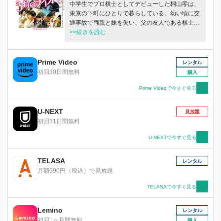
中学生でプロ棋士としてデビューした桐山零は、
東京の下町にひとりで暮らしている。幼い頃に交
通事故で両親と妹を失い、父の友人である棋士の
幸田に引き取られたが、ある事情から幸田家を出
>>続きを読む
るしかなかったからだ。深い孤独を抱えてすがり
つくように将棋を指し続けていたある日、零は川
向こうに住む川本家の三姉妹と出会い、彼女たち
Prime Video
レンタル
とのにぎやかな食卓に居場所を見出していく。
初回30日間無料
購入
今、様々な人生を背負った棋士たちが、頭脳と肉
体と精神の全てを賭けて挑む、想像を絶する戦い
Prime Videoで今すぐ見る
が零を待ち受ける！
U-NEXT
見放題
初回31日間無料
U-NEXTで今すぐ見る
TELASA
レンタル
月額990円（税込）で見放題
TELASAで今すぐ見る
Lemino
レンタル
初回1ヶ月間無料
購入