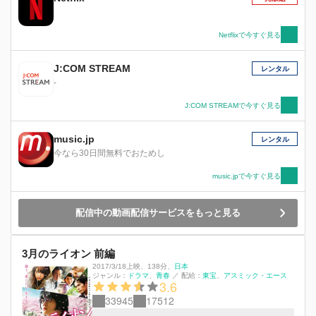
Netflixで今すぐ見る
J:COM STREAM
レンタル
-
J:COM STREAMで今すぐ見る
music.jp
レンタル
今なら30日間無料でおためし
music.jpで今すぐ見る
配信中の動画配信サービスをもっと見る
3月のライオン 前編
2017/3/18上映
、
138分
、
日本
ジャンル：
ドラマ
青春
／
配給：
東宝
アスミック・エース
3.6
33945
17512