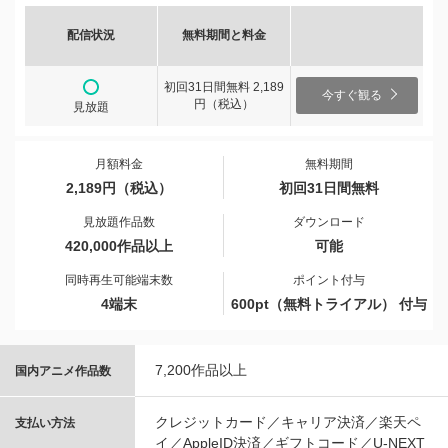
配信状況
無料期間と料金
初回31日間無料 2,189
今すぐ観る
円（税込）
見放題
月額料金
無料期間
2,189円（税込）
初回31日間無料
見放題作品数
ダウンロード
420,000作品以上
可能
同時再生可能端末数
ポイント付与
4端末
600pt（無料トライアル） 付与
7,200作品以上
国内アニメ作品数
クレジットカード／キャリア決済／楽天ペ
支払い方法
イ／AppleID決済／ギフトコード／U-NEXT