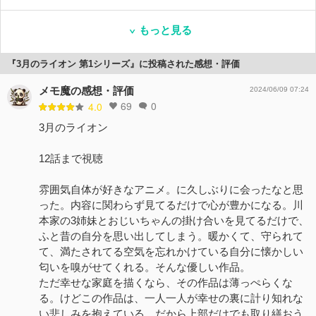
もっと見る
『3月のライオン 第1シリーズ』に投稿された感想・評価
メモ魔の感想・評価
2024/06/09 07:24
69
0
4.0
3月のライオン
12話まで視聴
雰囲気自体が好きなアニメ。に久しぶりに会ったなと思
った。内容に関わらず見てるだけで心が豊かになる。川
本家の3姉妹とおじいちゃんの掛け合いを見てるだけで、
ふと昔の自分を思い出してしまう。暖かくて、守られて
て、満たされてる空気を忘れかけている自分に懐かしい
匂いを嗅がせてくれる。そんな優しい作品。
ただ幸せな家庭を描くなら、その作品は薄っぺらくな
る。けどこの作品は、一人一人が幸せの裏に計り知れな
い悲しみを抱えている。だから上部だけでも取り繕おう