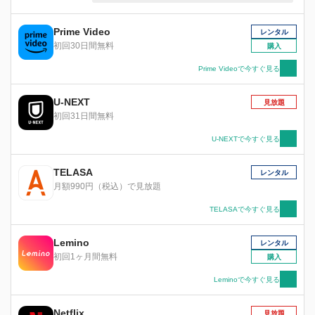
るしかなかったからだ。深い孤独を抱えてすがり
つくように将棋を指し続けていたある日、零は川
向こうに住む川本家の三姉妹と出会い、彼女たち
Prime Video
レンタル
とのにぎやかな食卓に居場所を見出していく。
初回30日間無料
購入
今、様々な人生を背負った棋士たちが、頭脳と肉
体と精神の全てを賭けて挑む、想像を絶する戦い
Prime Videoで今すぐ見る
が零を待ち受ける！
U-NEXT
見放題
初回31日間無料
U-NEXTで今すぐ見る
TELASA
レンタル
月額990円（税込）で見放題
TELASAで今すぐ見る
Lemino
レンタル
初回1ヶ月間無料
購入
Leminoで今すぐ見る
Netflix
見放題