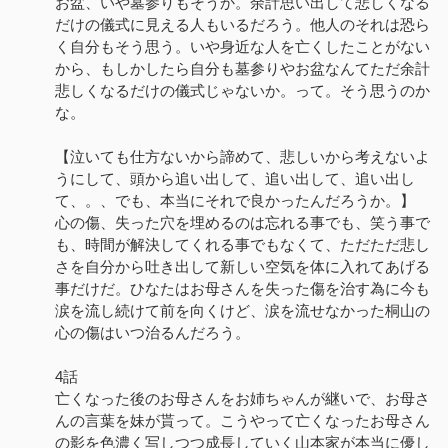
お盆、いや墓参りもそうか。余計思い出して悲しくなる
だけの儀式に見える人もいるだろう。他人のそれは恐ら
く自分もそう思う。いや身近な人を亡くしたことがない
から、もしかしたら自分も墓参りやお盆なんてただ余計
悲しくなるだけの儀式じゃないか。って。そう思うのか
な。
【泣いても仕方ないから諦めて、悲しいから考えないよ
うにして、頭から追い出して、追い出して、追い出し
て、。、でも、本当にそれで良かったんだろうか。】
心の傷、失った穴を埋めるのは忘れる事でも、笑う事で
も、時間が解決してくれる事でもなくて、ただただ悲し
さを自分から吐き出して新しい空気を体に入れてあげる
事だけだ。ひなたはお母さんを失った傷を治す為に今も
涙を流し続けて前を向くけど、涙を流せなかった桐山の
心の傷はいつ治るんだろう。
4話
亡くなった後のお母さんをお姉ちゃんが継いで、お母さ
んの言葉を妹が貰って。こうやって亡くなったお母さん
の影を色濃く写しつつ成長していく山本家が本当に優し