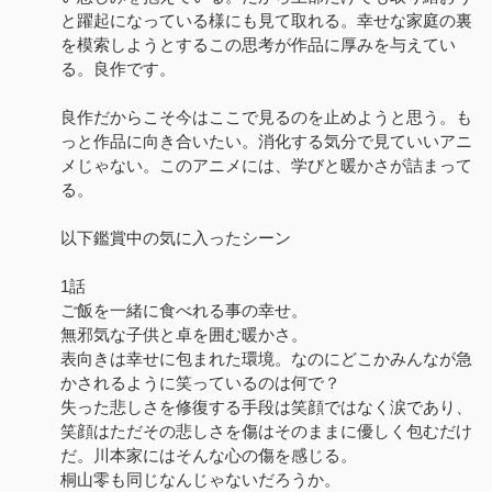
と躍起になっている様にも見て取れる。幸せな家庭の裏
を模索しようとするこの思考が作品に厚みを与えてい
る。良作です。
良作だからこそ今はここで見るのを止めようと思う。も
っと作品に向き合いたい。消化する気分で見ていいアニ
メじゃない。このアニメには、学びと暖かさが詰まって
る。
以下鑑賞中の気に入ったシーン
1話
ご飯を一緒に食べれる事の幸せ。
無邪気な子供と卓を囲む暖かさ。
表向きは幸せに包まれた環境。なのにどこかみんなが急
かされるように笑っているのは何で？
失った悲しさを修復する手段は笑顔ではなく涙であり、
笑顔はただその悲しさを傷はそのままに優しく包むだけ
だ。川本家にはそんな心の傷を感じる。
桐山零も同じなんじゃないだろうか。