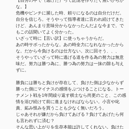
【自分の中で（逃げた）って記憶を作りたく無いからか
な。】
危機やピンチに瀕した時、頼りになるのは自分だけだ。
自分を信じろ。そうやって指導者達に言われ続けてきた
けど、あんまり意味分からなかったんだよな今まで。で
もこの話聞いてよく分かった。
いざって時に【言い訳】に使っちゃうからだ。
あの時サボったからな。あの時全力になれなかったから
な。だから今負けるのは仕方ない。次に回そう、、、
そうやっていざって時に逃げる道を作る為の努力は無意
味だ。努力は勝つ為に、勝つ為の努力は一抹の隙も与え
ずに。
勝負には勝ちと負けが存在して、負けた側は少なからず
勝った側にマイナスの感情をぶつけることになる。トー
ナメント戦を1年間繰り返す棋士なら尚更のこと、この感
情を浴び続けて前に進まなければならない。小言や叱
責、妬み恨みを買うことも少なく無いだろう。
じゃあそれが嫌だから負けてあげる？負けてあげたら何
も言われずに済む？
そんな思い上がりを生存本能は許してくれない。負けた