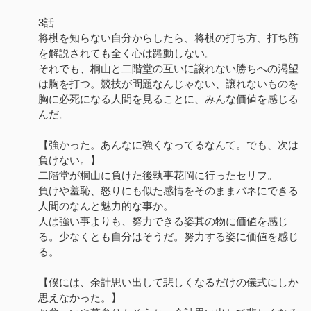
3話
将棋を知らない自分からしたら、将棋の打ち方、打ち筋
を解説されても全く心は躍動しない。
それでも、桐山と二階堂の互いに譲れない勝ちへの渇望
は胸を打つ。競技が問題なんじゃない、譲れないものを
胸に必死になる人間を見ることに、みんな価値を感じる
んだ。
【強かった。あんなに強くなってるなんて。でも、次は
負けない。】
二階堂が桐山に負けた後執事花岡に行ったセリフ。
負けや羞恥、怒りにも似た感情をそのままバネにできる
人間のなんと魅力的な事か。
人は強い事よりも、努力できる姿其の物に価値を感じ
る。少なくとも自分はそうだ。努力する姿に価値を感じ
る。
【僕には、余計思い出して悲しくなるだけの儀式にしか
思えなかった。】