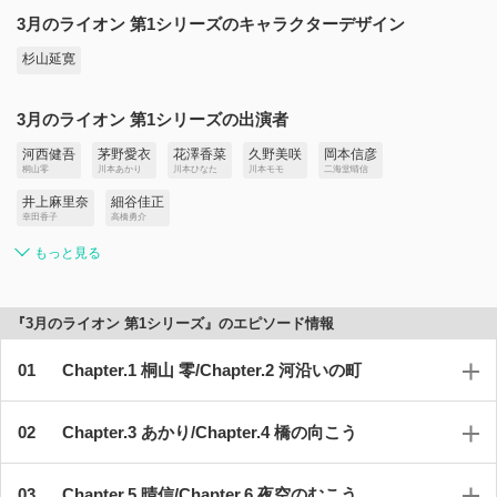
3月のライオン 第1シリーズのキャラクターデザイン
杉山延寛
3月のライオン 第1シリーズの出演者
河西健吾
茅野愛衣
花澤香菜
久野美咲
岡本信彦
桐山零
川本あかり
川本ひなた
川本モモ
二海堂晴信
井上麻里奈
細谷佳正
幸田香子
高橋勇介
もっと見る
『3月のライオン 第1シリーズ』のエピソード情報
Chapter.1 桐山 零/Chapter.2 河沿いの町
Chapter.3 あかり/Chapter.4 橋の向こう
Chapter.5 晴信/Chapter.6 夜空のむこう