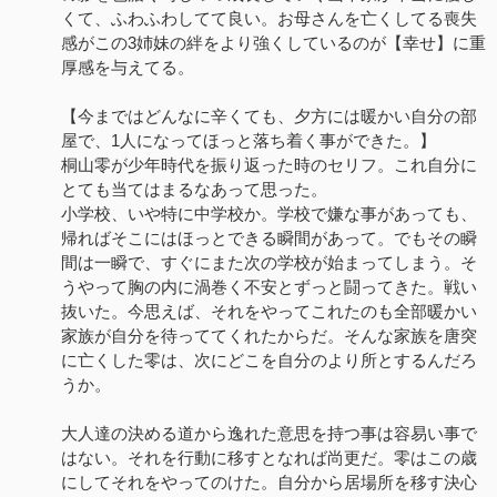
くて、ふわふわしてて良い。お母さんを亡くしてる喪失
感がこの3姉妹の絆をより強くしているのが【幸せ】に重
厚感を与えてる。
【今まではどんなに辛くても、夕方には暖かい自分の部
屋で、1人になってほっと落ち着く事ができた。】
桐山零が少年時代を振り返った時のセリフ。これ自分に
とても当てはまるなあって思った。
小学校、いや特に中学校か。学校で嫌な事があっても、
帰ればそこにはほっとできる瞬間があって。でもその瞬
間は一瞬で、すぐにまた次の学校が始まってしまう。そ
うやって胸の内に渦巻く不安とずっと闘ってきた。戦い
抜いた。今思えば、それをやってこれたのも全部暖かい
家族が自分を待っててくれたからだ。そんな家族を唐突
に亡くした零は、次にどこを自分のより所とするんだろ
うか。
大人達の決める道から逸れた意思を持つ事は容易い事で
はない。それを行動に移すとなれば尚更だ。零はこの歳
にしてそれをやってのけた。自分から居場所を移す決心