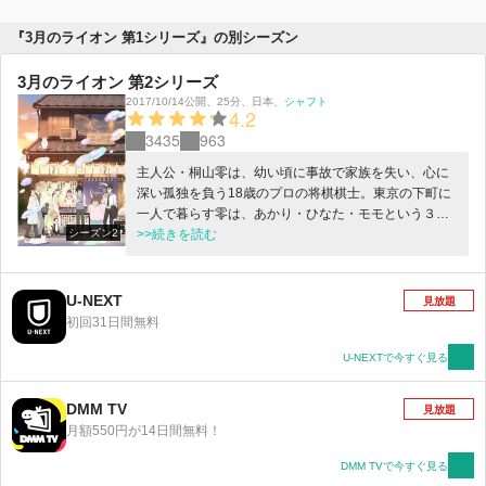
『3月のライオン 第1シリーズ』の別シーズン
3月のライオン 第2シリーズ
2017/10/14公開
、
25分
、
日本
、
シャフト
4.2
3435
963
主人公・桐山零は、幼い頃に事故で家族を失い、心に
深い孤独を負う18歳のプロの将棋棋士。東京の下町に
一人で暮らす零は、あかり・ひなた・モモという３姉
シーズン2
妹と出会い、少しずつ変わり始めていく――。これ
>>続きを読む
は、様々な人間が何かを取り戻していく、優しい物
語。そして、戦いの物語。
U-NEXT
見放題
初回31日間無料
U-NEXTで今すぐ見る
DMM TV
見放題
月額550円が14日間無料！
DMM TVで今すぐ見る