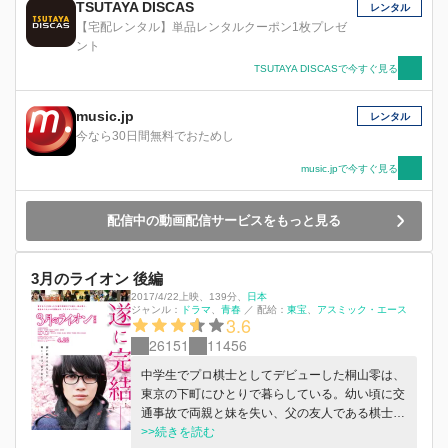
TSUTAYA DISCAS
レンタル
【宅配レンタル】単品レンタルクーポン1枚プレゼ
ント
TSUTAYA DISCASで今すぐ見る
music.jp
レンタル
今なら30日間無料でおためし
music.jpで今すぐ見る
配信中の動画配信サービスをもっと見る
3月のライオン 後編
2017/4/22上映
、
139分
、
日本
ジャンル：
ドラマ
青春
／
配給：
東宝
アスミック・エース
3.6
26151
11456
中学生でプロ棋士としてデビューした桐山零は、
東京の下町にひとりで暮らしている。幼い頃に交
通事故で両親と妹を失い、父の友人である棋士の
幸田に引き取られたが、ある事情から幸田家を出
>>続きを読む