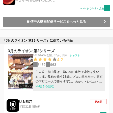
今なら30日間無料でおためし
music.jpで今すぐ見る
配信中の動画配信サービスをもっと見る
『3月のライオン 第1シリーズ』に似ている作品
3月のライオン 第2シリーズ
2017/10/14公開
、
25分
、
日本
、
シャフト
4.2
3435
963
主人公・桐山零は、幼い頃に事故で家族を失い、
心に深い孤独を負う18歳のプロの将棋棋士。東京
の下町に一人で暮らす零は、あかり・ひなた・モ
シーズン2
モという３姉妹と出会い、少しずつ変わり始めて
>>続きを読む
いく――。これは、様々な人間が何かを取り戻し
ていく、優しい物語。そして、戦いの物語。
U-NEXT
見放題
初回31日間無料