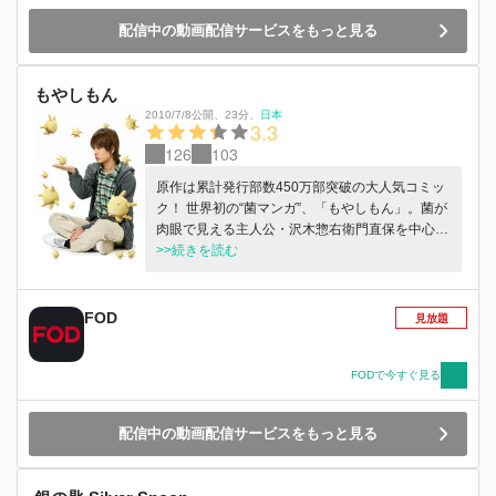
配信中の動画配信サービスをもっと見る
もやしもん
2010/7/8公開
、
23分
、
日本
3.3
126
103
原作は累計発行部数450万部突破の大人気コミッ
ク！ 世界初の“菌マンガ”、「もやしもん」。菌が
肉眼で見える主人公・沢木惣右衛門直保を中心
に、 個性的すぎるキャラクターとかわいらしい
>>続きを読む
菌たちが農大を舞台に活躍する物語が大きな話題
を呼び、第12 回手塚治虫文化賞マンガ大賞、第
32 回講談社漫画賞、平成20 年度醤油文化賞を受
FOD
見放題
賞しました。 2007 年にはフジテレビ“ノイタミ
ナ”ほかにてアニメ化された本作が、遂にTV ドラ
マ化！しかも原作者・石川雅之自らが一部脚本を
FODで今すぐ見る
手がけたオリジナルストーリーも展開します！
配信中の動画配信サービスをもっと見る