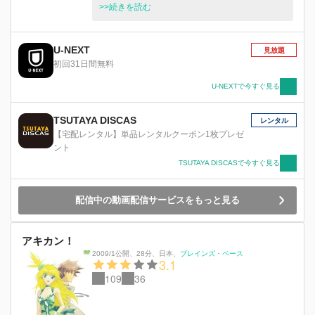
は仕事も年齢もバラバラだけど、美味しいお酒と
>>続きを読む
料理があれば、いつも楽しい！！ みんなでカン
パイ、ほろ酔い“宅呑み”コメディー！！開封(プシ
ュッ！！)※未成年者の飲酒は法律で禁じられて
U-NEXT
見放題
います。20歳以上になってから楽しみましょう。
初回31日間無料
U-NEXTで今すぐ見る
TSUTAYA DISCAS
レンタル
【宅配レンタル】単品レンタルクーポン1枚プレゼ
ント
TSUTAYA DISCASで今すぐ見る
配信中の動画配信サービスをもっと見る
アキカン！
2009/1公開
、
28分
、
日本
、
ブレインズ・ベース
3.1
109
36