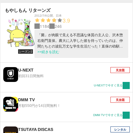
もやしもん リターンズ
2012/7/6公開
、
日本
3.9
1184
246
「菌」が肉眼で見える不思議な体質の主人公、沢木惣
右衛門直保。農大に入学した彼を待っていたのは、仲
間たちとの波乱万丈な学生生活だった！直保の幼馴染
シーズン2
で造り酒屋の息子、結城蛍。ボンデージファッション
>>続きを読む
の院生、長谷川遥。そして発酵食品の権威で謎だらけ
の教授・樹慶蔵。その他個性的な面々と繰り広げられ
る直保の農大生活。入学から春祭、そして「菌がみえ
U-NEXT
見放題
なくなる」というアクシデントを乗り越え、ますます
初回31日間無料
絆を深めた彼ら。ゴスロリファッションに身を包み帰
ってきた結城蛍を迎え、今度は一体どんな大学生活が
U-NEXTで今すぐ見る
待っているのか！
DMM TV
見放題
月額550円が14日間無料！
DMM TVで今すぐ見る
TSUTAYA DISCAS
レンタル