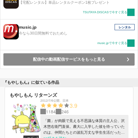
【宅配レンタル】単品レンタルクーポン1枚プレゼント
TSUTAYA DISCASで今すぐ見る
music.jp
レンタル
今なら30日間無料でおためし
music.jpで今すぐ見る
配信中の動画配信サービスをもっと見る
『もやしもん』に似ている作品
もやしもん リターンズ
2012/7/6公開
、
日本
3.9
1184
246
「菌」が肉眼で見える不思議な体質の主人公、沢
木惣右衛門直保。農大に入学した彼を待っていた
のは、仲間たちとの波乱万丈な学生生活だった！
シーズン2