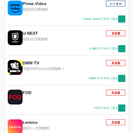
レビアニメ化！ 誰もが共感できる、体内細胞擬
Prime Video
レンタル
人化ストーリー！
初回30日間無料
Prime Videoで今すぐ見る
U-NEXT
見放題
初回31日間無料
U-NEXTで今すぐ見る
DMM TV
見放題
月額550円が14日間無料！
DMM TVで今すぐ見る
FOD
見放題
FODで今すぐ見る
Lemino
見放題
初回1ヶ月間無料