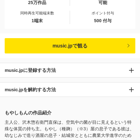
25万作品
可能
同時再生可能端末数
ポイント付与
1端末
500 付与
music.jpで観る
music.jpに登録する方法
music.jpを解約する方法
もやしもんの作品紹介
主人公、沢木惣右衛門直保は、空気中の菌が目に見えるという特
殊な体質の持ち主。もやし（種麹）（※3）屋の息子である彼は、
幼なじみで造り酒屋の息子・結城蛍とともに農業大学進学のため