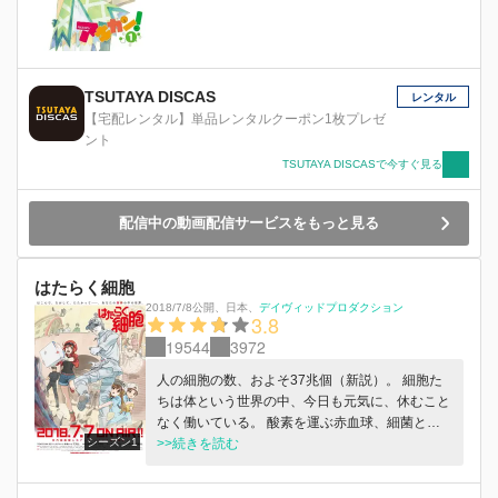
TSUTAYA DISCAS
レンタル
【宅配レンタル】単品レンタルクーポン1枚プレゼ
ント
TSUTAYA DISCASで今すぐ見る
配信中の動画配信サービスをもっと見る
はたらく細胞
2018/7/8公開
、
日本
、
デイヴィッドプロダクション
3.8
19544
3972
人の細胞の数、およそ37兆個（新説）。 細胞た
ちは体という世界の中、今日も元気に、休むこと
なく働いている。 酸素を運ぶ赤血球、細菌と戦
シーズン1
う白血球・・・・・・ そこには、知られざる細
>>続きを読む
胞たちのドラマがあった。 擬人化モノの新定
番、大人気コミック「はたらく細胞」が待望のテ