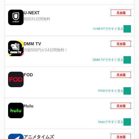
恐怖症になって以来、海外へ出ることができない
という致命的なトラウマが。自分の将来、そして
U-NEXT
見放題
音楽との向き合い方に行き詰まりを感じていたあ
初回31日間無料
る日、これまでに聴いたことの無い、個性的で、
魅力的なベートーヴェンのピアノ・ソナタ『悲
U-NEXTで今すぐ見る
愴』第2楽章を弾く野田 恵（通称のだめ）と出会
う。楽譜を読むのが大の苦手という彼女は、音楽
DMM TV
見放題
を一度耳で聴けばそのとおりに弾けてしまうとい
月額550円が14日間無料！
う天才的な一面を持っていた。本能の赴くままに
奏でられるその調べに次第に心惹かれるようにな
DMM TVで今すぐ見る
る千秋。しかしその調べの主であるのだめは、風
呂嫌いの掃除嫌いで、自宅の部屋はゴミため状
FOD
見放題
態、おまけに、友人の弁当の盗み食いは日常茶飯
事という奇人だった・・・。
FODで今すぐ見る
Hulu
見放題
Huluで今すぐ見る
アニメタイムズ
見放題