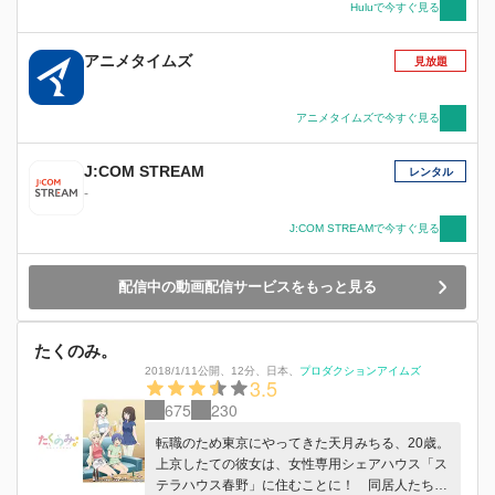
Huluで今すぐ見る
アニメタイムズ
見放題
アニメタイムズで今すぐ見る
J:COM STREAM
レンタル
-
J:COM STREAMで今すぐ見る
配信中の動画配信サービスをもっと見る
たくのみ。
2018/1/11公開
、
12分
、
日本
、
プロダクションアイムズ
3.5
675
230
転職のため東京にやってきた天月みちる、20歳。
上京したての彼女は、女性専用シェアハウス「ス
テラハウス春野」に住むことに！ 同居人たちと