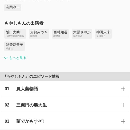
高岡淳一
もやしもんの出演者
阪口大助
斎賀みつき
西村知道
大原さやか
神田朱未
沢木惣右衛門直保
結城蛍
樹慶蔵
長谷川遥
及川葉月
能登麻美子
武藤葵
もっと見る
『もやしもん』のエピソード情報
農大菌物語
三億円の農大生
菌でかもすぞ!