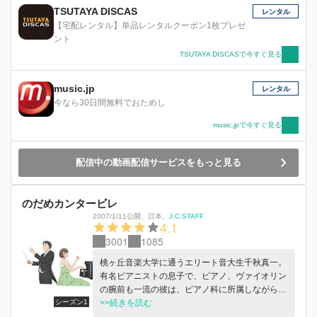
TSUTAYA DISCAS
レンタル
【宅配レンタル】単品レンタルクーポン1枚プレゼ
ント
TSUTAYA DISCASで今すぐ見る
music.jp
レンタル
今なら30日間無料でおためし
music.jpで今すぐ見る
配信中の動画配信サービスをもっと見る
のだめカンタービレ
2007/1/11公開
、
日本
、
J.C.STAFF
4.1
3001
1085
桃ヶ丘音楽大学に通うエリート音大生千秋真一。
有名ピアニストの息子で、ピアノ、ヴァイオリン
の腕前も一流の彼は、ピアノ科に所属しながら
シーズン1
も、指揮者を目指し、密かに勉強を続けていた。
>>続きを読む
だが、千秋には、幼いころの体験が原因で飛行機