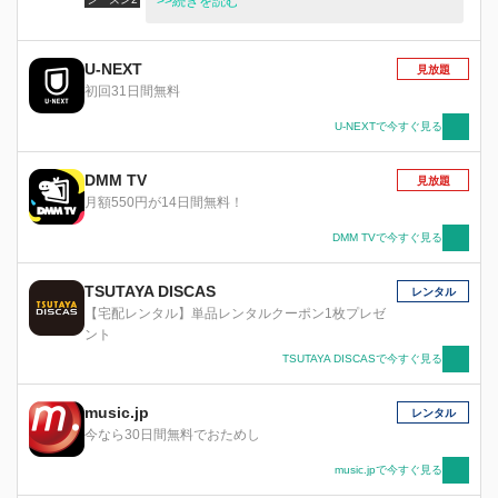
直保の幼馴染で造り酒屋の息子、結城蛍。ボンデ
>>続きを読む
ージファッションの院生、長谷川遥。そして発酵
食品の権威で謎だらけの教授・樹慶蔵。その他個
性的な面々と繰り広げられる直保の農大生活。入
U-NEXT
見放題
学から春祭、そして「菌がみえなくなる」という
初回31日間無料
アクシデントを乗り越え、ますます絆を深めた彼
ら。ゴスロリファッションに身を包み帰ってきた
U-NEXTで今すぐ見る
結城蛍を迎え、今度は一体どんな大学生活が待っ
ているのか！
DMM TV
見放題
月額550円が14日間無料！
DMM TVで今すぐ見る
TSUTAYA DISCAS
レンタル
【宅配レンタル】単品レンタルクーポン1枚プレゼ
ント
TSUTAYA DISCASで今すぐ見る
music.jp
レンタル
今なら30日間無料でおためし
music.jpで今すぐ見る