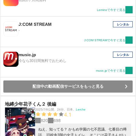
初回1ヶ月間無料
Leminoで今すぐ見る
J:COM STREAM
レンタル
-
J:COM STREAMで今すぐ見る
music.jp
レンタル
今なら30日間無料でおためし
music.jpで今すぐ見る
配信中の動画配信サービスをもっと見る
地縛少年花子くん２ 後編
2025/7/6公開
、
24分
、
日本
、
Lerche
4.1
820
698
ねえ、知ってる？ かもめ学園の七不思議、七番目の噂
話。 旧校舎3階の女子トイレ。 そこには花子さんがい