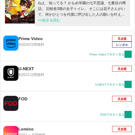
ねえ、知ってる？ かもめ学園の七不思議、七番目の噂
話。 旧校舎3階の女子トイレ。 そこには花子さんがい
て、何かひとつを代償に呼び出した人の願いを叶えて
シーズン2
くれる。 呼び出し方はノックを3回。 そして―― 「花
>>続きを読む
子さん、花子さん、いらっしゃいますか？」 七不思議
七番目『トイレの花子さん』こと“花子くん”と縁を結ん
だ少女・八尋寧々。祓い屋の少年・源 光。 2人は花子
Prime Video
見放題
くんと共に、改変された七不思議や怪異たちの噂を元
初回30日間無料
レンタル
に戻すため、日々奔走していた。 ある日、花子くんは
言う。 七不思議の中に裏切り者がいる、と。 寧々たち
Prime Videoで今すぐ見る
は裏切り者を炙り出すため、七不思議の依代を破壊し
ていく。 二番目『ミサキ階段』、五番目『16時の書
U-NEXT
見放題
庫』を壊し、残る七不思議は『トイレの花子さん』を
初回31日間無料
含めると五つ…… 一方、その裏で花子くんの弟・つか
さは、七峰 桜、日向夏彦、 そして新たに七不思議三番
U-NEXTで今すぐ見る
目『カガミジゴク』となったミツバと共に、 寧々たち
がまだ見ぬ七不思議に近づいて――
FOD
見放題
FODで今すぐ見る
Lemino
見放題