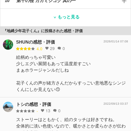
第十の怪 カガミジゴク 其の一
もっと見る
『地縛少年花子くん』に投稿された感想・評価
SHUNの感想・評価
2026/01/14 07:08
29
0
4.0
絵柄めっちゃ可愛い
少しエグい展開もあって温度差すごい
まぁホラージャンルだしね
花子くんの声が緒方さんだからすっごい意地悪なシンジ
くんにしか見えない🙃
トシの感想・評価
2022/09/13 03:37
13
0
-
ストーリーはともかく、絵のタッチは好きですね。
全体的に淡い色使いなので、暖かさとか柔らかさが伝わ