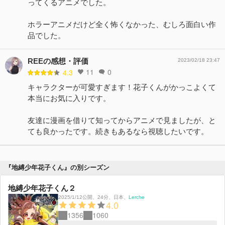
ってくるアニメでした。
ホラーアニメだけど全く怖くなかった、むしろ面白い作
品でした。
REEの感想・評価
2023/02/18 23:47
11
0
4.3
キャラクターが可愛すぎます！花子くんがかっこよくて
本当にお気に入りです。
友達に漫画を借りて知ってからアニメで見ましたが、と
ても良かったです。続きもあるなら視聴したいです。
『地縛少年花子くん』の別シーズン
地縛少年花子くん２
2025/1/12公開
、
24分
、
日本
、
Lerche
4.0
1356
1060