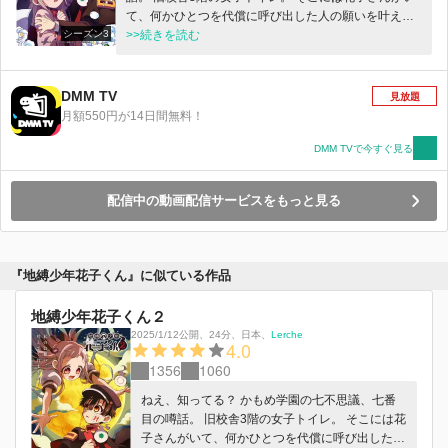
て、何かひとつを代償に呼び出した人の願いを叶えて
シーズン3
くれる。 呼び出し方はノックを3回。 そして―― 「花
>>続きを読む
子さん、花子さん、いらっしゃいますか？」 七不思議
七番目『トイレの花子さん』こと“花子くん”と縁を結ん
だ少女・八尋寧々。祓い屋の少年・源 光。 2人は花子
DMM TV
見放題
くんと共に、改変された七不思議や怪異たちの噂を元
月額550円が14日間無料！
に戻すため、日々奔走していた。 七不思議『三人の時
計守』から端を発したトラブルや、『美術室のシジマ
DMM TVで今すぐ見る
さん』が創造した偽物の世界からの脱出を経て 寧々は
自身の寿命について、真実を知る。 混沌とした気持ち
配信中の動画配信サービスをもっと見る
のまま、かもめ学園の伝統行事である宿泊学習に参加
することに。 誰にも聴こえない笛の音…眠る人の魂を
掴まえにくる死神の噂… 新たな七不思議とともに、再
び物語は動き出す――。
『地縛少年花子くん』に似ている作品
地縛少年花子くん２
2025/1/12公開
、
24分
、
日本
、
Lerche
4.0
1356
1060
ねえ、知ってる？ かもめ学園の七不思議、七番
目の噂話。 旧校舎3階の女子トイレ。 そこには花
子さんがいて、何かひとつを代償に呼び出した人