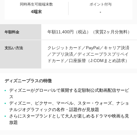
同時再生可能端末数
ポイント付与
4端末
-
年額11,400円（税込）（実質2ヶ月分無料）
年額料金
クレジットカード／PayPal／キャリア決済
支払い方法
／アプリ決済／ディズニープラスプリペイ
ドカード／口座振替（J:COMまとめ請求）
ディズニープラスの特徴
ディズニーがグローバルで展開する定額制公式動画配信サービ
ス
ディズニー、ピクサー、マーベル、スター・ウォーズ、ナショ
ナルジオグラフィックの名作・話題作が見放題
さらにスターブランドとして大人が楽しめるドラマや映画も見
放題