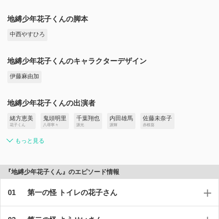
地縛少年花子くんの脚本
中西やすひろ
地縛少年花子くんのキャラクターデザイン
伊藤麻由加
地縛少年花子くんの出演者
緒方恵美
鬼頭明里
千葉翔也
内田雄馬
佐藤未奈子
花子くん
八尋寧々
源光
源輝
赤根葵
もっと見る
『地縛少年花子くん』のエピソード情報
第一の怪 トイレの花子さん