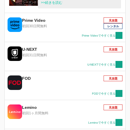
シーズン2
の願いを叶えてくれる。 呼び出し方はノックを3
>>続きを読む
回。 そして―― 「花子さん、花子さん、いらっ
しゃいますか？」 七不思議七番目『トイレの花
子さん』こと“花子くん”と縁を結んだ少女・八尋
Prime Video
見放題
寧々。祓い屋の少年・源 光。 2人は花子くんと共
初回30日間無料
レンタル
に、改変された七不思議や怪異たちの噂を元に戻
すため、日々奔走していた。 ある日、花子くん
Prime Videoで今すぐ見る
は言う。 七不思議の中に裏切り者がいる、と。
寧々たちは裏切り者を炙り出すため、七不思議の
U-NEXT
見放題
依代を破壊していく。 二番目『ミサキ階段』、
初回31日間無料
五番目『16時の書庫』を壊し、残る七不思議は
『トイレの花子さん』を含めると五つ…… 一
U-NEXTで今すぐ見る
方、その裏で花子くんの弟・つかさは、七峰
桜、日向夏彦、 そして新たに七不思議三番目
FOD
見放題
『カガミジゴク』となったミツバと共に、 寧々
たちがまだ見ぬ七不思議に近づいて――
FODで今すぐ見る
Lemino
見放題
初回1ヶ月間無料
Leminoで今すぐ見る