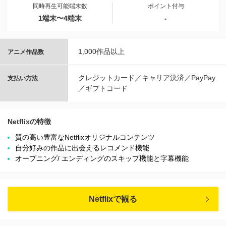
同時再生可能端末数
ポイント付与
1端末〜4端末
-
1,000作品以上
アニメ作品数
クレジットカード／キャリア決済／PayPay
支払い方法
／ギフトコード
Netflixの特徴
質の高い豊富なNetflixオリジナルコンテンツ
自分好みの作品に出会えるレコメンド機能
オープニング/ エンディングのスキップ機能と字幕機能
Netflixで観る