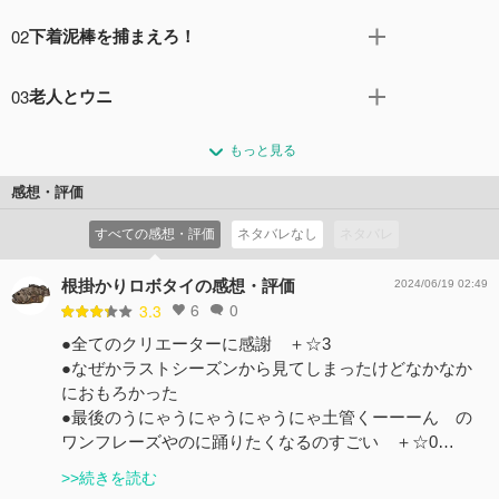
ネットでメンバー募集をしたところ、ギターばかりが48人
02
下着泥棒を捕まえろ！
も！ どうする？土管くん！(C)蛙男商会/DLE
コメント0件
拍手0回
今夜はパパの知り合いの刑事・コロボンさんのお手伝い。
03
老人とウニ
はたして下着泥棒を逮捕できるのか！(C)蛙男商会/DLE
コメント0件
拍手0回
回転寿司でウニの巨大軍艦巻きを待ち続けるサンチェス爺
もっと見る
さん。いったい、どんな事情で？(C)蛙男商会/DLE
コメント0件
拍手0回
感想・評価
すべての感想・評価
ネタバレなし
ネタバレ
根掛かりロボタイの感想・評価
2024/06/19 02:49
6
0
3.3
●全てのクリエーターに感謝 ＋☆3
●なぜかラストシーズンから見てしまったけどなかなか
におもろかった
●最後のうにゃうにゃうにゃうにゃ土管くーーーん の
ワンフレーズやのに踊りたくなるのすごい ＋☆0…
>>続きを読む