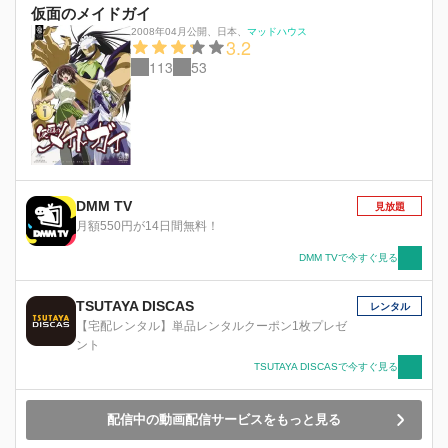
仮面のメイドガイ
2008年04月公開
、
日本
、
マッドハウス
3.2
113
53
DMM TV
見放題
月額550円が14日間無料！
DMM TVで今すぐ見る
TSUTAYA DISCAS
レンタル
【宅配レンタル】単品レンタルクーポン1枚プレゼ
ント
TSUTAYA DISCASで今すぐ見る
配信中の動画配信サービスをもっと見る