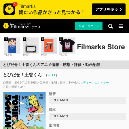
登録・ログイン
アニメ
1
2
3
4
¥1,650
¥990
¥990
¥7,700
とびだせ！土管くんのアニメ情報・感想・評価・動画配信
とびだせ！土管くん
（
2011
）
公開日：2011年10月26日
製作国・地域：
日本
制作会社：
ディー・エル・イー
再生時間：3分
監督
FROGMAN
脚本
FROGMAN
出演者