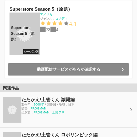
Superstore Season 5（原題）
アメリカ
ジャンル：
コメディ
4.1
Superstore
23
4
Season 5（原
題）
シーズン5
動画配信サービスがあるか確認する
関連作品
たたかえ!土管くん 激闘編
製作年：
2008年
/ 製作国・地域：日本
監督：
FROGMAN
出演者：
FROGMAN
、
上野アサ
たたかえ!土管くん ロボリンピック編