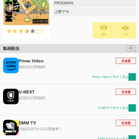
FROGMAN
上野アサ
シーズン5
3.7
38
15
動画配信
PR
Prime Video
見放題
初回30日間無料
Prime Videoで今すぐ見る
U-NEXT
見放題
初回31日間無料
U-NEXTで今すぐ見る
DMM TV
見放題
月額550円が14日間無料！
DMM TVで今すぐ見る