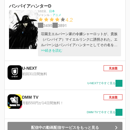
バンパイアハンターD
102分
、
日本
ジャンル：
アニメ
4.2
3495
3891
荘園主エルバーン家の令嬢シャーロットが、貴族
（バンパイア）マイエルリンクに誘拐された。エ
ルバーンはバンパイアハンターとしてその名を馳
せる"D"に娘を連れ戻すよう依頼する。だが彼は
>>続きを読む
凶悪な辺境のハンターとして知られる賞金稼ぎの
マーカス兄妹にも同様の依頼をしていた。マーカ
ス兄妹は早速マイエルリンクを追ってある村を訪
U-NEXT
見放題
れるが、村人達はマイエルリンクによってバンパ
初回31日間無料
イアと化していた。次々にバンパイアを血祭りに
上げるマーカス兄妹の前にDが現れる。Dは彼ら
U-NEXTで今すぐ見る
には目もくれず、一人マイエルリンクを追う
が…。
DMM TV
見放題
月額550円が14日間無料！
DMM TVで今すぐ見る
配信中の動画配信サービスをもっと見る