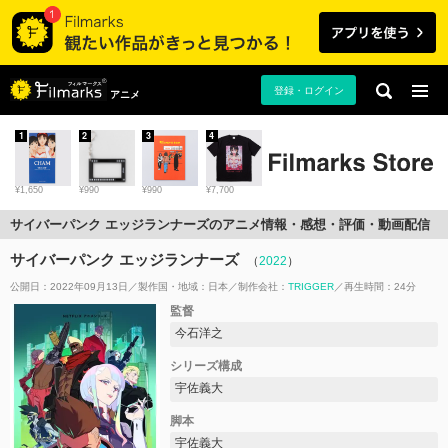
登録・ログイン
アニメ
1
2
3
4
¥1,650
¥990
¥990
¥7,700
サイバーパンク エッジランナーズのアニメ情報・感想・評価・動画配信
サイバーパンク エッジランナーズ
（
2022
）
公開日：2022年09月13日
製作国・地域：
日本
制作会社：
TRIGGER
再生時間：24分
監督
今石洋之
シリーズ構成
宇佐義大
脚本
宇佐義大