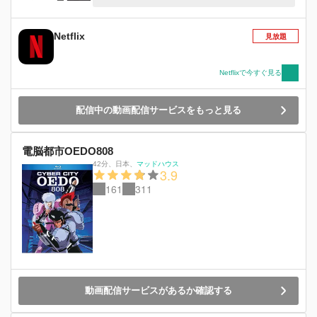
間をモンスターに変える新薬、シマーが開発され
たことにより、2つの都市国家の関係は一触即発
の状態に。両都市の争いにより家族や友人が分断
Netflix
見放題
される一方で、「アーケイン」では、ヴァイ、ジ
ンクス、ケイトリン、ジェイス、ビクターなど、
人気ゲーム「リーグ・オブ・レジェンド」の有名
Netflixで今すぐ見る
なチャンピオンたちの人間関係が鮮やかに描かれ
ます。ゲームの世界観をベースにしながら、道義
配信中の動画配信サービスをもっと見る
的決断を迫られる複雑な世界を、息を飲むアニメ
ーションとサスペンスに満ちたストーリーで映し
出すアニメイベントシリーズです。 Netflixシリー
電脳都市OEDO808
ズ「アーケイン」独占配信中
42分
、
日本
、
マッドハウス
3.9
161
311
動画配信サービスがあるか確認する