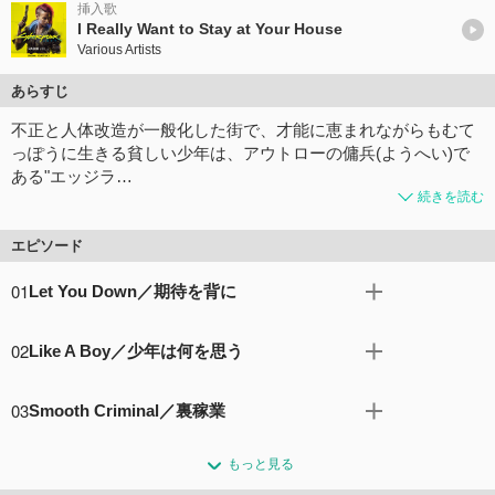
挿入歌
I Really Want to Stay at Your House
Various Artists
あらすじ
不正と人体改造が一般化した街で、才能に恵まれながらもむて
っぽうに生きる貧しい少年は、アウトローの傭兵(ようへい)で
ある"エッジラ…
続きを読む
エピソード
01
Let You Down／期待を背に
ボロアパート、動かない洗濯機、そして過労気味の母親。
02
Like A Boy／少年は何を思う
夜遅くまで違法ブレインダンスに没頭したデイビッドが目
覚めると、そこにはいつも通りのつらい現実が待ってい
新しい体を手に入れたデイビッドは、自分をいじめた生徒
た。
03
Smooth Criminal／裏稼業
に仕返しをするため、アカデミーにやって来る。その後、
コメント78件
拍手196回
謎の女から手を組むことを提案され...。
エッジランナーたちに囲まれたデイビッドは、自分を仲間
コメント56件
拍手159回
もっと見る
に入れてほしいと頼む。一方、悪しき思惑を持つ人物がデ