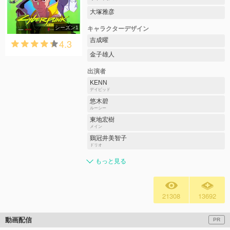
大塚雅彦
シーズン1
キャラクターデザイン
吉成曜
4.3
金子雄人
出演者
KENN
デイビッド
悠木碧
ルーシー
東地宏樹
メイン
鷄冠井美智子
ドリオ
もっと見る
21308
13692
動画配信
PR