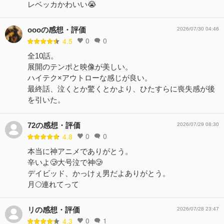
レベッカかわいい😭
oooの感想・評価
2026/07/30 04:46
0
0
4.5
全10話。
展開のテンポと映像が美しい。
ハイテク×アウトローな感じが良い。
最終話、泣くとか驚くとかより、ひたすらに喪失感が後
を引いた。
72の感想・評価
2026/07/29 08:30
0
0
4.8
本当に神アニメでありがとう。
辛いよ🥲大号泣で神🥲
デイビッド、かっけぇ男だよありがとう。
月🌕連れてって
リの感想・評価
2026/07/28 23:47
0
1
4.3