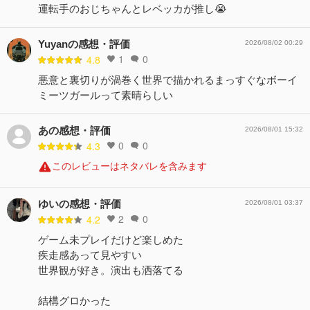
運転手のおじちゃんとレベッカが推し😭
Yuyanの感想・評価
2026/08/02 00:29
1
0
4.8
悪意と裏切りが渦巻く世界で描かれるまっすぐなボーイ
ミーツガールって素晴らしい
あの感想・評価
2026/08/01 15:32
0
0
4.3
このレビューはネタバレを含みます
ゆいの感想・評価
2026/08/01 03:37
2
0
4.2
ゲーム未プレイだけど楽しめた
疾走感あって見やすい
世界観が好き。演出も洒落てる
結構グロかった