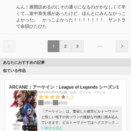
んん！展開読めるのにその通りになるのがかなしくて辛
くて…途中喪失感があったけど、ほんとにみんなかっこ
よかった。 かっこよかった！！！！！！！ サントラ
で余韻ひたひた
1
2
3
あなたにおすすめの記事
似ている作品
ARCANE：アーケイン：League of Legends シーズン1
2021年11月07日公開
、
41分
、
アメリカ
フランス
4.3
3881
4002
「アーケイン」は、繁栄した都市ピルトーヴァー
と怪しい地下の街ゾウンの微妙な均衡に踏み込ん
でいきます。ピルトーヴァーではヘクステックが
シーズン1
誰もが魔法を操れる方法を発明し、ゾウンでは人
>>続きを読む