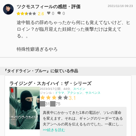
ツクモスフィールの感想・評価
2021/11/16 09:23
0
0
2.6
途中観るの辞めちゃったから何にも覚えてないけど、ヒ
ロイン？が臨月迎えた妊婦だった衝撃だけは覚えて
る。。
特殊性癖過ぎるやろ
『タイドライン・ブルー』に似ている作品
ライジング・スカイハイ：ザ・シリーズ
2023/3/17公開
、
44分
、
スペイン
ジャンル：
ドラマ
アクション
サスペンス
3.1
31
75
真夜中にかかってきた1本の電話が、ソレの運命
を変えます。それは、ギャングのリーダーである
夫アンヘルの死を伝えるものでした。一夜にし
て、まだ幼い息子と問題山積の仕事を一人で背負
>>続きを読む
うことになった若き未亡人のソレですが、マドリ