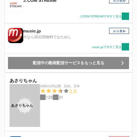
J:COM STREAM
レンタル
-
J:COM STREAMで今すぐ見る
music.jp
レンタル
今なら30日間無料でおためし
music.jpで今すぐ見る
配信中の動画配信サービスをもっと見る
あさりちゃん
1982/1/25公開
、
23分
、
日本
3.6
128
31
あさりちゃん