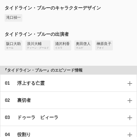
タイドライン・ブルーのキャラクターデザイン
滝口禎一
タイドライン・ブルーの出演者
阪口大助
浪川大輔
涌沢利香
奥田啓人
榊原良子
キール
ティーン・グールド
イスラ
マユゲ
アオイ
『タイドライン・ブルー』のエピソード情報
浮上する亡霊
裏切者
ドゥーラ ビィーラ
役割り