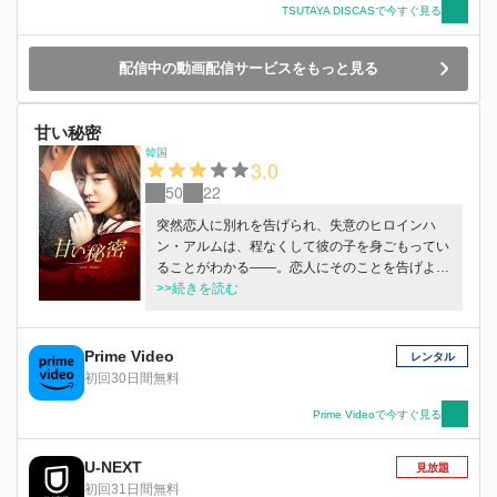
TSUTAYA DISCASで今すぐ見る
配信中の動画配信サービスをもっと見る
甘い秘密
韓国
3.0
50
22
突然恋人に別れを告げられ、失意のヒロインハ
ン・アルムは、程なくして彼の子を身ごもってい
ることがわかる――。恋人にそのことを告げよう
と会いに行くが、彼は別の女性と結婚し裏切られ
>>続きを読む
てしまう・・・。1年後、アルムは娘を連れて韓
国に帰国することに。機内で娘のミルクをこぼし
てしまったのは、彼女が応募したデザインコンテ
Prime Video
レンタル
ストを主催するウィナーズグループの会長の息子
初回30日間無料
で本部長のチョン・ウンソンだった。そんな中、
アルムの娘の父親である元恋人が突然韓国に現
Prime Videoで今すぐ見る
れ・・・。
U-NEXT
見放題
初回31日間無料