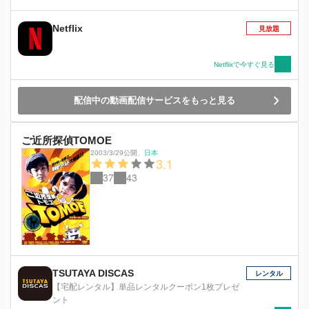
ードで盗品売買ビジネスを取り仕切る父ロヘリオ
の庇護下に戻るつもりはありません。自分の力で
Netflix
見放題
生きていくと決心するソレは、彼女の運命を変え
た死の真相を探るなかで、手を貸してくれる新し
い仲間と出会います。同時に、窃盗グループに接
Netflixで今すぐ見る
近して信頼を得ると、かつてのごとく再び果敢に
強盗仕事に挑みます。ところが、警察も、彼女と
配信中の動画配信サービスをもっと見る
争うことになるライバルマフィアたちも、そう簡
単には彼女に甘い汁を吸わせてくれません。
ご近所探偵TOMOE
2003/3/29公開
、
日本
3.1
37
43
TSUTAYA DISCAS
レンタル
【宅配レンタル】単品レンタルクーポン1枚プレゼ
ント