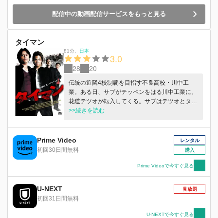
配信中の動画配信サービスをもっと見る
タイマン
81分
、
日本
3.0
28
20
伝統の近隣4校制覇を目指す不良高校・川中工
業。ある日、サブがテッペンをはる川中工業に、
花道テツオが転入してくる。サブはテツオとタイ
マンに及び、これをきっかけに2人に友情が芽生
>>続きを読む
える。そんななか、4校のアタマ同士のタイマン
が始まる。
Prime Video
レンタル
初回30日間無料
購入
Prime Videoで今すぐ見る
U-NEXT
見放題
初回31日間無料
U-NEXTで今すぐ見る