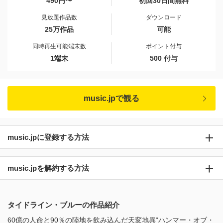
490円〜
初回30日間無料
見放題作品数
ダウンロード
25万作品
可能
同時再生可能端末数
ポイント付与
1端末
500 付与
music.jpで観る
music.jpに登録する方法
music.jpを解約する方法
タイドライン・ブルーの作品紹介
60億の人命と90％の陸地を飲み込んだ天変地異“ハンマー・オブ・