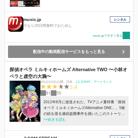
シーズン3
music.jp
レンタル
今なら30日間無料でおためし
music.jpで今すぐ見る
配信中の動画配信サービスをもっと見る
探偵オペラ ミルキィホームズ Alternative TWO 〜小林オ
ペラと虚空の大鴉〜
2012/12/31公開
、
日本
、
J.C.STAFF
アートランド
3.4
81
55
2012年8月に放送された、TVアニメ夏特番「探偵
オペラ ミルキィホームズAlternative ONE」。5枚
の絵を巡る連続盗難事件を描いたこのストーリー
の終盤に、ひとりだけ正体を明らかにされなかっ
>>続きを読む
た男がいた。その男の名は、エドガー・モラン大
佐。5枚の絵に隠された謎、新たに起こる盗難事
件。そして、エドガー・モランとは何者なのか。