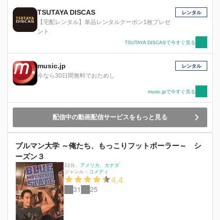
TSUTAYA DISCAS
レンタル
【宅配レンタル】単品レンタルクーポン1枚プレゼ
ント
TSUTAYA DISCASで今すぐ見る
music.jp
レンタル
今なら30日間無料でおためし
music.jpで今すぐ見る
配信中の動画配信サービスをもっと見る
ブルマン大学 ～俺たち、もっこりフットボーラー～ シ
ーズン３
22分
、
アメリカ
カナダ
ジャンル：
コメディ
4.4
31
25