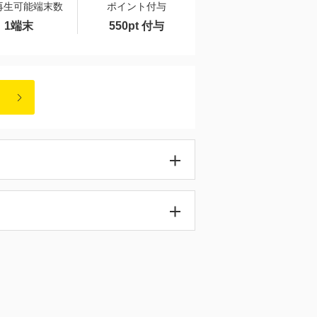
再生可能端末数
ポイント付与
1端末
550pt 付与