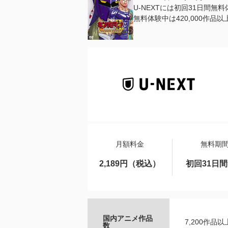
U-NEXTには初回31日間無
無料体験中は420,000作
月額料金
無料期
2,189円（税込）
初回31日
国内アニメ作品
7,200作品以
数