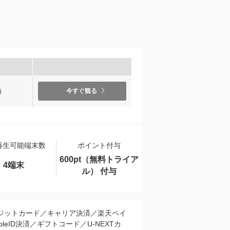
）
今すぐ観る
再生可能端末数
ポイント付与
600pt（無料トライア
4端末
ル） 付与
ジットカード／キャリア決済／楽天ペイ
pleID決済／ギフトコード／U-NEXTカ