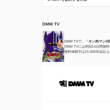
DMM TV
DMM TVで、『
キン肉マンII世 
DMM TVには初回14日間
無料体験中は15,000作品