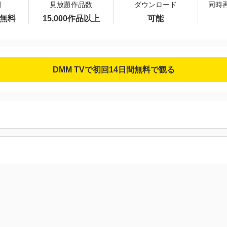
間
見放題作品数
ダウンロード
同時
間無料
15,000作品以上
可能
DMM TVで初回14日間無料で観る