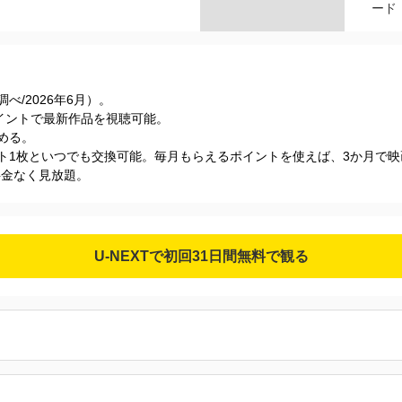
ード
s調べ/2026年6⽉）。
Tポイントで最新作品を視聴可能。
める。
ケット1枚といつでも交換可能。毎月もらえるポイントを使えば、3か月で
加料金なく見放題。
U-NEXTで初回31日間無料で観る