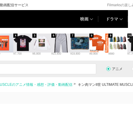
ている動画配信サービス
Filmarksの楽
映画
ドラマ
4
5
6
7
8
9
10
0
¥7,700
¥8,800
¥15,400
¥19,800
¥9,900
¥880
¥7,7
アニメ
TE MUSCLEのアニメ情報・感想・評価・動画配信
キン肉マンII世 ULTIMATE M