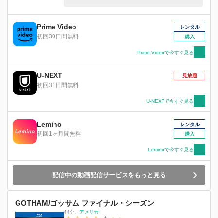
な連続殺人鬼「切り裂きジャック」が、市民を恐
怖に陥れていた。ジェームズ・ゴードン市警本部
長が事態の収束に努める中、ゴッサムの闇の騎士
Prime Video
レンタル
バットマンもまた、才色兼備なセリーナ・カイル
初回30日間無料
購入
と共に真相解明に乗り出す。徐々に犯人の正体に
迫るバットマンの執念と、切り裂きジャックに秘
Prime Videoで今すぐ見る
められた狂気が激突するとき、世界は紅蓮の炎に
包まれる！
U-NEXT
見放題
初回31日間無料
U-NEXTで今すぐ見る
Lemino
レンタル
初回1ヶ月間無料
購入
Leminoで今すぐ見る
配信中の動画配信サービスをもっと見る
GOTHAM/ゴッサム ファイナル・シーズン
44分
、
アメリカ