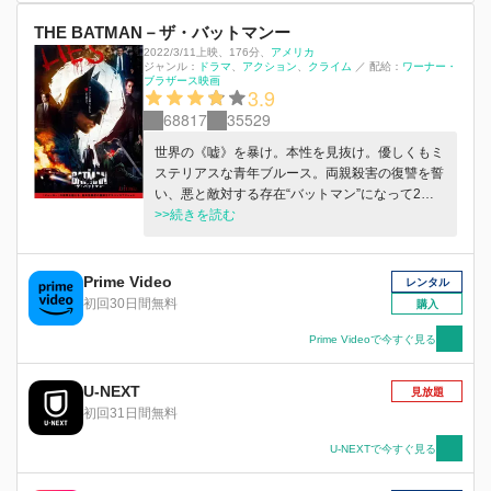
THE BATMAN－ザ・バットマンー
2022/3/11上映
、
176分
、
アメリカ
ジャンル：
ドラマ
アクション
クライム
／
配給：
ワーナー・
ブラザース映画
3.9
68817
35529
世界の《嘘》を暴け。本性を見抜け。優しくもミ
ステリアスな青年ブルース。両親殺害の復讐を誓
い、悪と敵対する存在“バットマン”になって2年
が過ぎた。ある日、権力者が標的になった連続殺
>>続きを読む
人事件が発生。その犯人を名乗るのは、史上最狂
の知能犯リドラー。彼は犯行の際、必ず“なぞな
ぞ”を残し、警察や世界一優秀な探偵のブルース
Prime Video
レンタル
を挑発する。最後のメッセージは「次の犠牲者は
初回30日間無料
購入
バットマン」。彼はいったい何のために犯行を繰
り返すのか？そして暴かれる、政府の陰謀とブル
Prime Videoで今すぐ見る
ースにまつわる過去の悪事や父親の罪…。すべて
を奪おうとするリドラーを前に、ついに彼の良心
U-NEXT
見放題
が狂気に変貌していく―。
初回31日間無料
U-NEXTで今すぐ見る