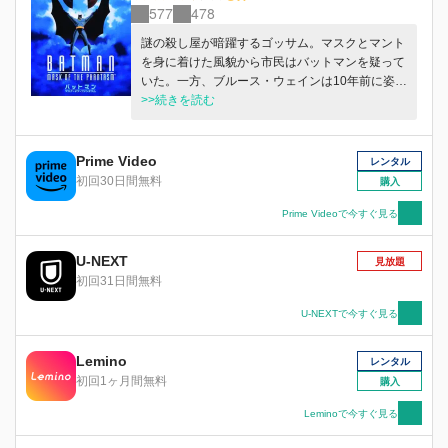
577
478
謎の殺し屋が暗躍するゴッサム。マスクとマント
を身に着けた風貌から市民はバットマンを疑って
いた。一方、ブルース・ウェインは10年前に姿を
消した元恋人と再会し、永遠にバットマンのマン
>>続きを読む
トを脱ごうかと思案していた。だが、殺し屋の凶
行は収まらず…。
Prime Video
レンタル
初回30日間無料
購入
Prime Videoで今すぐ見る
U-NEXT
見放題
初回31日間無料
U-NEXTで今すぐ見る
Lemino
レンタル
初回1ヶ月間無料
購入
Leminoで今すぐ見る