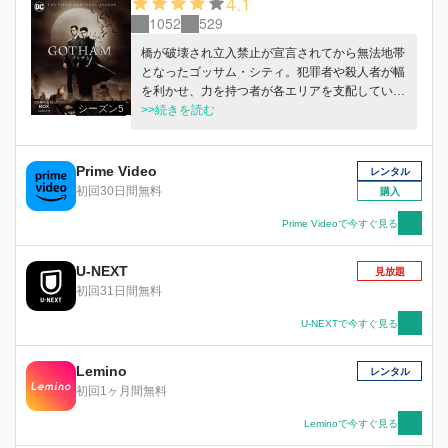
4.1
1052
529
橋が破壊され立入禁止が宣言されてから無法地帯
となったゴッサム・シティ。犯罪者や殺人者が幅
を利かせ、力を持つ者が各エリアを支配してい
シーズン5
た。ゴッサム市警は本部の周辺を管理し、避難し
>>続きを読む
てきた市民を保護して食料を提供していたが、あ
る日、食料庫がジョナサンの手下たちに襲われ食
料を盗まれてしまう。ゴードンは州政府に食料の
Prime Video
レンタル
供給を依頼するが…。
初回30日間無料
購入
Prime Videoで今すぐ見る
U-NEXT
見放題
初回31日間無料
U-NEXTで今すぐ見る
Lemino
レンタル
初回1ヶ月間無料
Leminoで今すぐ見る