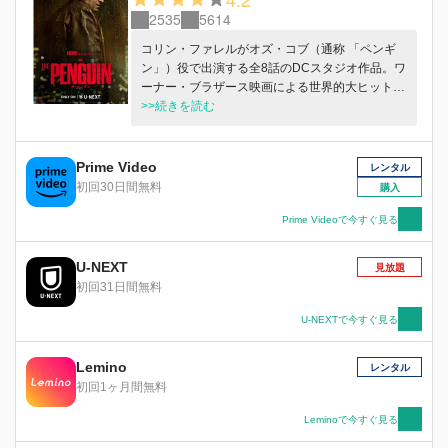
2535
5614
コリン・ファレルがオズ・コブ（通称 「ペンギ
ン」）役で出演する全8話のDCスタジオ作品。ワ
ーナー・ブラザース映画による世界的大ヒット作
『THE BATMAN－ザ・バットマン－』から続
>>続きを読む
く、マット・リーヴス監督による壮大なクライ
ム・サーガ。ショーランナーはローレン・ルフラ
ン。本シリーズでは、映画でファレルが演じたキ
Prime Video
レンタル
ャラクターが中心に描かれる。 2024年9月20日
初回30日間無料
購入
（金）U-NEXTにて見放題独占配信中
Prime Videoで今すぐ見る
U-NEXT
見放題
初回31日間無料
U-NEXTで今すぐ見る
Lemino
レンタル
初回1ヶ月間無料
Leminoで今すぐ見る