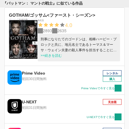
『バットマン： マントの戦士』に似ている作品
GOTHAM/ゴッサム<ファースト・シーズン>
44分
4.0
2893
2635
刑事になりたてのゴードンは、相棒ハービー・ブ
ロックと共に、地元名士であるトーマス＆マー
サ・ウェイン夫妻の殺人事件を担当することにな
シーズン1
る。 犯罪現場でひとり生き残った12歳の息子ブ
>>続きを読む
ルースと出会ったゴードンは、彼に説明しがたい
深い結びつきを感じ、必ず犯人を逮捕することを
約束するのだった。
Prime Video
レンタル
初回30日間無料
購入
Prime Videoで今すぐ見る
U-NEXT
見放題
初回31日間無料
U-NEXTで今すぐ見る