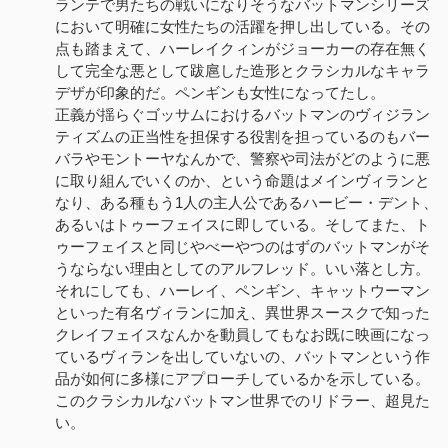
ランテで男たちの戦いになりそうなバットマンシリーズ
において明確に女性たちの活躍を押し出している。その
点も踏まえて、ハーレイクィンがジョーカーの存在無く
して完全な悪として跋扈した造形とクラシカルなキャラ
デザが印象的だ。ペンギンも女性になってたし。
正義が揺らぐゴッサムにおけるバットマンのヴィジラン
ティズムの正当性を担保する役割を担っているのもバー
バラやモントーヤなんかで、警察や司法がどのように悪
に取り組んでいくのか、という命題はメインヴィランと
なり、ある種もう1人の主人公であるハービー・デント、
あるいはトゥーフェイスに即している。そしてまた、ト
ゥーフェイスと同じやべーやつのはずのバットマンがそ
うならない理由としてのアルフレッド。いい落とし方。
それにしても、ハーレイ、ペンギン、キャットウーマン
といった有名ヴィランに加え、異世界スースクで知った
クレイフェイスなんかを動員してもなお既に映画になっ
ているヴィランを出していないの、バットマンという作
品が如何に多様にアプローチしているかを示している。
このクラシカルなバットマン世界でのリドラー、超見た
い。