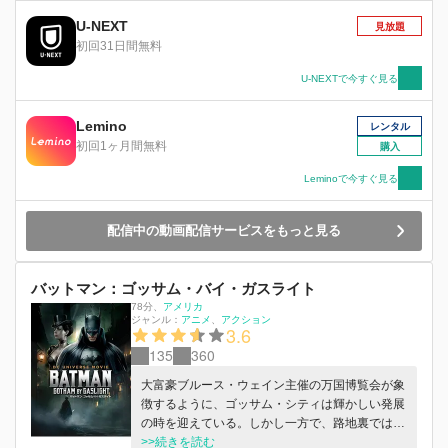
U-NEXT
見放題
初回31日間無料
U-NEXTで今すぐ見る
Lemino
レンタル
初回1ヶ月間無料
購入
Leminoで今すぐ見る
配信中の動画配信サービスをもっと見る
バットマン：ゴッサム・バイ・ガスライト
78分
、
アメリカ
ジャンル：
アニメ
アクション
3.6
135
360
大富豪ブルース・ウェイン主催の万国博覧会が象
徴するように、ゴッサム・シティは輝かしい発展
の時を迎えている。しかし一方で、路地裏では正
確無比かつ残忍極まりない手口で女性を狙う冷酷
>>続きを読む