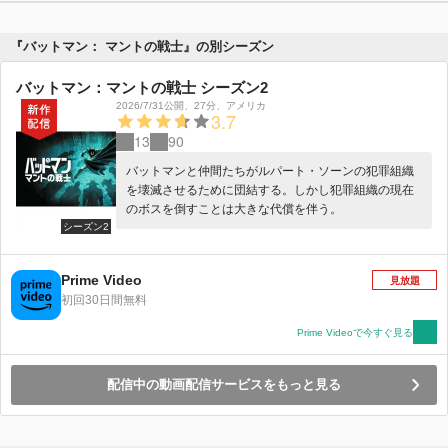
『バットマン： マントの戦士』の別シーズン
バットマン：マントの戦士 シーズン2
2026/7/31公開
、
27分
、
アメリカ
3.7
13
90
バットマンと仲間たちがルパート・ソーンの犯罪組織
を壊滅させるために団結する。しかし犯罪組織の現在
のボスを倒すことは大きな代償を伴う。
シーズン2
Prime Video
見放題
初回30日間無料
Prime Videoで今すぐ見る
配信中の動画配信サービスをもっと見る