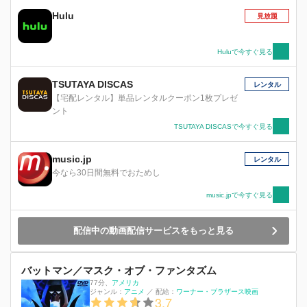
Hulu
見放題
Huluで今すぐ見る
TSUTAYA DISCAS
レンタル
【宅配レンタル】単品レンタルクーポン1枚プレゼ
ント
TSUTAYA DISCASで今すぐ見る
music.jp
レンタル
今なら30日間無料でおためし
music.jpで今すぐ見る
配信中の動画配信サービスをもっと見る
バットマン／マスク・オブ・ファンタズム
77分
、
アメリカ
ジャンル：
アニメ
／
配給：
ワーナー・ブラザース映画
3.7