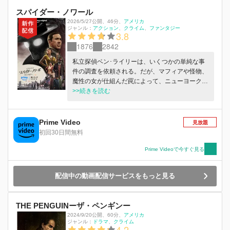
スパイダー・ノワール
2026/5/27公開
、
46分
、
アメリカ
ジャンル：
アクション
クライム
ファンタジー
3.8
1876
2842
私立探偵ベン･ライリーは、いくつかの単純な事
件の調査を依頼される。だが、マフィアや怪物、
魔性の女が仕組んだ罠によって、ニューヨークで
唯一のスーパーヒーローであるスパイダーとして
>>続きを読む
のかつての自分と向き合うことになる。 Prime
Videoにて5月27日（水）より独占配信中
Prime Video
見放題
初回30日間無料
Prime Videoで今すぐ見る
配信中の動画配信サービスをもっと見る
THE PENGUINーザ・ペンギンー
2024/9/20公開
、
60分
、
アメリカ
ジャンル：
ドラマ
クライム
4.2