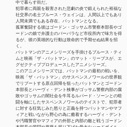
中で暮らす街だ。
犯罪者に両親を殺害された悲劇の炎で鍛えられた裕福な
社交界の名士ブルース・ウェインは、人間以上でもあり
人間未満でもある存在、バットマンとなる。
孤軍奮闘する彼はゴードン・ゴッサム市警察本部長やゴ
ードンの娘で弁護士のバーバラなど市役所内で味方を得
るが、彼の英雄的な行動は致命的で予期せぬ結果を招
く。
バットマンのアニメシリーズを手掛けるブルース・ティ
ムと映画「ザ・バットマン」のマット・リーブスが、エ
グゼクティブプロデュースしたアニメシリーズ。
このアニメシリーズでは、バットマンの最初の戦いを、
映画「ザ・バットマン」のサスペンスノワールの世界観
でリブートする原点回帰を狙ったバットマンとゴードン
本部長とハーヴィ・デント検事がゴッサム警察内部の腐
敗やゴッサムの闇社会を牛耳るルパード・ソーンとの暗
闘を軸にしたサスペンスノワールのテイストで、犯罪者
に対する狂気じみた怒りと正義を持つバットマンやマフ
ィアと戦いながら野心の為に癒着するハーヴィ・デント
や汚職警官やマフィアの外部と内部の敵と戦うゴードン
本部長の苦闘や葛藤を掘り下げた骨太なハードボイル