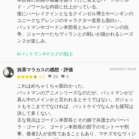
ド・ノワールな内容に仕上がっている。
後にハーレイクインとなるクインゼル博士やペンギンの
ユニークなアレンジのキャラクター造形も面白い。
バットマンやゴードン本部長とルパード・ソーンの抗
争、ジョーカーたちヴィランとの戦いが描かれるシーズ
ン２が楽しみ。
#バットマン
#マスクの戦士
抹茶マラカスの感想・評価
2024/10/17 00:44
26
0
4.5
これはめちゃくちゃ面白かった。
バットマンのアニメシリーズなのだが、バットマンがど
真ん中のメインかと言われるとそうではない。ガジェッ
トもそこまででなければ、バットケイヴなんかも描写は
決して多くない。
主な視点はゴードン本部長とその娘で弁護士のバーバ
ラ・ゴードン、ゴードン本部長の部下のモントーヤ刑
事。後者2人が女性であることもあり、マチズモなヴィジ