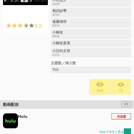
赤坂衆
相武紗季
奥澤緑
遠藤雄弥
3.5
桃井祐
小柳友
紫村健
小柳友貴美
小日向文世
白石弘
主題歌／挿入歌
YUI
208
73
動画配信
PR
Hulu
見放題
Huluで今すぐ見る