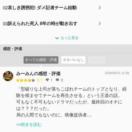
02
哀しき誘拐犯! ダメ記者チーム始動
03
訴えられた死人 8年の時が動き出す
もっと見る
感想・評価
すべての感想・評価
ネタバレなし
ネタバレ
みーみんの感想・評価
2026/05/11 11:38
1
0
3.7
「型破りな上司が落ちこぼれチームのトップとなり、経
験を積ませてチームを再生させる」という王道の話。
可もなく不可もないドラマだったが、最終回のオチに
は？？？だった。
局の人間でもないのに、映像提供者…
>>続きを読む