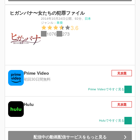
ヒガンバナ〜女たちの犯罪ファイル
2014年10月24日公開
、
92分
、
日本
ジャンル：
単発
3.6
1076
273
Prime Video
見放題
初回30日間無料
Prime Videoで今すぐ見る
Hulu
見放題
Huluで今すぐ見る
配信中の動画配信サービスをもっと見る