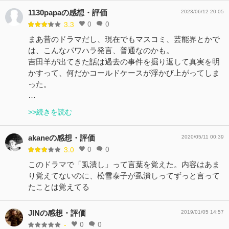
1130papaの感想・評価
2023/06/12 20:05
0
0
3.3
まあ昔のドラマだし、現在でもマスコミ、芸能界とかで
は、こんなパワハラ発言、普通なのかも。
吉田羊が出てきた話は過去の事件を掘り返して真実を明
かすって、何だかコールドケースが浮かび上がってしま
った。
…
>>続きを読む
akaneの感想・評価
2020/05/11 00:39
0
0
3.0
このドラマで「虱潰し」って言葉を覚えた。内容はあま
り覚えてないのに、松雪泰子が虱潰しってずっと言って
たことは覚えてる
JINの感想・評価
2019/01/05 14:57
0
0
-