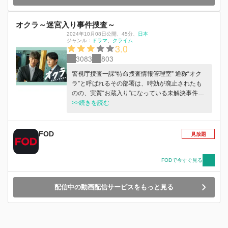
オクラ～迷宮入り事件捜査～
2024年10月08日公開
、
45分
、
日本
ジャンル：
ドラマ
クライム
3.0
3083
803
警視庁捜査一課“特命捜査情報管理室” 通称“オク
ラ”と呼ばれるその部署は、時効が廃止されたも
のの、実質“お蔵入り”になっている未解決事件を
扱っている。“オクラ”に属する刑事・飛鷹千寿
>>続きを読む
（反町隆史）は、「捜査は足で稼ぐ」がモットー
の人情派刑事である。元々は捜査一課のエースで
あった千寿だが、ある事件の不祥事の責任を取ら
FOD
見放題
され、“オクラ”へ左遷されてしまうのだった。そ
して千寿のほかにも“オクラ”には、警視庁内のあ
らゆる部署から「無能」「荒くれ者」の烙印を押
FODで今すぐ見る
されたクセ者たちが集い、庁内で何かと揶揄され
がちな部署である。そんなはみ出し者が集う“オ
配信中の動画配信サービスをもっと見る
クラ”に、若き刑事・不破利己（杉野遥亮）が異
動してくる。利己は頭脳明晰であるものの、他人
の感情には無頓着で、効率性を重視するクールな
インテリ刑事である。 世代も性格も信念も、ま