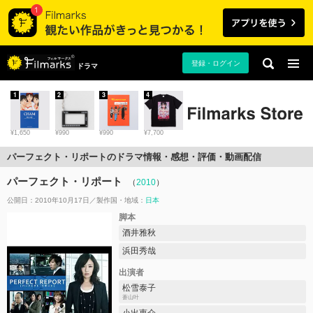
登録・ログイン
ドラマ
1
2
3
4
¥1,650
¥990
¥990
¥7,700
パーフェクト・リポートのドラマ情報・感想・評価・動画配信
パーフェクト・リポート
（
2010
）
公開日：2010年10月17日
製作国・地域：
日本
脚本
酒井雅秋
浜田秀哉
出演者
松雪泰子
蒼山叶
小出恵介