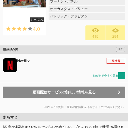
プーナン・パテル
オーガスタス・プリュー
パトリック・ファビアン
シーズン1
4.0
415
294
動画配信
PR
Netflix
見放題
Netflixで今すぐ見る
動画配信サービスの詳しい情報を見る
2026年7月更新：最新の配信状況は各サイトでご確認ください
あらすじ
軽度の脳性まひをもつゲイの青年が、守られた狭い世界を飛び