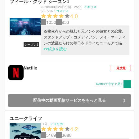
フィール・グッド シーズン1
2020年03月20日公開
、
25分
、
イギリス
ジャンル：
コメディ
4.0
1050
953
薬物依存からの脱却と元ノンケの彼女との恋愛。
スタンドアップ・コメディアン、メイ・マーティ
ンの波乱だらけの毎日をドライなユーモアで描く
シーズン1
コメディドラマ。
>>続きを読む
Netflix
見放題
Netflixで今すぐ見る
配信中の動画配信サービスをもっと見る
ユニークライフ
31分
、
アメリカ
4.2
5169
3688