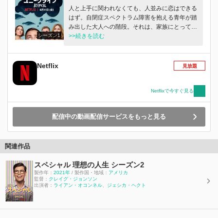
人と上手に関われなくても、人並みに恋はできる
はず。自閉症スペクトラム障害を抱える青年が踏
み出した大人への階段。それは、家族にとっても
シーズン1
新しい挑戦となる。
>>続きを読む
Netflix
見放題
Netflixで今すぐ見る
配信中の動画配信サービスをもっと見る
関連作品
スペシャル 理想の人生 シーズン2
製作年：
2021年
/ 製作国・地域：
アメリカ
監督：
クレイグ・ジョンソン
出演者：
ライアン・オコンネル
、
ジェシカ・ヘクト