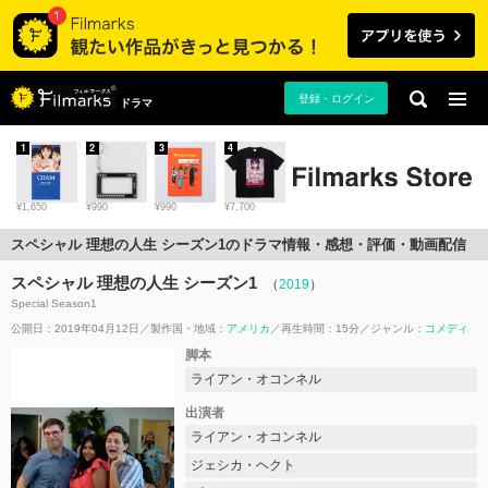
登録・ログイン
ドラマ
1
2
3
4
¥1,650
¥990
¥990
¥7,700
スペシャル 理想の人生 シーズン1のドラマ情報・感想・評価・動画配信
スペシャル 理想の人生 シーズン1
（
2019
）
Special Season1
公開日：2019年04月12日
製作国・地域：
アメリカ
再生時間：15分
ジャンル：
コメディ
脚本
ライアン・オコンネル
出演者
ライアン・オコンネル
ジェシカ・ヘクト