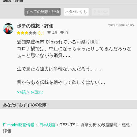
感想・評価
すべての感想・評価
ネタバレなし
ネタバレ
ポチの感想・評価
2022/06/09 20:05
45
0
3.1
愛知県豊橋市で行われているお祭り👍🏻✨
コロナ禍では、中止になっちゃったりしてるんだろうな
ぁ～と思いながら鑑賞……
生で見たら迫力は半端ないんだろう。。。
昔からある伝統を絶やして欲しくはない!…
>>続きを読む
あなたにおすすめの記事
Filmarks映画情報
日本映画
TEZUTSU -炎華の街-の映画情報・感想・
評価