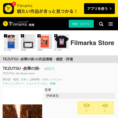
登録・ログイン
映画
1
2
3
4
¥1,650
¥990
¥990
¥7,700
TEZUTSU -炎華の街-の作品情報・感想・評価
TEZUTSU -炎華の街-
（
2017
）
TEZUTSU -fire flower town-
製作国・地域：
日本
上映時間：12分
ジャンル：
ドキュメンタリー
ショートフィルム・短編
監督
伊納達也
3
2