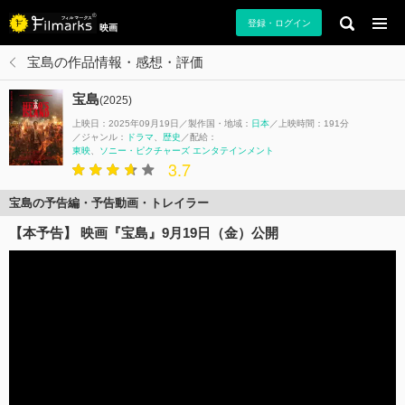
登録・ログイン
映画
宝島の作品情報・感想・評価
宝島
(2025)
上映日：2025年09月19日
製作国・地域：
日本
上映時間：191分
ジャンル：
ドラマ
歴史
配給：
東映
ソニー・ピクチャーズ エンタテインメント
3.7
宝島の予告編・予告動画・トレイラー
【本予告】 映画『宝島』9月19日（金）公開