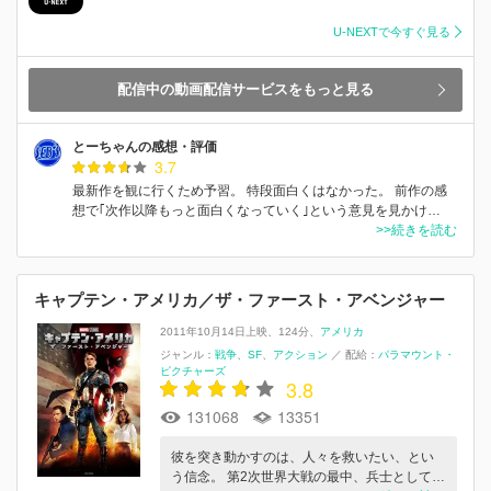
U-NEXTで今すぐ見る
配信中の動画配信サービスをもっと見る
とーちゃんの感想・評価
3.7
最新作を観に行くため予習。 特段面白くはなかった。 前作の感
想で｢次作以降もっと面白くなっていく｣という意見を見かけ…
>>続きを読む
キャプテン・アメリカ／ザ・ファースト・アベンジャー
2011年10月14日上映
124分
アメリカ
ジャンル：
戦争
SF
アクション
／
配給：
パラマウント・
ピクチャーズ
3.8
131068
13351
彼を突き動かすのは、人々を救いたい、とい
う信念。 第2次世界大戦の最中、兵士として…