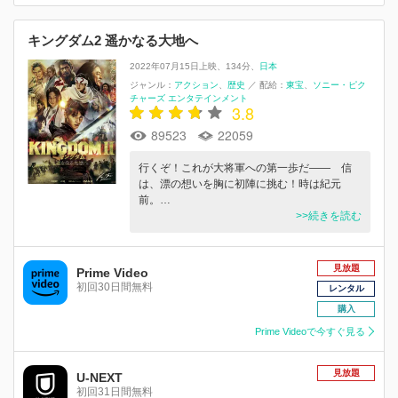
キングダム2 遥かなる大地へ
2022年07月15日上映
134分
日本
ジャンル：
アクション
歴史
／
配給：
東宝
ソニー・ピク
チャーズ エンタテインメント
3.8
89523
22059
行くぞ！これが大将軍への第一歩だ―― 信
は、漂の想いを胸に初陣に挑む！時は紀元
前。…
>>続きを読む
見放題
Prime Video
初回30日間無料
レンタル
購入
Prime Videoで今すぐ見る
見放題
U-NEXT
初回31日間無料