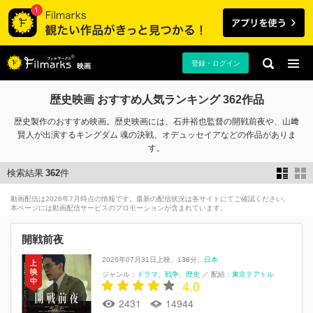
登録・ログイン
映画
歴史映画 おすすめ人気ランキング 362作品
歴史製作のおすすめ映画。歴史映画には、石井裕也監督の開戦前夜や、山﨑
賢人が出演するキングダム 魂の決戦、オデュッセイアなどの作品がありま
す。
検索結果
362
件
動画配信は2026年7月時点の情報です。最新の配信状況は各サイトにてご確認ください。
本ページには動画配信サービスのプロモーションが含まれています。
開戦前夜
2026年07月31日上映
138分
日本
ジャンル：
ドラマ
戦争
歴史
／
配給：
東京テアトル
4.0
2431
14944