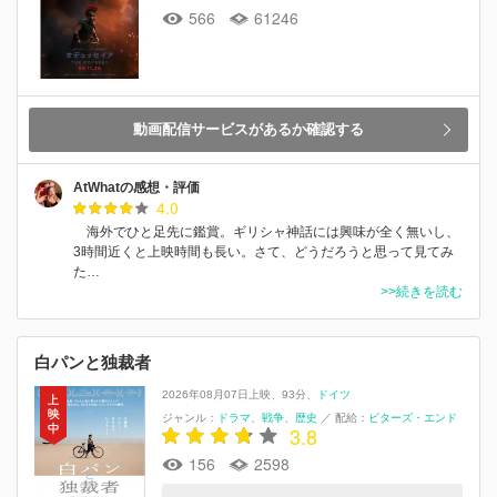
566
61246
動画配信サービスがあるか確認する
AtWhatの感想・評価
4.0
海外でひと足先に鑑賞。ギリシャ神話には興味が全く無いし、
3時間近くと上映時間も長い。さて、どうだろうと思って見てみ
た…
>>続きを読む
白パンと独裁者
2026年08月07日上映
93分
ドイツ
ジャンル：
ドラマ
戦争
歴史
／
配給：
ビターズ・エンド
3.8
156
2598