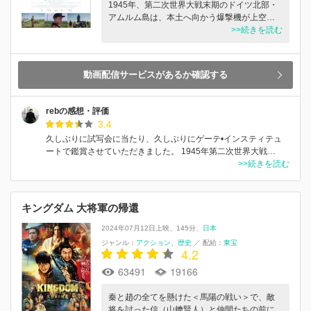
1945年、第二次世界大戦末期のドイツ北部・
アムルム島は、本土へ向かう爆撃機が上空…
>>続きを読む
動画配信サービスがあるか確認する
rebの感想・評価
3.4
久しぶりに試写会に当たり、久しぶりにゲーテ•インスティテュ
ートで鑑賞させていただきました。 1945年第二次世界大戦…
>>続きを読む
キングダム 大将軍の帰還
2024年07月12日上映
145分
日本
ジャンル：
アクション
歴史
／
配給：
東宝
4.2
63491
19166
秦と趙の全てを懸けた＜馬陽の戦い＞で、敵
将を討った信（山﨑賢人）と仲間たちの前に