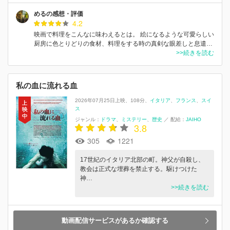
めるの感想・評価
4.2
映画で料理をこんなに味わえるとは。 絵になるような可愛らしい
厨房に色とりどりの食材、料理をする時の真剣な眼差しと息遣…
>>続きを読む
私の血に流れる血
2026年07月25日上映
108分
イタリア
フランス
スイ
ス
ジャンル：
ドラマ
ミステリー
歴史
／
配給：
JAIHO
3.8
305
1221
17世紀のイタリア北部の町。神父が自殺し、
教会は正式な埋葬を禁止する。駆けつけた
神…
>>続きを読む
動画配信サービスがあるか確認する