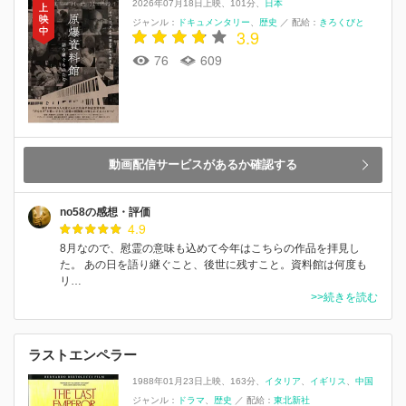
2026年07月18日上映
101分
日本
ジャンル：
ドキュメンタリー
歴史
／
配給：
きろくびと
3.9
76
609
動画配信サービスがあるか確認する
no58の感想・評価
4.9
8月なので、慰霊の意味も込めて今年はこちらの作品を拝見し
た。 あの日を語り継ぐこと、後世に残すこと。資料館は何度も
リ…
>>続きを読む
ラストエンペラー
1988年01月23日上映
163分
イタリア
イギリス
中国
ジャンル：
ドラマ
歴史
／
配給：
東北新社