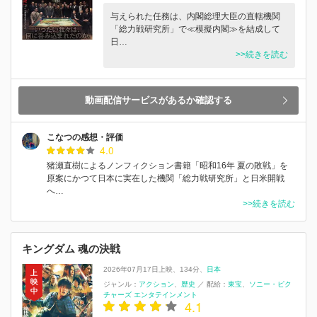
与えられた任務は、内閣総理大臣の直轄機関
「総力戦研究所」で≪模擬内閣≫を結成して
日…
>>続きを読む
動画配信サービスがあるか確認する
こなつの感想・評価
4.0
猪瀬直樹によるノンフィクション書籍「昭和16年 夏の敗戦」を
原案にかつて日本に実在した機関「総力戦研究所」と日米開戦
へ…
>>続きを読む
キングダム 魂の決戦
2026年07月17日上映
134分
日本
ジャンル：
アクション
歴史
／
配給：
東宝
ソニー・ピク
チャーズ エンタテインメント
4.1