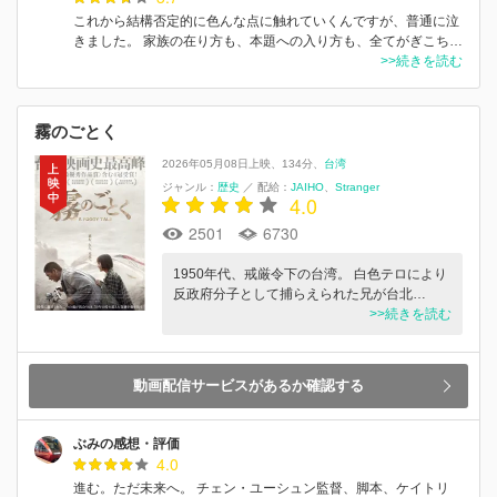
これから結構否定的に色んな点に触れていくんですが、普通に泣
きました。 家族の在り方も、本題への入り方も、全てがぎこち…
>>続きを読む
霧のごとく
2026年05月08日上映
134分
台湾
ジャンル：
歴史
／
配給：
JAIHO
Stranger
4.0
2501
6730
1950年代、戒厳令下の台湾。 白色テロにより
反政府分子として捕らえられた兄が台北…
>>続きを読む
動画配信サービスがあるか確認する
ぶみの感想・評価
4.0
進む。ただ未来へ。 チェン・ユーシュン監督、脚本、ケイトリ