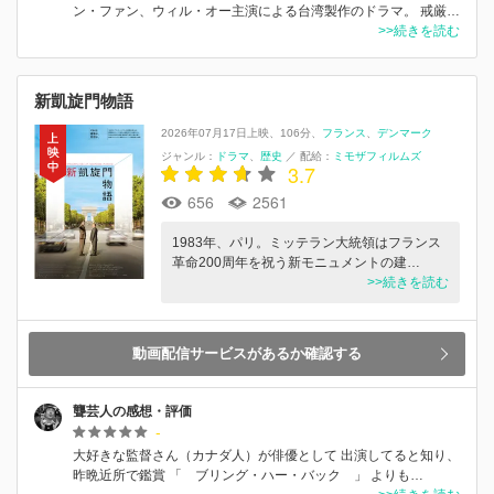
ン・ファン、ウィル・オー主演による台湾製作のドラマ。 戒厳…
>>続きを読む
新凱旋門物語
2026年07月17日上映
106分
フランス
デンマーク
ジャンル：
ドラマ
歴史
／
配給：
ミモザフィルムズ
3.7
656
2561
1983年、パリ。ミッテラン大統領はフランス
革命200周年を祝う新モニュメントの建…
>>続きを読む
動画配信サービスがあるか確認する
聾芸人の感想・評価
-
大好きな監督さん（カナダ人）が俳優として 出演してると知り、
昨晩近所で鑑賞 「 ブリング・ハー・バック 」 よりも…