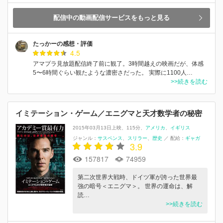
配信中の動画配信サービスをもっと見る
たっかーの感想・評価
4.5
アマプラ見放題配信終了前に観了。3時間越えの映画だが、体感
5〜6時間ぐらい観たような濃密さだった。 実際に1100人…
>>続きを読む
イミテーション・ゲーム／エニグマと天才数学者の秘密
2015年03月13日上映
115分
アメリカ
イギリス
ジャンル：
サスペンス
スリラー
歴史
／
配給：
ギャガ
3.9
157817
74959
第二次世界大戦時、ドイツ軍が誇った世界最
強の暗号＜エニグマ＞。 世界の運命は、解
読…
>>続きを読む