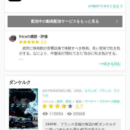
U-NEXTで今すぐ見る
配信中の動画配信サービスをもっと見る
fricoの感想・評価
5.0
絶対に映画館の音響設備で体験すべき映画。良い意味で吐き気
がする。なにより、中盤頃の"慣れてきた"自分に吐き気がする。
…
>>続きを読む
ダンケルク
2017年09月09日上映
106分
オランダ
フランス
アメ
リカ
ジャンル：
戦争
歴史
／
配給：
ワーナー・ブラザース映画
3.7
115994
65968
1940年、フランス北端の海辺の町ダンケルク
に追いつめられた英仏40万の兵士たち。…