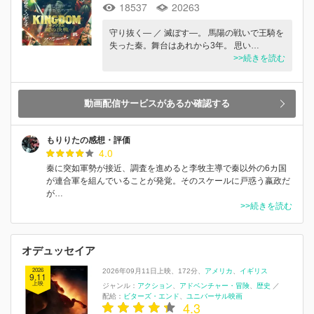
18537
20263
守り抜く― ／ 滅ぼす―。 馬陽の戦いで王騎を
失った秦。舞台はあれから3年。 思い…
>>続きを読む
動画配信サービスがあるか確認する
もりりたの感想・評価
4.0
秦に突如軍勢が接近、調査を進めると李牧主導で秦以外の6カ国
が連合軍を組んでいることが発覚。そのスケールに戸惑う嬴政だ
が…
>>続きを読む
オデュッセイア
2026
2026年09月11日上映
172分
アメリカ
イギリス
9.11
上映
ジャンル：
アクション
アドベンチャー・冒険
歴史
／
配給：
ビターズ・エンド
ユニバーサル映画
4.3