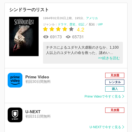
シンドラーのリスト
1994年02月26日上映
195分
アメリカ
ジャンル：
ドラマ
歴史
伝記
／
配給：
UIP
4.2
69173
65731
ナチスによるユダヤ人大虐殺のさなか、1,100
人以上のユダヤ人の命を救った、謎めい…
>>続きを読む
見放題
Prime Video
初回30日間無料
レンタル
購入
Prime Videoで今すぐ見る
見放題
U-NEXT
初回31日間無料
U-NEXTで今すぐ見る