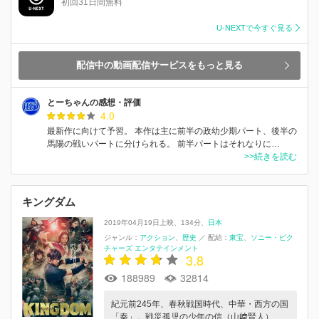
初回31日間無料
U-NEXTで今すぐ見る
配信中の動画配信サービスをもっと見る
とーちゃんの感想・評価
4.0
最新作に向けて予習。 本作は主に前半の政幼少期パート、後半の
馬陽の戦いパートに分けられる。 前半パートはそれなりに…
>>続きを読む
キングダム
2019年04月19日上映
134分
日本
ジャンル：
アクション
歴史
／
配給：
東宝
ソニー・ピク
チャーズ エンタテインメント
3.8
188989
32814
紀元前245年、春秋戦国時代、中華・西方の国
「秦」。戦災孤児の少年の信（山﨑賢人）…