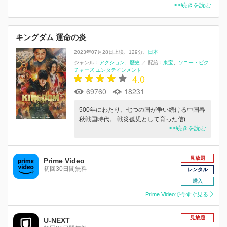
>>続きを読む
キングダム 運命の炎
2023年07月28日上映
129分
日本
ジャンル：
アクション
歴史
／
配給：
東宝
ソニー・ピク
チャーズ エンタテインメント
4.0
69760
18231
500年にわたり、七つの国が争い続ける中国春
秋戦国時代。 戦災孤児として育った信(…
>>続きを読む
見放題
Prime Video
初回30日間無料
レンタル
購入
Prime Videoで今すぐ見る
見放題
U-NEXT