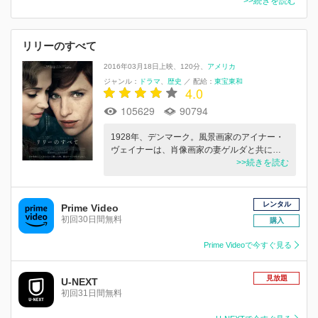
>>続きを読む
リリーのすべて
2016年03月18日上映
120分
アメリカ
ジャンル：
ドラマ
歴史
／
配給：
東宝東和
4.0
105629
90794
1928年、デンマーク。風景画家のアイナー・
ヴェイナーは、肖像画家の妻ゲルダと共に…
>>続きを読む
レンタル
Prime Video
初回30日間無料
購入
Prime Videoで今すぐ見る
見放題
U-NEXT
初回31日間無料