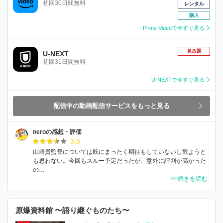
初回30日間無料
レンタル
購入
Prime Videoで今すぐ見る
見放題
U-NEXT
初回31日間無料
U-NEXTで今すぐ見る
配信中の動画配信サービスをもっと見る
neroの感想・評価
3.5
山崎貴監督については既にまったく期待もしていないし観ようと
も思わない。今回もスルー予定だったが、意外に評判か高かった
の…
>>続きを読む
原爆資料館 〜語り継ぐものたち〜