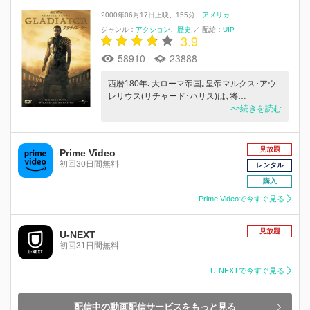
2000年06月17日上映
155分
アメリカ
ジャンル：
アクション
歴史
／
配給：
UIP
3.9
58910
23888
西暦180年､大ローマ帝国｡皇帝マルクス･アウ
レリウス(リチャード･ハリス)は､将…
>>続きを読む
見放題
Prime Video
初回30日間無料
レンタル
購入
Prime Videoで今すぐ見る
見放題
U-NEXT
初回31日間無料
U-NEXTで今すぐ見る
配信中の動画配信サービスをもっと見る