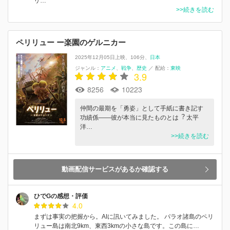
リ…
>>続きを読む
ペリリュー ー楽園のゲルニカー
2025年12月05日上映
106分
日本
ジャンル：
アニメ
戦争
歴史
／
配給：
東映
3.9
8256
10223
仲間の最期を「勇姿」として⼿紙に書き記す
功績係――彼が本当に⾒たものとは︖ 太平
洋…
>>続きを読む
動画配信サービスがあるか確認する
ひでGの感想・評価
4.0
まずは事実の把握から。AIに訊いてみました。 パラオ諸島のペリ
リュー島は南北9km、東西3kmの小さな島です。この島に…