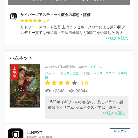
サイバーゴアスティック商会の感想・評価
4.6
リドリー・スコット監督 主演ラッセル・クロウによる第73回ア
カデミー賞では作品賞・主演男優賞など5部門を受賞した 超大…
>>続きを読む
ハムネット
2026年04月10日上映
126分
イギリス
ジャンル：
ドラマ
歴史
／
配給：
パルコ
ユニバーサル映
画
4.0
12848
26044
1580年イギリスの小さな村。貧しいラテン語
教師ウィリアム･シェイクスピアは、森を…
>>続きを読む
レンタル
U-NEXT
初回31日間無料