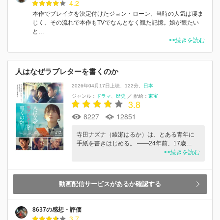
4.2
本作でブレイクを決定付けたジョン・ローン、当時の人気は凄ま
じく、その流れで本作もTVでなんとなく観た記憶。娘が観たい
と…
>>続きを読む
人はなぜラブレターを書くのか
2026年04月17日上映
122分
日本
ジャンル：
ドラマ
歴史
／
配給：
東宝
3.8
8227
12851
寺田ナズナ（綾瀬はるか）は、とある青年に
手紙を書きはじめる。 ――24年前、17歳…
>>続きを読む
動画配信サービスがあるか確認する
8637の感想・評価
3.7