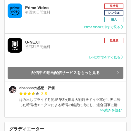
見放題
Prime Video
初回30日間無料
レンタル
購入
Prime Videoで今すぐ見る
見放題
U-NEXT
初回31日間無料
U-NEXTで今すぐ見る
配信中の動画配信サービスをもっと見る
chaooonの感想・評価
3.8
はみ出しプライド月間🌈 第2次世界大戦時🪖ドイツ軍が世界に誇
った暗号機エニグマによる暗号の解読に成功し、連合国軍に勝…
>>続きを読む
グラディエーター