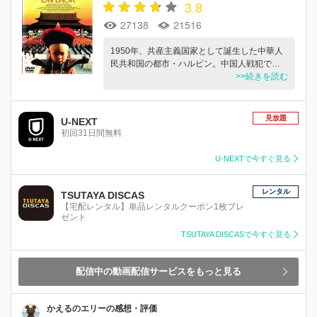
3.8
27138
21516
1950年、共産主義国家として誕生した中華人
民共和国の都市・ハルピン。中国人戦犯で…
>>続きを読む
見放題
U-NEXT
初回31日間無料
U-NEXTで今すぐ見る
レンタル
TSUTAYA DISCAS
【宅配レンタル】単品レンタルクーポン1枚プレ
ゼント
TSUTAYA DISCASで今すぐ見る
配信中の動画配信サービスをもっと見る
かえるのエリーの感想・評価