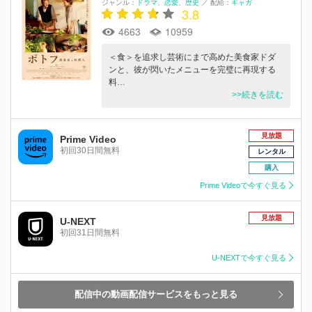
ジャンル：
ドラマ
恋愛
歴史
／
配給：
ギャガ
3.8
4663
10959
＜食＞を追求し芸術にまで高めた美食家ドダ
ンと、彼が閃いたメニューを完璧に再現する
料…
>>続きを読む
見放題
Prime Video
初回30日間無料
レンタル
購入
Prime Videoで今すぐ見る
見放題
U-NEXT
初回31日間無料
U-NEXTで今すぐ見る
配信中の動画配信サービスをもっと見る