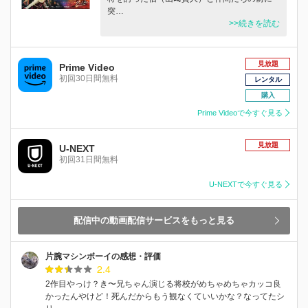
突…
>>続きを読む
見放題
Prime Video
初回30日間無料
レンタル
購入
Prime Videoで今すぐ見る
見放題
U-NEXT
初回31日間無料
U-NEXTで今すぐ見る
配信中の動画配信サービスをもっと見る
片腕マシンボーイの感想・評価
2.4
2作目やっけ？き〜兄ちゃん演じる将校がめちゃめちゃカッコ良
かったんやけど！死んだからもう観なくていいかな？なってたシ