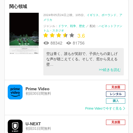
関心領域
2024年05月24日上映
105分
イギリス
ポーランド
ア
メリカ
ジャンル：
ドラマ
戦争
歴史
／
配給：
ハピネットファン
トム・スタジオ
3.6
88342
81756
空は青く、誰もが笑顔で、子供たちの楽しげ
な声が聴こえてくる。そして、窓から見える
壁…
>>続きを読む
見放題
Prime Video
初回30日間無料
レンタル
購入
Prime Videoで今すぐ見る
見放題
U-NEXT
初回31日間無料