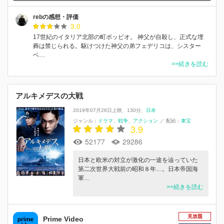
rebの感想・評価
3.0
17世紀のイタリア北部の町ボッビオ。 神父が自殺し、正式な埋
葬は禁じられる。駆けつけた神父の弟フェデリコは、シスター
ベ…
>>続きを読む
アルキメデスの大戦
2019年07月26日上映
130分
日本
ジャンル：
ドラマ
戦争
アクション
／
配給：
東宝
3.9
52177
29286
日本と欧米の対立が激化の一途を辿っていた
第二次世界大戦前の昭和８年…。日本帝国海
軍…
>>続きを読む
見放題
Prime Video