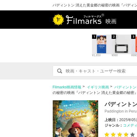
パディントン 消えた黄金郷の秘密の映画『パディン
映画
1
2
3
¥1,650
¥990
¥99
Filmarks映画情報
イギリス映画
パディントン
の秘密の映画『パディントン 消えた黄金郷の秘密』
パディントン
Paddington in Peru
上映日：
2025年0
ジャンル：
コメデ