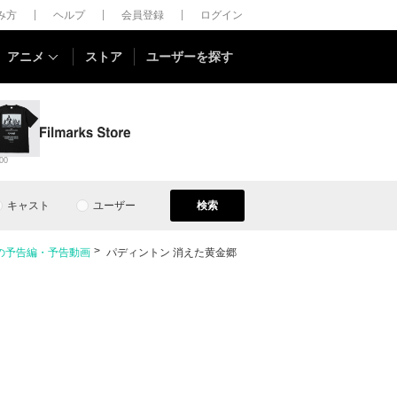
しみ方
ヘルプ
会員登録
ログイン
アニメ
ストア
ユーザーを探す
00
キャスト
ユーザー
検索
の予告編・予告動画
パディントン 消えた黄金郷