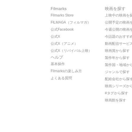
Filmarks
映画を探す
Filmarks Store
上映中の映画を
FILMAGA（フィルマガ）
公開予定の映画
公式Facebook
今週公開の映画
公式X
今話題のおすす
公式X（アニメ）
動画配信サービ
公式X（リバイバル上映）
映画賞から探す
ヘルプ
製作年から探す
基本操作
製作国・地域か
Filmarksの楽しみ方
ジャンルで探す
よくある質問
配給会社から探
映画シリーズか
#タグから探す
映画館を探す