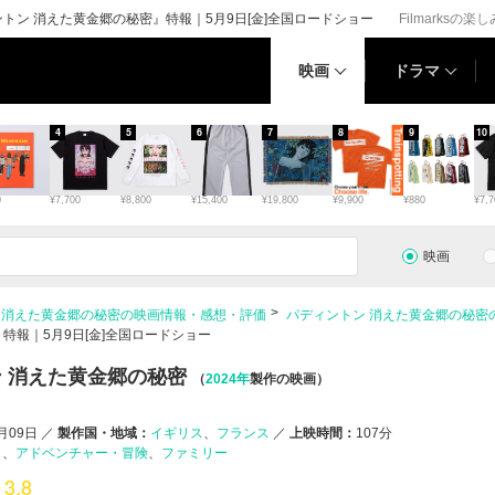
トン 消えた黄金郷の秘密』特報｜5月9日[金]全国ロードショー
Filmarksの楽
映画
ドラマ
4
5
6
7
8
9
10
0
¥7,700
¥8,800
¥15,400
¥19,800
¥9,900
¥880
¥7,7
映画
 消えた黄金郷の秘密の映画情報・感想・評価
パディントン 消えた黄金郷の秘密
特報｜5月9日[金]全国ロードショー
 消えた黄金郷の秘密
（
2024年
製作の映画）
5月09日
／
製作国・地域：
イギリス
フランス
／
上映時間：
107分
ィ
アドベンチャー・冒険
ファミリー
3.8