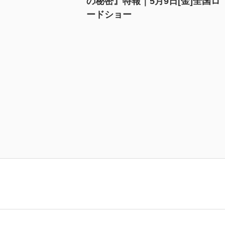
の秘密』特報｜5月9日[金]全国ロ
ードショー