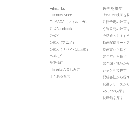
Filmarks
映画を探す
Filmarks Store
上映中の映画を
FILMAGA（フィルマガ）
公開予定の映画
公式Facebook
今週公開の映画
公式X
今話題のおすす
公式X（アニメ）
動画配信サービ
公式X（リバイバル上映）
映画賞から探す
ヘルプ
製作年から探す
基本操作
製作国・地域か
Filmarksの楽しみ方
ジャンルで探す
よくある質問
配給会社から探
映画シリーズか
#タグから探す
映画館を探す