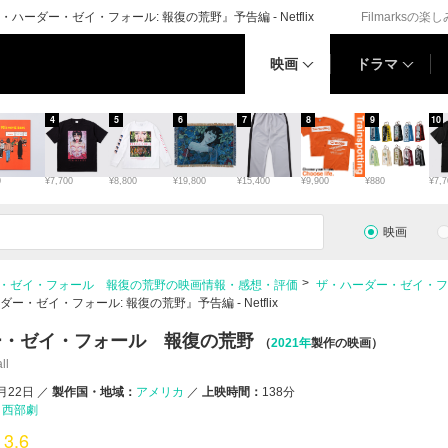
ダー・ゼイ・フォール: 報復の荒野』予告編 - Netflix
Filmarksの楽
映画
ドラマ
4
5
6
7
8
9
10
0
¥7,700
¥8,800
¥19,800
¥15,400
¥9,900
¥880
¥7,7
映画
・ゼイ・フォール 報復の荒野の映画情報・感想・評価
ザ・ハーダー・ゼイ・フ
ゼイ・フォール: 報復の荒野』予告編 - Netflix
ー・ゼイ・フォール 報復の荒野
（
2021年
製作の映画）
ll
0月22日
／
製作国・地域：
アメリカ
／
上映時間：
138分
西部劇
3.6