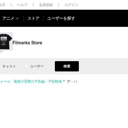
しみ方
ヘルプ
会員登録
ログイン
アニメ
ストア
ユーザーを探す
00
キャスト
ユーザー
検索
ォール 報復の荒野の予告編・予告動画
ザ・ハ