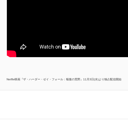
Netflix映画『ザ・ハーダー・ゼイ・フォール：報復の荒野』11月3日(水)より独占配信開始