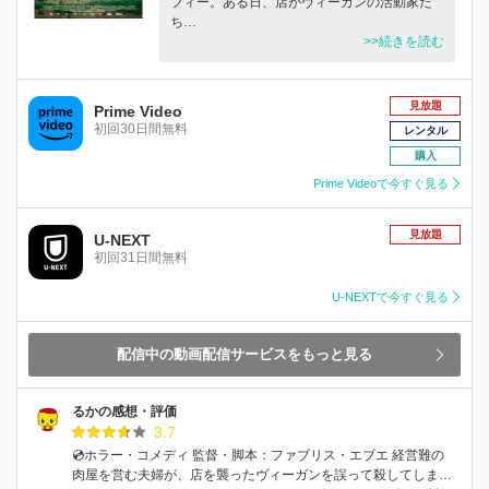
フィー。ある日、店がヴィーガンの活動家た
ち…
>>続きを読む
見放題
Prime Video
初回30日間無料
レンタル
購入
Prime Videoで今すぐ見る
見放題
U-NEXT
初回31日間無料
U-NEXTで今すぐ見る
配信中の動画配信サービスをもっと見る
るかの感想・評価
3.7
💿ホラー・コメディ 監督・脚本：ファブリス・エブエ 経営難の
肉屋を営む夫婦が、店を襲ったヴィーガンを誤って殺してしま…