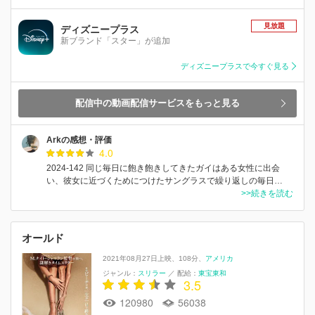
見放題
ディズニープラス
新ブランド「スター」が追加
ディズニープラスで今すぐ見る
配信中の動画配信サービスをもっと見る
Arkの感想・評価
4.0
2024-142 同じ毎日に飽き飽きしてきたガイはある女性に出会
い、彼女に近づくためにつけたサングラスで繰り返しの毎日…
>>続きを読む
オールド
2021年08月27日上映
108分
アメリカ
ジャンル：
スリラー
／
配給：
東宝東和
3.5
120980
56038