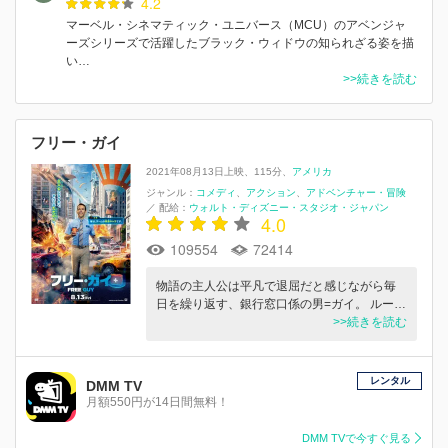
4.2
マーベル・シネマティック・ユニバース（MCU）のアベンジャ
ーズシリーズで活躍したブラック・ウィドウの知られざる姿を描
い…
>>続きを読む
フリー・ガイ
2021年08月13日上映
115分
アメリカ
ジャンル：
コメディ
アクション
アドベンチャー・冒険
／
配給：
ウォルト・ディズニー・スタジオ・ジャパン
4.0
109554
72414
物語の主人公は平凡で退屈だと感じながら毎
日を繰り返す、銀行窓口係の男=ガイ。 ルー…
>>続きを読む
レンタル
DMM TV
月額550円が14日間無料！
DMM TVで今すぐ見る