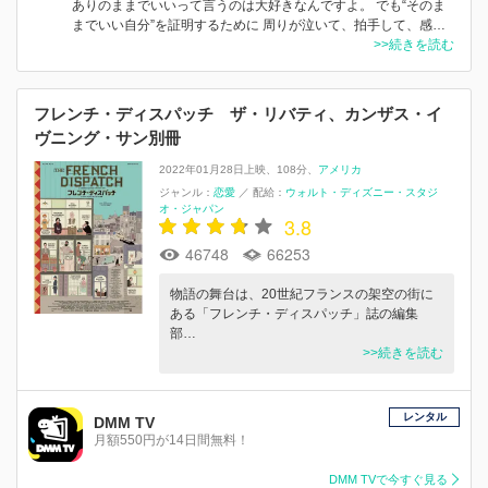
ありのままでいいって言うのは大好きなんですよ。 でも“そのま
までいい自分”を証明するために 周りが泣いて、拍手して、感…
>>続きを読む
フレンチ・ディスパッチ ザ・リバティ、カンザス・イ
ヴニング・サン別冊
2022年01月28日上映
108分
アメリカ
ジャンル：
恋愛
／
配給：
ウォルト・ディズニー・スタジ
オ・ジャパン
3.8
46748
66253
物語の舞台は、20世紀フランスの架空の街に
ある「フレンチ・ディスパッチ」誌の編集
部…
>>続きを読む
レンタル
DMM TV
月額550円が14日間無料！
DMM TVで今すぐ見る