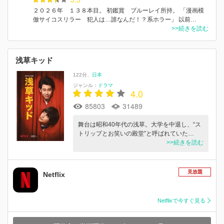
２０２６年 １３８本目。 初鑑賞 ブルーレイ所持。 「漫画模
倣サイコスリラー 犯人は…誰なんだ！？系ホラー」 以前…
>>続きを読む
浅草キッド
122分
日本
ジャンル：
ドラマ
4.0
85803
31489
舞台は昭和40年代の浅草。大学を中退し、“ス
トリップとお笑いの殿堂”と呼ばれていた…
>>続きを読む
見放題
Netflix
Netflixで今すぐ見る