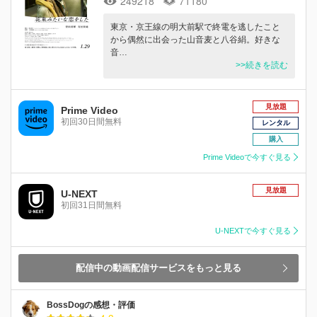
249218
71180
東京・京王線の明大前駅で終電を逃したこと
から偶然に出会った山音麦と八谷絹。好きな
音…
>>続きを読む
見放題
Prime Video
初回30日間無料
レンタル
購入
Prime Videoで今すぐ見る
見放題
U-NEXT
初回31日間無料
U-NEXTで今すぐ見る
配信中の動画配信サービスをもっと見る
BossDogの感想・評価