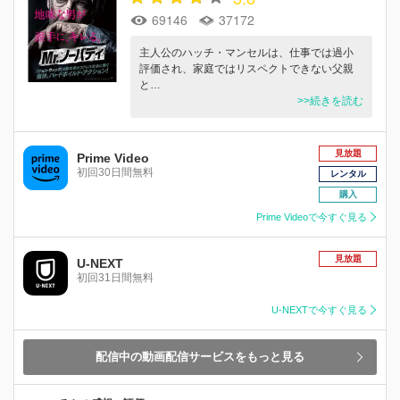
69146
37172
主人公のハッチ・マンセルは、仕事では過小
評価され、家庭ではリスペクトできない父親
と…
>>続きを読む
見放題
Prime Video
初回30日間無料
レンタル
購入
Prime Videoで今すぐ見る
見放題
U-NEXT
初回31日間無料
U-NEXTで今すぐ見る
配信中の動画配信サービスをもっと見る