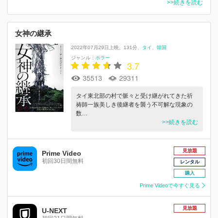
>>続きを読む
女神の継承
2022年07月29日上映
131分
タイ
韓国
ジャンル：
ホラー
3.7
35513
29311
タイ東北部の村で脈々と受け継がれてきた祈
祷師一族美しき後継者を襲う不可解な現象の
数…
>>続きを読む
見放題
Prime Video
初回30日間無料
レンタル
購入
Prime Videoで今すぐ見る
見放題
U-NEXT