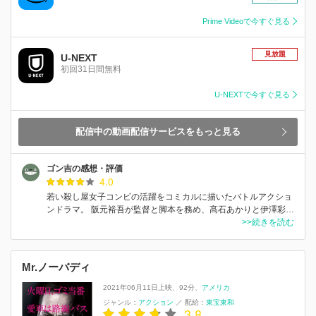
Prime Videoで今すぐ見る
見放題
U-NEXT
初回31日間無料
U-NEXTで今すぐ見る
配信中の動画配信サービスをもっと見る
ゴン吉の感想・評価
4.0
若い殺し屋女子コンビの活躍をコミカルに描いたバトルアクショ
ンドラマ。 阪元裕吾が監督と脚本を務め、髙石あかりと伊澤彩…
>>続きを読む
Mr.ノーバディ
2021年06月11日上映
92分
アメリカ
ジャンル：
アクション
／
配給：
東宝東和
3.8