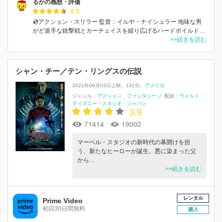
るかの感想・評価
4.5
💿アクション・スリラー 監督：イルヤ・ナイシュラー 地味な男
がど派手な銃撃戦とカーチェイスを繰り広げるハードボイルド…
>>続きを読む
シャン・チー／テン・リングスの伝説
2021年09月03日上映
132分
アメリカ
ジャンル：
アクション
ファンタジー
／
配給：
ウォルト・
ディズニー・スタジオ・ジャパン
3.9
71414
19002
マーベル・スタジオの新時代の幕開けを担
う、新たなヒーローが誕生。悪に染まった父
から…
>>続きを読む
レンタル
Prime Video
初回30日間無料
購入