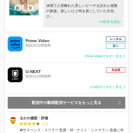
休暇で人里離れた美しいビーチを訪れた複数
の家族。楽しいひと時を過ごしていた矢先、
ひ…
>>続きを読む
レンタル
Prime Video
初回30日間無料
購入
Prime Videoで今すぐ見る
見放題
U-NEXT
初回31日間無料
U-NEXTで今すぐ見る
配信中の動画配信サービスをもっと見る
るかの感想・評価
3.9
💿サスペンス・スリラー 監督：M・ナイト・シャマラン 急速に年