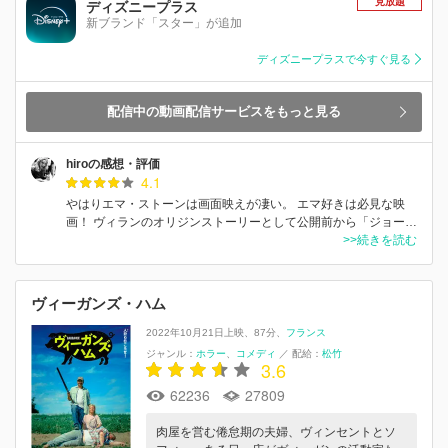
見放題
ディズニープラス
新ブランド「スター」が追加
ディズニープラスで今すぐ見る
配信中の動画配信サービスをもっと見る
hiroの感想・評価
4.1
やはりエマ・ストーンは画面映えが凄い。 エマ好きは必見な映
画！ ヴィランのオリジンストーリーとして公開前から「ジョー…
>>続きを読む
ヴィーガンズ・ハム
2022年10月21日上映
87分
フランス
ジャンル：
ホラー
コメディ
／
配給：
松竹
3.6
62236
27809
肉屋を営む倦怠期の夫婦、ヴィンセントとソ