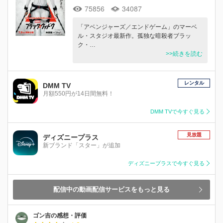
75856
34087
「アベンジャーズ／エンドゲーム」のマーベ
ル・スタジオ最新作。孤独な暗殺者ブラッ
ク・…
>>続きを読む
レンタル
DMM TV
月額550円が14日間無料！
DMM TVで今すぐ見る
見放題
ディズニープラス
新ブランド「スター」が追加
ディズニープラスで今すぐ見る
配信中の動画配信サービスをもっと見る
ゴン吉の感想・評価