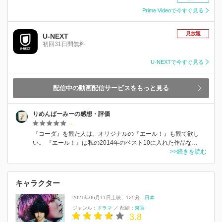
Prime Videoで今すぐ見る
見放題
U-NEXT
初回31日間無料
U-NEXTで今すぐ見る
配信中の動画配信サービスをもっと見る
りめんばーみーの感想・評価
-
『コーダ』を観た人は、オリジナルの『エール！』も観て欲し
い。 『エール！』は私の2014年のベスト10に入れた作品な…
>>続きを読む
キャラクター
2021年06月11日上映
125分
日本
ジャンル：
ドラマ
／
配給：
東宝
3.8