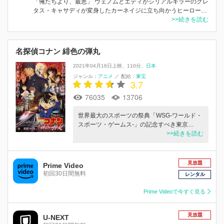
「俺たちより、最悪」 ヴェノムとエディがシリアルキラーのクレ
タス・キャサディが変身したカーネイジに立ち向かうヒーロー…
>>続きを読む
名探偵コナン 緋色の弾丸
2021年04月16日上映
110分
日本
ジャンル：
アニメ
／
配給：
東宝
3.7
76035
13706
世界最大のスポーツの祭典「WSG-ワールド・
スポーツ・ゲームス-」の記念すべき東京…
>>続きを読む
見放題
Prime Video
初回30日間無料
レンタル
Prime Videoで今すぐ見る
見放題
U-NEXT