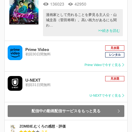
136023
42950
漫画家として売れることを夢見る主人公・山
城圭吾（菅田将暉）。高い画力があるにも関
わ…
>>続きを読む
見放題
Prime Video
初回30日間無料
レンタル
Prime Videoで今すぐ見る
見放題
U-NEXT
初回31日間無料
U-NEXTで今すぐ見る
配信中の動画配信サービスをもっと見る
ZOMBIE.むくろの感想・評価
3.5