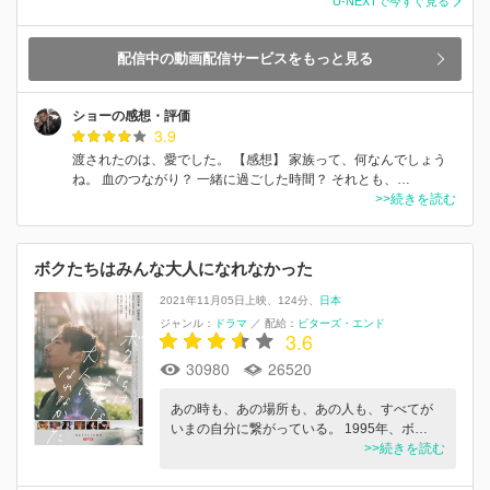
U-NEXTで今すぐ見る
配信中の動画配信サービスをもっと見る
ショーの感想・評価
3.9
渡されたのは、愛でした。 【感想】 家族って、何なんでしょう
ね。 血のつながり？ 一緒に過ごした時間？ それとも、…
>>続きを読む
ボクたちはみんな大人になれなかった
2021年11月05日上映
124分
日本
ジャンル：
ドラマ
／
配給：
ビターズ・エンド
3.6
30980
26520
あの時も、あの場所も、あの人も、すべてが
いまの自分に繋がっている。 1995年、ボ…
>>続きを読む