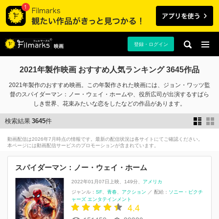
登録・ログイン
映画
2021年製作映画 おすすめ人気ランキング 3645作品
2021年製作のおすすめ映画。この年製作された映画には、ジョン・ワッツ監
督のスパイダーマン：ノー・ウェイ・ホームや、役所広司が出演するすばら
しき世界、花束みたいな恋をしたなどの作品があります。
検索結果
3645
件
動画配信は2026年7月時点の情報です。最新の配信状況は各サイトにてご確認ください。
本ページには動画配信サービスのプロモーションが含まれています。
スパイダーマン：ノー・ウェイ・ホーム
2022年01月07日上映
149分
アメリカ
ジャンル：
SF
青春
アクション
／
配給：
ソニー・ピクチ
ャーズ エンタテインメント
4.4