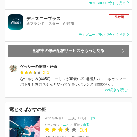
Prime Videoで今すぐ見る
見放題
ディズニープラス
新ブランド「スター」が追加
ディズニープラスで今すぐ見る
配信中の動画配信サービスをもっと見る
ゲッシーの感想・評価
3.5
なつやすみ(44/50) モーリスが可愛い😍 超能力バトルもカンフー
バトルも両方ちゃんとやってて良いバランス 冒頭のバ…
>>続きを読む
竜とそばかすの姫
2021年07月16日上映
121分
日本
ジャンル：
アニメ
／
配給：
東宝
3.4