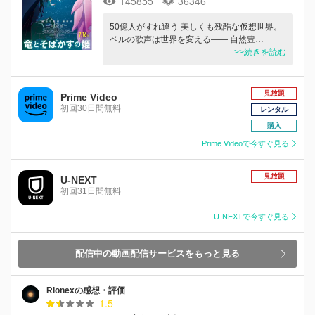
145855
36346
50億人がすれ違う 美しくも残酷な仮想世界。
ベルの歌声は世界を変える—— 自然豊…
>>続きを読む
見放題
Prime Video
初回30日間無料
レンタル
購入
Prime Videoで今すぐ見る
見放題
U-NEXT
初回31日間無料
U-NEXTで今すぐ見る
配信中の動画配信サービスをもっと見る
Rionexの感想・評価
1.5