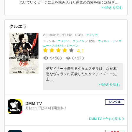
老いていくビーチに足を踏み入れた家族の恐怖を描く謎解き…
>>続きを読む
クルエラ
2021年05月27日上映
134分
アメリカ
ジャンル：
コメディ
クライム
／
配給：
ウォルト・ディズ
ニー・スタジオ・ジャパン
4.1
94568
64973
デザイナーを夢見る少女エステラは、なぜ邪
悪なヴィランに変貌したのか？ディズニー史
上…
>>続きを読む
レンタル
DMM TV
月額550円が14日間無料！
DMM TVで今すぐ見る