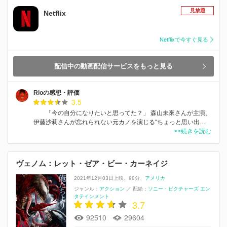
見放題
Netflix
Netflixで今すぐ見る
配信中の動画配信サービスをもっと見る
Rioの感想・評価
3.5
「今の自分になりたいと思ってた？」 森山未來さんが主演、
伊藤沙莉さんが忘れられない元カノを演じる“ちょっと思い出…
>>続きを読む
ヴェノム：レット・ゼア・ビー・カーネイジ
2021年12月03日上映
98分
アメリカ
ジャンル：
アクション
／
配給：
ソニー・ピクチャーズ エン
タテインメント
3.7
92510
29604