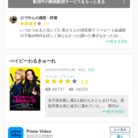
配信中の動画配信サービスをもっと見る
ひでやんの感想・評価
4.0
いつかうれると信じてた 客が２人の演芸場で ツービート結成前
の下積み時代を詳しく知らなかった(調べた事がなかった)か…
>>続きを読む
べイビーわるきゅーれ
2021年07月30日上映
95分
日本
ジャンル：
アクション
3.9
86737
34239
女子高生殺し屋2人組のちさととまひろは、高
校卒業を前に途方に暮れていた…。 明日か…
>>続きを読む
レンタル
Prime Video
初回30日間無料
購入