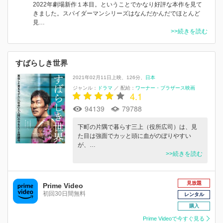
2022年劇場新作１本目。ということでかなり好評な本作を見て
きました。スパイダーマンシリーズはなんだかんだでほとんど
見…
>>続きを読む
すばらしき世界
2021年02月11日上映
126分
日本
ジャンル：
ドラマ
／
配給：
ワーナー・ブラザース映画
4.1
94139
79788
下町の片隅で暮らす三上（役所広司）は、見
た目は強面でカッと頭に血がのぼりやすい
が、…
>>続きを読む
見放題
Prime Video
初回30日間無料
レンタル
購入
Prime Videoで今すぐ見る