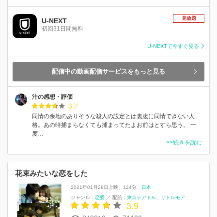
見放題
U-NEXT
初回31日間無料
U-NEXTで今すぐ見る
配信中の動画配信サービスをもっと見る
汁の感想・評価
3.7
同情の余地のありそうな殺人の設定とは裏腹に同情できない人
格。あの時捕まらなくても捕まってたよお前はとすら思う。 一
度…
>>続きを読む
花束みたいな恋をした
2021年01月29日上映
124分
日本
ジャンル：
恋愛
／
配給：
東京テアトル
リトルモア
3.9