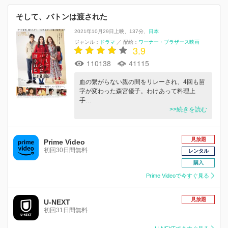
そして、バトンは渡された
2021年10月29日上映
137分
日本
ジャンル：
ドラマ
／
配給：
ワーナー・ブラザース映画
3.9
110138
41115
血の繋がらない親の間をリレーされ、4回も苗
字が変わった森宮優子。わけあって料理上
手…
>>続きを読む
見放題
Prime Video
初回30日間無料
レンタル
購入
Prime Videoで今すぐ見る
見放題
U-NEXT
初回31日間無料