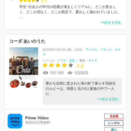
4.3
学生~社会人の年代の恋愛が凄まじくリアルに、どこか羨まし
く、どこか切なく、どこか残念で、愛おしく描かれていました。
…
>>続きを読む
コーダ あいのうた
2022年01月21日上映
112分
アメリカ
フランス
カナ
ダ
ジャンル：
ドラマ
音楽
／
配給：
ギャガ
4.2
161160
102303
豊かな自然に恵まれた海の町で暮らす高校生
のルビーは、両親と兄の4人家族の中で一人
だ…
>>続きを読む
見放題
Prime Video
初回30日間無料
レンタル
購入