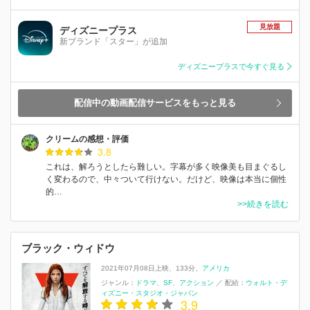
見放題
ディズニープラス
新ブランド「スター」が追加
ディズニープラスで今すぐ見る
配信中の動画配信サービスをもっと見る
クリームの感想・評価
3.8
これは、解ろうとしたら難しい。字幕が多く映像美も目まぐるし
く変わるので、中々ついて行けない。だけど、映像は本当に個性
的…
>>続きを読む
ブラック・ウィドウ
2021年07月08日上映
133分
アメリカ
ジャンル：
ドラマ
SF
アクション
／
配給：
ウォルト・デ
ィズニー・スタジオ・ジャパン
3.9