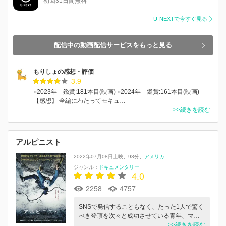
初回31日間無料
U-NEXTで今すぐ見る
配信中の動画配信サービスをもっと見る
もりしょの感想・評価
3.9
○2023年 鑑賞:181本目(映画) ○2024年 鑑賞:161本目(映画)
【感想】 全編にわたってモキュ…
>>続きを読む
アルピニスト
2022年07月08日上映
93分
アメリカ
ジャンル：
ドキュメンタリー
4.0
2258
4757
SNSで発信することもなく、たった1人で驚く
べき登頂を次々と成功させている青年、マ…
>>続きを読む