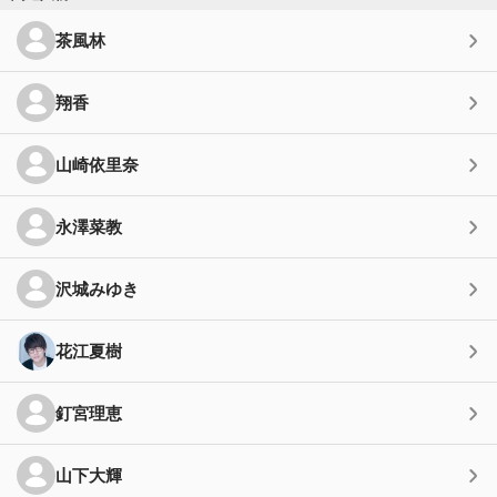
茶風林
翔香
山崎依里奈
永澤菜教
沢城みゆき
花江夏樹
釘宮理恵
山下大輝