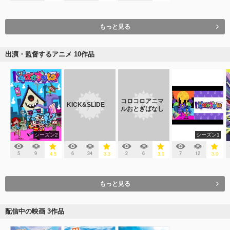
もっと見る
出演・監督するアニメ 10作品
コロコロアニマ
KICK&SLIDE
ルおとぎばなし
シーズン2
シーズン1
5
9
6
34
2
6
7
12
4.5
3.3
3.0
3.0
もっと見る
配信中の映画 3作品