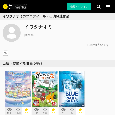
登録・ログイン
イワタナオミのプロフィール・出演関連作品
イワタナオミ
静岡県
Fanが
4
人います。
出演・監督する映画 3作品
1943
1070
444
448
11
37
3.8
3.0
3.0