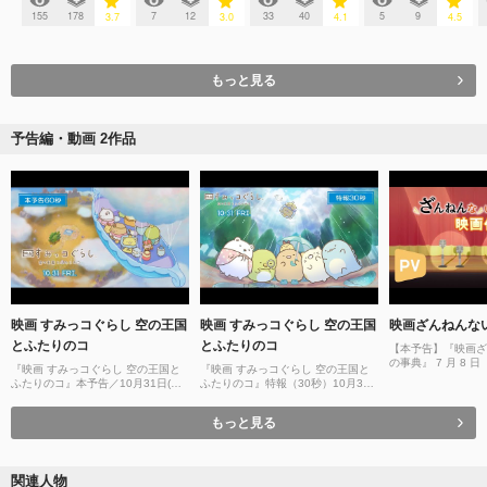
155
178
7
12
33
40
5
9
3.7
3.0
4.1
4.5
もっと見る
予告編・動画 2作品
映画 すみっコぐらし 空の王国
映画 すみっコぐらし 空の王国
映画ざんねんな
とふたりのコ
とふたりのコ
【本予告】『映画ざ
の事典』 7 ⽉ 8 
『映画 すみっコぐらし 空の王国と
『映画 すみっコぐらし 空の王国と
ドショー！【60秒
ふたりのコ』本予告／10月31日(金)
ふたりのコ』特報（30秒）10月31
全国ロードショー！
日(金)全国ロードショー！
もっと見る
関連人物