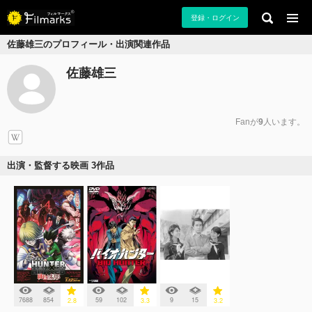
登録・ログイン
佐藤雄三のプロフィール・出演関連作品
佐藤雄三
Fanが
9
人います。
出演・監督する映画 3作品
7688
854
59
102
9
15
2.8
3.3
3.2