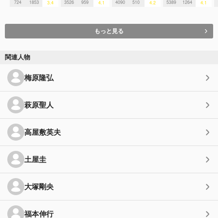
724
1853
3526
959
4090
510
5389
1264
3.4
4.1
4.2
4.1
もっと見る
関連人物
梅原隆弘
萩原聖人
高屋敷英夫
土屋圭
大塚剛央
福本伸行