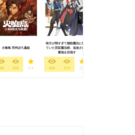
シーズン
味方が弱すぎて補助魔法に徹し
火喰鳥 羽州ぼろ鳶組
ていた宮廷魔法師、追放されて
野生のラスボスが現れた
最強を目指す
46
432
2.4
454
312
2.9
446
329
3.