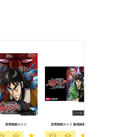
シーズン1
シーズン2
シーズン
逆境無頼カイジ
逆境無頼カイジ 破戒録篇
刃牙道