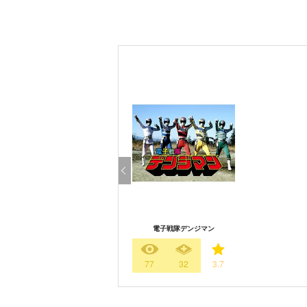
電子戦隊デンジマン
77
32
3.7