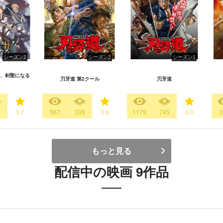
シーズン2
シーズン2
シーズン1
、剣聖になる
刃牙道 第2クール
刃牙道
6
3.7
567
338
3.9
1179
745
4.0
2
もっと見る
配信中の映画 9作品