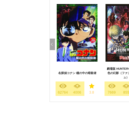
劇場版 HUNTER
名探偵コナン 瞳の中の暗殺者
色の幻影（ファ
ュ）
62764
4006
3.8
7669
85