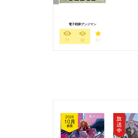
電子戦隊デンジマン
77
32
3.7
2026
10
月
放送