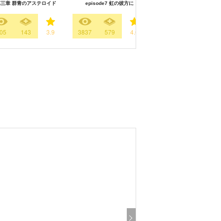
三章 群青のアステロイド
episode7 虹の彼方に
episode6 宇宙と地球と
05
143
3.9
3837
579
4.0
2838
283
3.