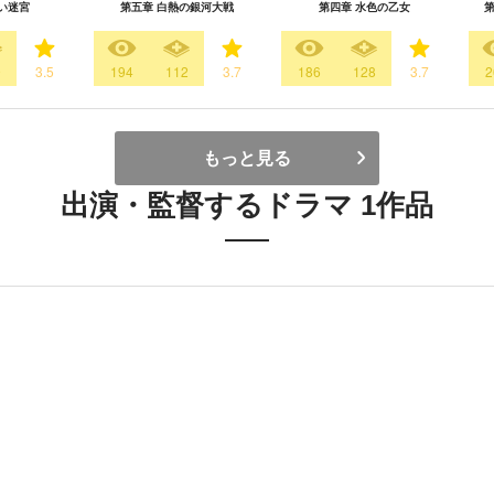
い迷宮
第五章 白熱の銀河大戦
第四章 水色の乙女
第
9
3.5
194
112
3.7
186
128
3.7
2
もっと見る
出演・監督するドラマ 1作品