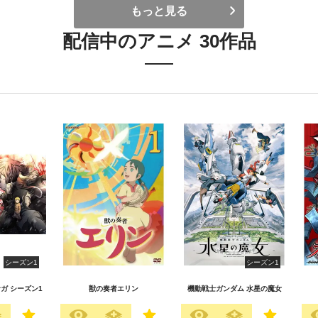
もっと見る
配信中のアニメ 30作品
シーズン1
シーズン1
ガ シーズン1
獣の奏者エリン
機動戦士ガンダム 水星の魔女