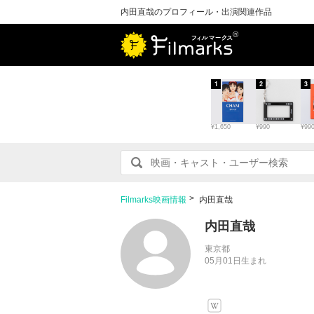
内田直哉のプロフィール・出演関連作品
1
2
3
¥1,650
¥990
¥99
Filmarks映画情報
内田直哉
内田直哉
東京都
05月01日生まれ