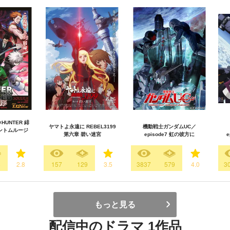
×HUNTER 緋
ヤマトよ永遠に REBEL3199
機動戦士ガンダムUC／
ントムルージ
第六章 碧い迷宮
episode7 虹の彼方に
5
2.8
157
129
3.5
3837
579
4.0
3
もっと見る
配信中のドラマ 1作品