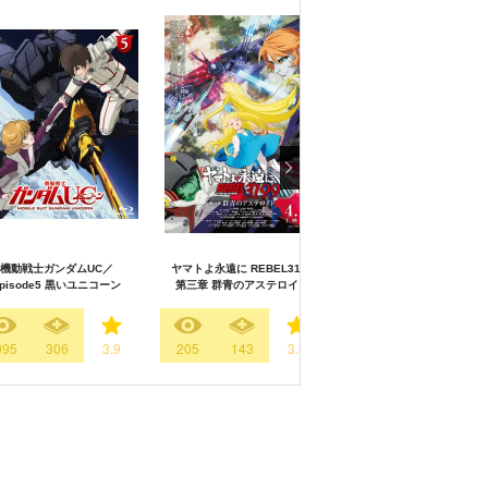
機動戦士ガンダムUC／
ヤマトよ永遠に REBEL3199
ヤマトよ永遠に REBEL31
episode5 黒いユニコーン
第三章 群青のアステロイド
第四章 水色の乙女
095
306
3.9
205
143
3.9
186
128
3.