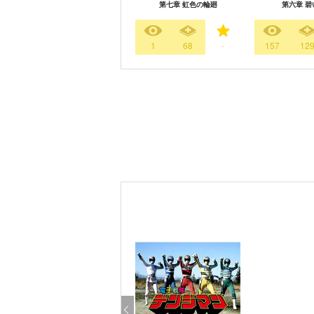
第七章 虹色の輪廻
第六章 碧
1
68
-
157
12