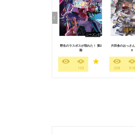
シーズン2
野生のラスボスが現れた！ 第2
片田舎のおっさん
期
II
-
103
-
208
91