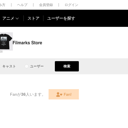
しみ方
ヘルプ
会員登録
ログイン
アニメ
ストア
ユーザーを探す
00
キャスト
ユーザー
検索
Fanが
36
人います。