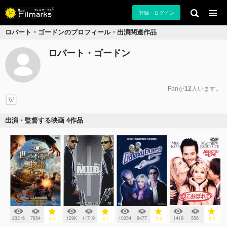
登録・ログイン
ロバート・ゴードンのプロフィール・出演関連作品
ロバート・ゴードン
Fanが
12
人います。
出演・監督する映画 4作品
23316
7854
129K
11719
10354
8477
1419
556
3.5
3.7
3.9
3.3