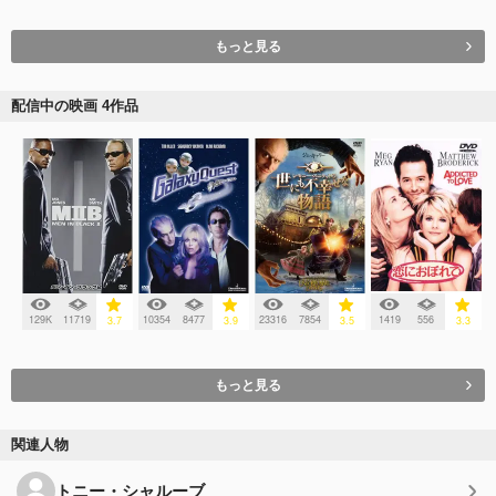
もっと見る
配信中の映画 4作品
129K
11719
10354
8477
23316
7854
1419
556
3.7
3.9
3.5
3.3
もっと見る
関連人物
トニー・シャルーブ