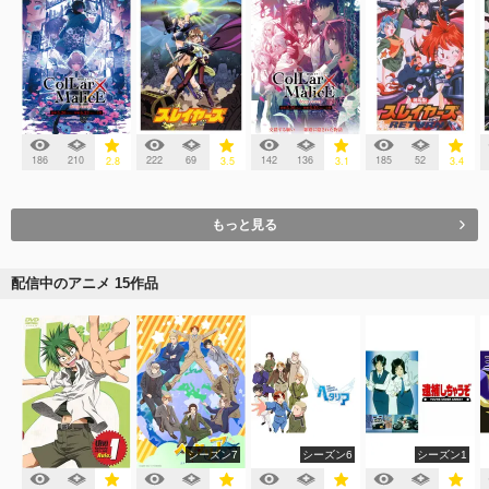
186
210
222
69
142
136
185
52
2.8
3.5
3.1
3.4
もっと見る
配信中のアニメ 15作品
シーズン7
シーズン6
シーズン1