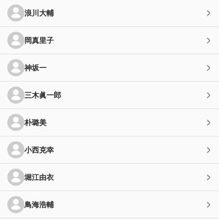
浪川大輔
岡真里子
神坂一
三木眞一郎
朴璐美
小西克幸
堀江由衣
鳥海浩輔