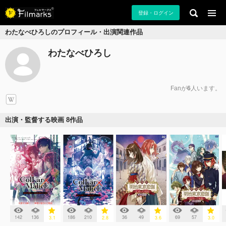
登録・ログイン
わたなべひろしのプロフィール・出演関連作品
わたなべひろし
Fanが
6
人います。
出演・監督する映画 8作品
142
136
186
210
36
49
69
57
3.1
2.8
3.6
3.0