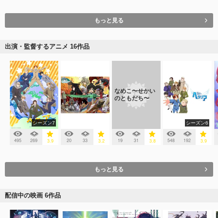
もっと見る
出演・監督するアニメ 16作品
なめこ〜せかい
のともだち〜
シーズン7
シーズン6
495
269
20
33
19
31
548
192
3.9
3.2
3.8
3.9
もっと見る
配信中の映画 6作品