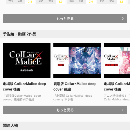
733
482
495
269
548
192
236
306
3.8
3.9
3.9
3.8
もっと見る
予告編・動画 2作品
劇場版 Collar×Malice deep
劇場版 Collar×Malice deep
劇場版 Collar×Ma
cover 後編
cover 後編
cover 後編
「劇場版Collar×Malice -deep
『劇場版 Collar×Malice -deep
アニメ映像解禁！
cover-」後編特別予告編
cover-』本予告
Collar×Malice -d
ー予告
もっと見る
関連人物