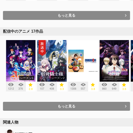
もっと見る
配信中のアニメ 17作品
シーズン1
シーズン2
1212
376
107
408
1306
557
860
649
2.8
3.3
3.8
3.6
もっと見る
関連人物