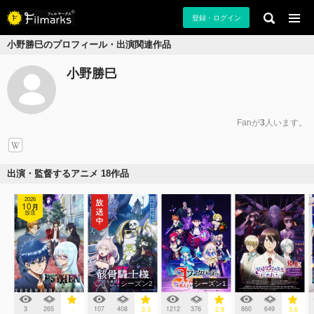
登録・ログイン
小野勝巳のプロフィール・出演関連作品
小野勝巳
Fanが
3
人います。
出演・監督するアニメ 18作品
2026
10
月
放送
シーズン2
シーズン1
3
265
107
408
1212
376
860
649
-
3.3
2.8
3.6