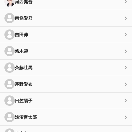
河西健吾
南條愛乃
吉田伸
悠木碧
斉藤壮馬
茅野愛衣
日笠陽子
浅沼晋太郎