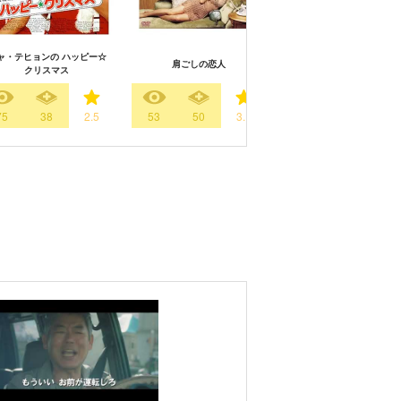
ャ・テヒョンの ハッピー☆
肩ごしの恋人
クリスマス
75
38
2.5
53
50
3.1