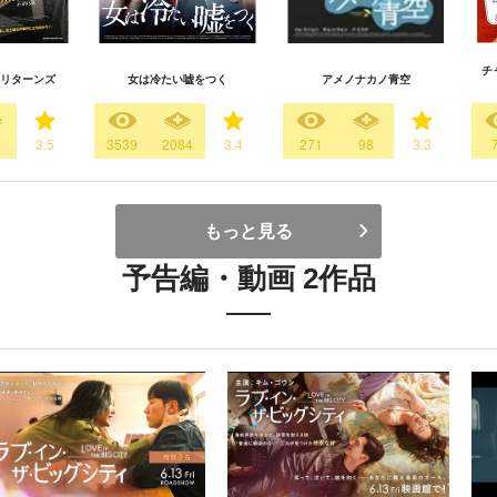
チ
リターンズ
女は冷たい嘘をつく
アメノナカノ青空
3
3.5
3539
2084
3.4
271
98
3.3
もっと見る
予告編・動画 2作品