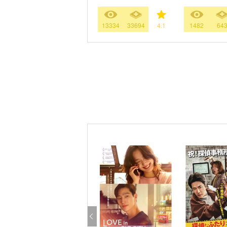
13334
33694
4.1
1482
64