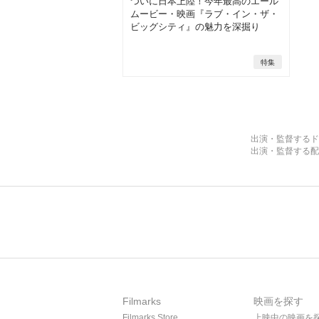
ついに日本上陸！今年最高のエール
ムービー・映画『ラブ・イン・ザ・
ビッグシティ』の魅力を深掘り
特集
出演・監督するド
出演・監督する配
Filmarks
映画を探す
Filmarks Store
上映中の映画を