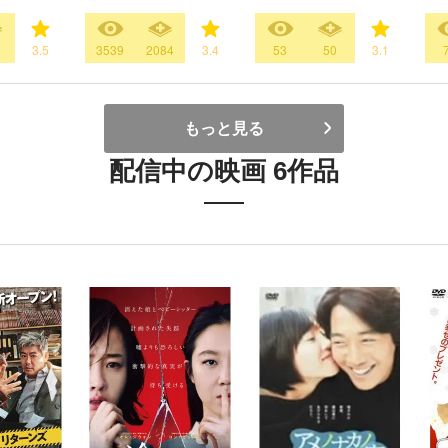
3
3.5
3539
2084
3.4
53
50
3.1
もっと見る
配信中の映画 6作品