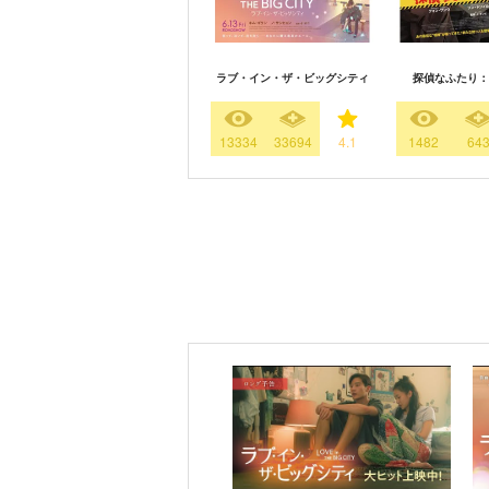
ラブ・イン・ザ・ビッグシティ
探偵なふたり：
13334
33694
4.1
1482
64