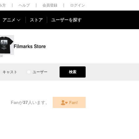
しみ方
ヘルプ
会員登録
ログイン
アニメ
ストア
ユーザーを探す
00
キャスト
ユーザー
検索
Fanが
37
人います。