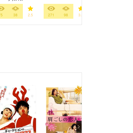
75
38
2.5
271
98
3.3