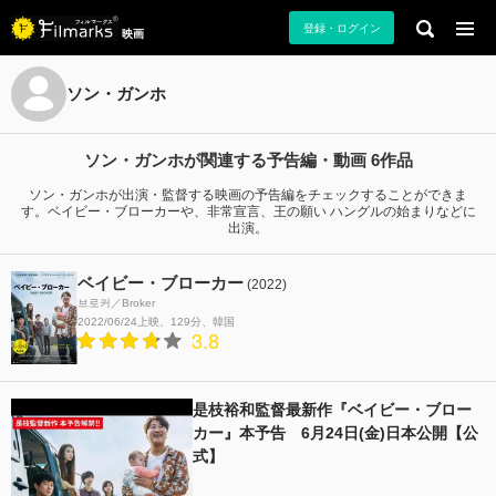
登録・ログイン
映画
ソン・ガンホ
ソン・ガンホが関連する予告編・動画 6作品
ソン・ガンホが出演・監督する映画の予告編をチェックすることができま
す。ベイビー・ブローカーや、非常宣言、王の願い ハングルの始まりなどに
出演。
ベイビー・ブローカー
(2022)
브로커／Broker
2022/06/24上映
129分
韓国
3.8
是枝裕和監督最新作『ベイビー・ブロー
カー』本予告 6月24日(金)日本公開【公
式】