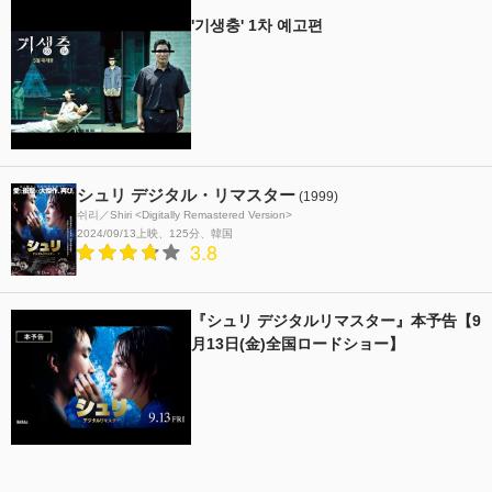
'기생충' 1차 예고편
シュリ デジタル・リマスター
(1999)
쉬리／Shiri <Digitally Remastered Version>
2024/09/13上映
125分
韓国
3.8
『シュリ デジタルリマスター』本予告【9
月13日(金)全国ロードショー】