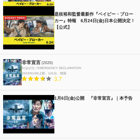
是枝裕和監督最新作『ベイビー・ブロー
カー』特報 6月24日(金)日本公開決定！
【公式】
非常宣言
(2020)
비상선언／EMERGENCY DECLARATION
2023/01/06上映
141分
韓国
3.7
1月6日(金)公開 『非常宣言』｜本予告