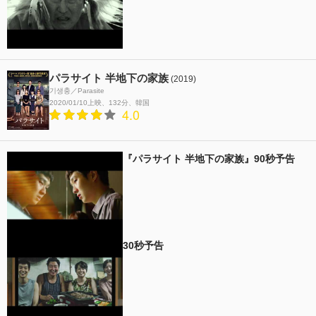
パラサイト 半地下の家族
(2019)
기생충／Parasite
2020/01/10上映
132分
韓国
4.0
『パラサイト 半地下の家族』90秒予告
30秒予告