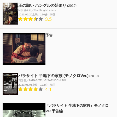
王の願い ハングルの始まり
(2019)
나랏말싸미／The King's Letters
2021/06/25上映
110分
韓国
3.5
予告
パラサイト 半地下の家族 (モノクロVer.)
(2019)
기생충／PARASITE／GISAENGCHUNG
2020/06/05上映
132分
韓国
4.1
『パラサイト 半地下の家族』モノクロ
Ver.予告編