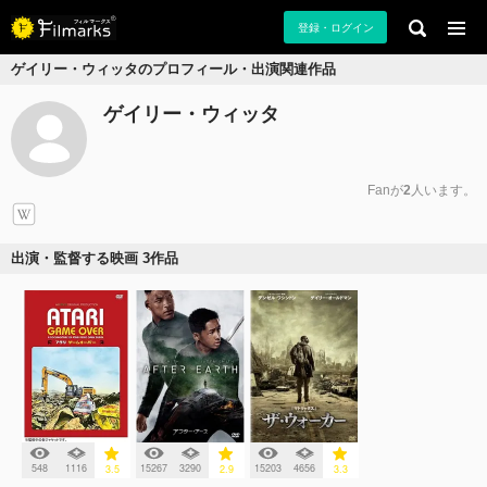
登録・ログイン
ゲイリー・ウィッタのプロフィール・出演関連作品
ゲイリー・ウィッタ
Fanが
2
人います。
出演・監督する映画 3作品
548
1116
15267
3290
15203
4656
3.5
2.9
3.3