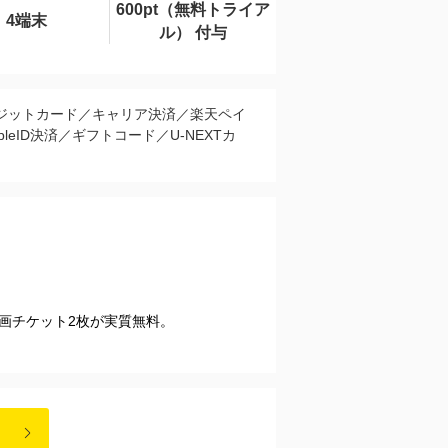
600pt（無料トライア
4端末
ル） 付与
ジットカード／キャリア決済／楽天ペイ
pleID決済／ギフトコード／U-NEXTカ
映画チケット2枚が実質無料。