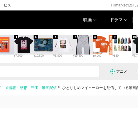
ービス
Filmarksの楽
映画
ドラマ
4
5
6
7
8
9
10
0
¥7,700
¥19,800
¥8,800
¥15,400
¥9,900
¥880
¥7,7
アニメ
アニメ情報・感想・評価・動画配信
ひとりじめマイヒーローを配信している動画