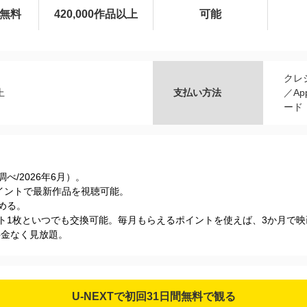
間無料
420,000作品以上
可能
クレ
上
支払い方法
／Ap
ード
s調べ/2026年6⽉）。
Tポイントで最新作品を視聴可能。
める。
ケット1枚といつでも交換可能。毎月もらえるポイントを使えば、3か月で
加料金なく見放題。
U-NEXTで初回31日間無料で観る