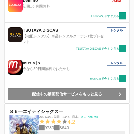
Lemino
見放題
初回1ヶ月間無料
Leminoで今すぐ見る
TSUTAYA DISCAS
レンタル
【宅配レンタル】単品レンタルクーポン1枚プレゼ
ント
TSUTAYA DISCASで今すぐ見る
music.jp
レンタル
今なら30日間無料でおためし
music.jpで今すぐ見る
配信中の動画配信サービスをもっと見る
８６―エイティシックス―
2021/4/10公開
、
24分
、
日本
、
A-1 Pictures
4.2
9733
8640