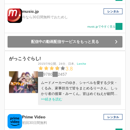
music.jp
レンタル
今なら30日間無料でおためし
music.jpで今すぐ見る
配信中の動画配信サービスをもっと見る
がっこうぐらし!
2015/7/9公開
、
24分
、
日本
、
Lerche
3.8
9780
2457
ムードメーカーのゆき、シャベルを愛する少女・
くるみ、家事担当で皆をまとめるりーさん、しっ
かり者の後輩・みーくん。皆はめぐねえが顧問を
務める学園生活部のメンバーで、学校で寝泊まり
>>続きを読む
している。一見ほのぼのした彼女たちの幸せな日
常はしかし…!?
Prime Video
レンタル
初回30日間無料