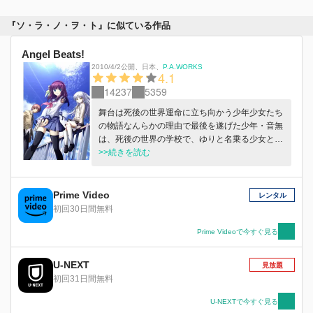
『ソ・ラ・ノ・ヲ・ト』に似ている作品
Angel Beats!
2010/4/2公開
、
日本
、
P.A.WORKS
4.1
14237
5359
舞台は死後の世界運命に立ち向かう少年少女たち
の物語なんらかの理由で最後を遂げた少年・音無
は、死後の世界の学校で、ゆりと名乗る少女と出
会う。彼女は神に反逆する「死んだ世界戦線」の
>>続きを読む
リーダーで、天使と日夜激戦を繰り広げていた。
そして、立ちはだかるは神の使い・天使。それ
は、可憐なひとりの少女だった。生前の記憶が無
Prime Video
レンタル
く、この死後の世界で何が起きているのかも分か
初回30日間無料
らず戸惑う音無。彼は、ゆりたちと共に戦う道を
選ぶことにしたのだが…。
Prime Videoで今すぐ見る
U-NEXT
見放題
初回31日間無料
U-NEXTで今すぐ見る