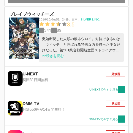
ブレイブウィッチーズ
2016/10/6公開
、
24分
、
日本
、
SILVER LINK.
3.5
341
89
突如出現した人類の敵ネウロイ。対抗できるのは
「ウィッチ」と呼ばれる特殊な力を持った少女だ
けだった。第501統合戦闘航空団ストライクウィ
ッチーズの活躍で戦線が変化、反抗作戦が計画さ
>>続きを読む
れ第502統合戦闘航空団ブレイブウィッチーズに
も出撃命令が下される。
U-NEXT
見放題
初回31日間無料
U-NEXTで今すぐ見る
DMM TV
見放題
月額550円が14日間無料！
DMM TVで今すぐ見る