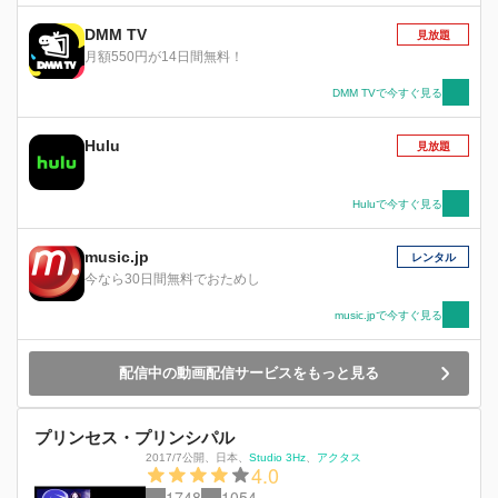
DMM TV
見放題
月額550円が14日間無料！
DMM TVで今すぐ見る
Hulu
見放題
Huluで今すぐ見る
music.jp
レンタル
今なら30日間無料でおためし
music.jpで今すぐ見る
配信中の動画配信サービスをもっと見る
プリンセス・プリンシパル
2017/7公開
、
日本
、
Studio 3Hz
アクタス
4.0
1748
1054