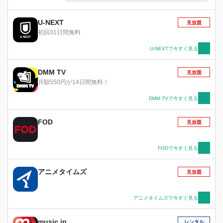
目を果たしていく須美。 そして物語は鷲尾須美
から結城友奈へ。 平和な日常を送る讃州中学勇
者部に起きた事件とは。
U-NEXT
見放題
初回31日間無料
U-NEXTで今すぐ見る
DMM TV
見放題
月額550円が14日間無料！
DMM TVで今すぐ見る
FOD
見放題
FODで今すぐ見る
アニメタイムズ
見放題
アニメタイムズで今すぐ見る
music.jp
レンタル