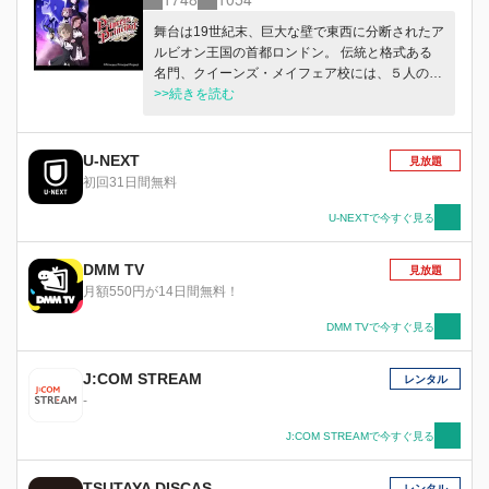
舞台は19世紀末、巨大な壁で東西に分断されたア
ルビオン王国の首都ロンドン。 伝統と格式ある
名門、クイーンズ・メイフェア校には、５人の少
女たちが在籍していた。 彼女たちは女子高校生
>>続きを読む
を隠れ蓑に、スパイ活動を展開。 変装、諜報、
潜入、カーチェイス……。 少女たちはそれぞれ
の能力を活かし、影の世界を飛び回る。 「私た
U-NEXT
見放題
ちは何？」 「スパイ。嘘をつく生き物だ」
初回31日間無料
U-NEXTで今すぐ見る
DMM TV
見放題
月額550円が14日間無料！
DMM TVで今すぐ見る
J:COM STREAM
レンタル
-
J:COM STREAMで今すぐ見る
TSUTAYA DISCAS
レンタル