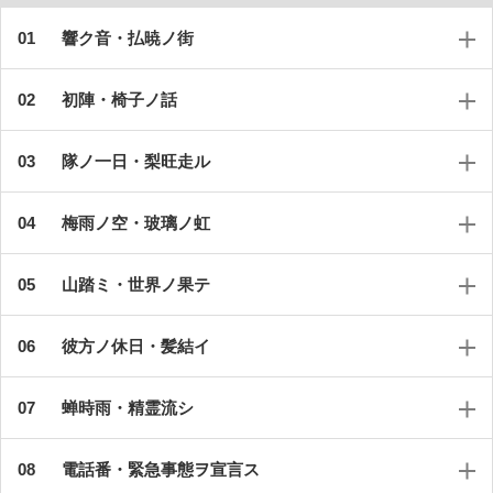
響ク音・払暁ノ街
初陣・椅子ノ話
隊ノ一日・梨旺走ル
梅雨ノ空・玻璃ノ虹
山踏ミ・世界ノ果テ
彼方ノ休日・髪結イ
蝉時雨・精霊流シ
電話番・緊急事態ヲ宣言ス