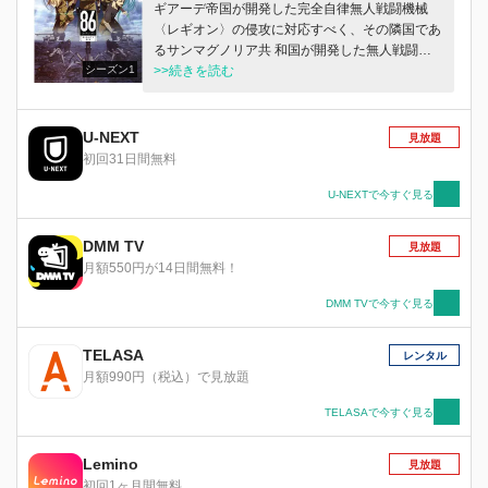
ギアーデ帝国が開発した完全自律無人戦闘機械
〈レギオン〉の侵攻に対応すべく、その隣国であ
るサンマグノリア共 和国が開発した無人戦闘機
シーズン1
械〈ジャガーノート〉。だが、無人機とは名ばか
>>続きを読む
りであり、そこには“人”として認められてい ない
者たち――エイティシックス――が搭乗し、道具
のように扱われていたのである。 エイティシッ
U-NEXT
見放題
クスで編成された部隊〈スピアヘッド〉の隊長で
初回31日間無料
ある少年・シンは、ただ死を待つような絶望的な
戦場 の中で、ある目的のために戦いを続けてい
U-NEXTで今すぐ見る
た。そこに新たな指揮管制官〈ハンドラー〉とし
て、共和国軍人のエリート・ レーナが着任す
DMM TV
見放題
る。彼女はエイティシックスたちの犠牲の元に成
月額550円が14日間無料！
り立つ共和国の体制を嫌悪しており、“人型の
豚”とし て蔑まれていた彼らに人間として接しよ
DMM TVで今すぐ見る
うとしていた。 死と隣り合わせに最前線に立ち
続けるエイティシックスの少年と、将来を嘱望さ
TELASA
レンタル
れるエリートの才女。決して交わる ことがなか
月額990円（税込）で見放題
ったはずのふたりが、激しい戦いの中で未来を見
る――。
TELASAで今すぐ見る
Lemino
見放題
初回1ヶ月間無料