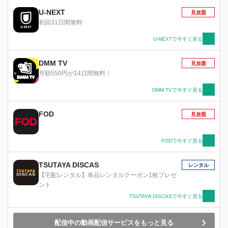
星に偽装し、はるか遠い異星より地球に接近して
きた地球外ネットナビ。その目的は宇宙を探査
U-NEXT
見放題
し、危険な惑星を見つけ抹殺することだ。リーガ
初回31日間無料
ルの起こした事件を観測したデューオは、地球と
いう惑星に対し「抹殺」という審判を下した。
U-NEXTで今すぐ見る
現実世界の世界各地に多数のウイルスが実体化・
巨大化し、街を破壊しはじめる。熱斗とロックマ
DMM TV
見放題
ン、炎山とブルースはクロスフュージョンし、地
月額550円が14日間無料！
球を襲う異変に立ち向かおうとするが、その時、
熱斗たちはデューオ、そしてデューオに仕えるナ
DMM TVで今すぐ見る
ビ、スラーと邂逅する。デューオは、人間とナビ
の融合、クロスフュージョンに興味を持ち、地球
FOD
見放題
の未来を見届けたいと考えた。 デューオは地球
抹殺の前に人類に試練を与える、と言う。 デュ
ーオの試練とは一体何なのか。スラーが人々へ与
FODで今すぐ見る
える悪の芽、アステロイドとは何者なのか。熱斗
たちの、地球と、サイバーワールドを救うための
TSUTAYA DISCAS
戦いは始まったばかりである。
レンタル
【宅配レンタル】単品レンタルクーポン1枚プレゼ
ント
TSUTAYA DISCASで今すぐ見る
配信中の動画配信サービスをもっと見る