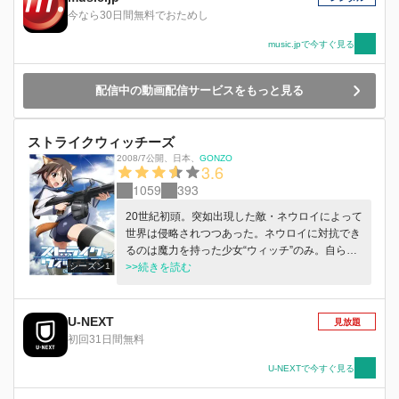
今なら30日間無料でおためし
music.jpで今すぐ見る
配信中の動画配信サービスをもっと見る
ストライクウィッチーズ
2008/7公開
、
日本
、
GONZO
3.6
1059
393
20世紀初頭。突如出現した敵・ネウロイによって
世界は侵略されつつあった。ネウロイに対抗でき
るのは魔力を持った少女“ウィッチ”のみ。自らの
シーズン1
身体に兵器をまとい、空を駆ける戦闘航空団“ス
>>続きを読む
トライクウィッチーズ”として少女たちは過酷な
戦いに挑んでいく。
U-NEXT
見放題
初回31日間無料
U-NEXTで今すぐ見る