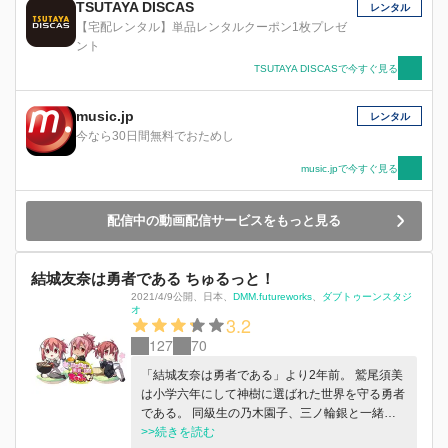
TSUTAYA DISCAS
レンタル
【宅配レンタル】単品レンタルクーポン1枚プレゼ
ント
TSUTAYA DISCASで今すぐ見る
music.jp
レンタル
今なら30日間無料でおためし
music.jpで今すぐ見る
配信中の動画配信サービスをもっと見る
結城友奈は勇者である ちゅるっと！
2021/4/9公開
、
日本
、
DMM.futureworks
ダブトゥーンスタジ
オ
3.2
127
70
「結城友奈は勇者である」より2年前。 鷲尾須美
は小学六年にして神樹に選ばれた世界を守る勇者
である。 同級生の乃木園子、三ノ輪銀と一緒
に、かけがえのない日常を大切にしながら、お役
>>続きを読む