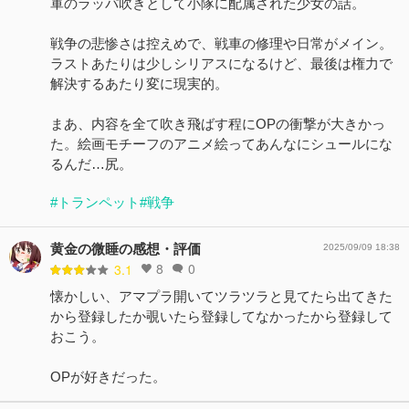
軍のラッパ吹きとして小隊に配属された少女の話。
戦争の悲惨さは控えめで、戦車の修理や日常がメイン。
ラストあたりは少しシリアスになるけど、最後は権力で
解決するあたり変に現実的。
まあ、内容を全て吹き飛ばす程にOPの衝撃が大きかっ
た。絵画モチーフのアニメ絵ってあんなにシュールにな
るんだ…尻。
#トランペット
#戦争
黄金の微睡の感想・評価
2025/09/09 18:38
8
0
3.1
懐かしい、アマプラ開いてツラツラと見てたら出てきた
から登録したか覗いたら登録してなかったから登録して
おこう。
OPが好きだった。