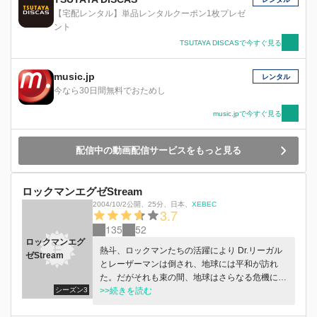
【宅配レンタル】単品レンタルクーポン1枚プレゼ
ント
TSUTAYA DISCASで今すぐ見る
music.jp
レンタル
今なら30日間無料でおためし
music.jpで今すぐ見る
配信中の動画配信サービスをもっと見る
ロックマンエグゼStream
2004/10/2公開
、
25分
、
日本
、
XEBEC
3.7
135
52
ロックマンエグ
熱斗、ロックマンたちの活躍により Dr.リーガル
ゼStream
とレーザーマンは倒され、地球には平和が訪れ
た。だがそれも束の間、地球はさらなる危機に直
シーズン3
面していた。リーガルの背後にいた「デューオ」
>>続きを読む
という未知なる存在である。 デューオとは、彗