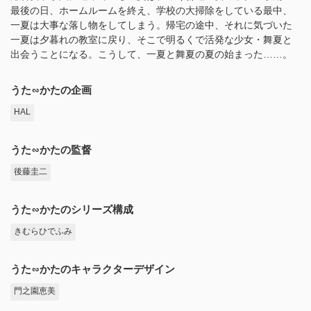
最後の日、ホームルームを終え、学校の大掃除をしている最中、
一夏は大事な落し物をしてしまう。帰宅の途中、それに気づいた
一夏は夕暮れの教室に戻り、そこで明るくで活発な少女・舞夏と
出会うことになる。こうして、一夏と舞夏の夏の始まった……。
うた∽かたの企画
HAL
うた∽かたの監督
後藤圭二
うた∽かたのシリーズ構成
きむらひでふみ
うた∽かたのキャラクターデザイン
門之園恵美