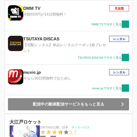
シがポポの前に現れ、ポポの仲間になり、二人は
DMM TV
見放題
共に旅立つことに...。
月額550円が14日間無料！
DMM TVで今すぐ見る
TSUTAYA DISCAS
レンタル
【宅配レンタル】単品レンタルクーポン1枚プレゼ
ント
TSUTAYA DISCASで今すぐ見る
music.jp
レンタル
今なら30日間無料でおためし
music.jpで今すぐ見る
配信中の動画配信サービスをもっと見る
大江戸ロケット
2007/4/3公開
、
日本
、
マッドハウス
3.7