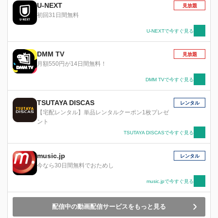
実技Ⅱの追試で呼び出してしまったのは なんと
U-NEXT
見放題
「魔力値十万以上 神格値五千。属性不明」とい
初回31日間無料
うケモノ耳美少女！しかも〈学園〉の指示により
彼女との同居を命じられてしまった！！ そのう
U-NEXTで今すぐ見る
え拓人に恋する従姉の鈴穂も押しかけてくるわ
魔法機杖の化身のファルチェまで加わるわで拓人
DMM TV
見放題
の周りはこれでもかの確立変動ハーレム状態に突
月額550円が14日間無料！
入！？さらには業深いオタク趣味を凶悪なスキル
で加速させる先輩・榮太郎や 犬耳メイドのエー
DMM TVで今すぐ見る
ネウス 虎耳巫女のミヤビに魔性のボンテージ美
女シンクラヴィアも入り混じり 拓人の日常は神
TSUTAYA DISCAS
レンタル
界 魔界をも巻き込んだ一大騒動へと発展してい
【宅配レンタル】単品レンタルクーポン1枚プレゼ
く――。果たして彼の運命や如何に？？？
ント
TSUTAYA DISCASで今すぐ見る
music.jp
レンタル
今なら30日間無料でおためし
music.jpで今すぐ見る
配信中の動画配信サービスをもっと見る