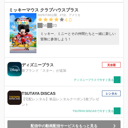
ミッキーマウス クラブハウスプラス
2025/7/30公開
、
27分
、
アメリカ
4.0
56
23
ミッキー、ミニーとその仲間たちと一緒に新しい
冒険に参加しよう！
ディズニープラス
見放題
新ブランド「スター」が追加
ディズニープラスで今すぐ見る
TSUTAYA DISCAS
レンタル
【宅配レンタル】単品レンタルクーポン1枚プレゼ
ント
TSUTAYA DISCASで今すぐ見る
配信中の動画配信サービスをもっと見る