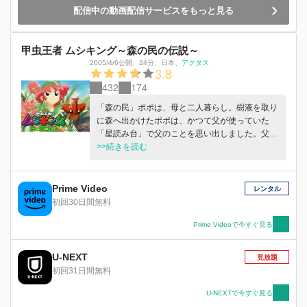
配信中の動画配信サービスをもっと見る
甲虫王者 ムシキング～森の民の伝説～
2005/4/6公開
、
24分
、
日本
、
アクタス
3.8
432
174
「森の民」ポポは、母と二人暮らし。樹液を取り
に森へ出かけたポポは、かつて父が使っていた
「星読み台」で父のことを思い出しました。父は
ポポが幼い頃、理由も告げず旅立ってしまったの
>>続きを読む
です。思い出に浸るポポの目に森の一点が歪んで
見えました。そこは「遺跡」と呼ばれる禁断の場
所。ポポが近づくと「遺跡」が輝き始め、父から
Prime Video
レンタル
渡された「守護者の証」も光を放ちます。怖くな
初回30日間無料
ってその場を逃げ出したポポが家に着くと、母は
植物のような姿に変わり果て、ポポも父と同じく
Prime Videoで今すぐ見る
「森の守護者」であることを告げると動かなくな
ってしまいました。ポポは母を治せるのは父だけ
U-NEXT
見放題
と思い、家を出発。しかし突然、謎の巨大甲虫に
初回31日間無料
襲われます。が、一匹の謎のカブトムシがコーカ
サスを撃退し、飛び去って行きました。そのカブ
U-NEXTで今すぐ見る
トムシと入れ替わるように、喋る小さなカブトム