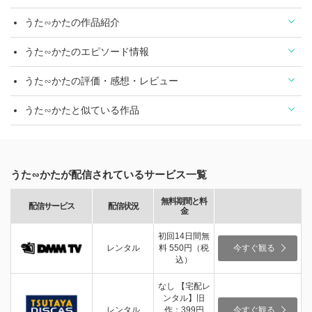
うた∽かたの作品紹介
うた∽かたのエピソード情報
うた∽かたの評価・感想・レビュー
うた∽かたと似ている作品
うた∽かたが配信されているサービス一覧
無料期間と料
配信サービス
配信状況
金
初回14日間無
レンタル
料 550円（税
今すぐ観る
込）
なし 【宅配レ
ンタル】旧
レンタル
作：399円
今すぐ観る