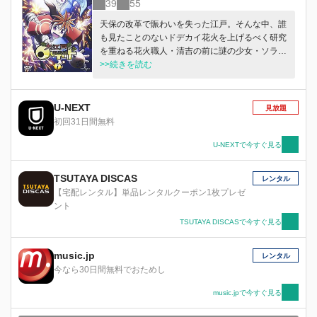
39
55
天保の改革で賑わいを失った江戸。そんな中、誰
も見たことのないドデカイ花火を上げるべく研究
を重ねる花火職人・清吉の前に謎の少女・ソラが
現れ、「月まで届く花火を作ってほしい」と頼ん
>>続きを読む
できた。その言葉に清吉は一世一代の大仕事を決
意する！
U-NEXT
見放題
初回31日間無料
U-NEXTで今すぐ見る
TSUTAYA DISCAS
レンタル
【宅配レンタル】単品レンタルクーポン1枚プレゼ
ント
TSUTAYA DISCASで今すぐ見る
music.jp
レンタル
今なら30日間無料でおためし
music.jpで今すぐ見る