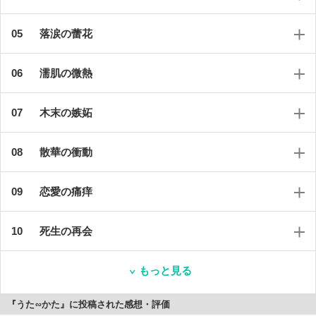
落涙の蕾花
濡肌の微熱
木末の嫉妬
散華の衝動
恋愛の痛痒
死生の再会
もっと見る
『うた∽かた』に投稿された感想・評価