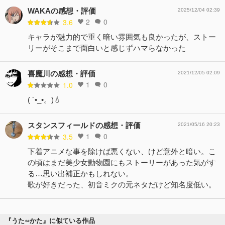
WAKAの感想・評価
2025/12/04 02:39
2
0
3.6
キャラが魅力的で重く暗い雰囲気も良かったが、ストー
リーがそこまで面白いと感じずハマらなかった
喜魔川の感想・評価
2021/12/05 02:09
1
0
1.0
( ´•_•。)💧
スタンスフィールドの感想・評価
2021/05/16 20:23
1
0
3.5
下着アニメな事を除けば悪くない、けど意外と暗い。こ
の頃はまだ美少女動物園にもストーリーがあった気がす
る…思い出補正かもしれない。
歌が好きだった、初音ミクの元ネタだけど知名度低い。
『うた∽かた』に似ている作品