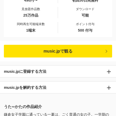
490円〜
初回30日間無料
見放題作品数
ダウンロード
25万作品
可能
同時再生可能端末数
ポイント付与
1端末
500 付与
music.jpで観る
music.jpに登録する方法
music.jpを解約する方法
うた∽かたの作品紹介
鎌倉女子学園に通っている一夏は、ごく普通の女の子。一学期の