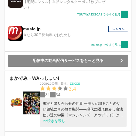
【宅配レンタル】単品レンタルクーポン1枚プレゼ
ント
TSUTAYA DISCASで今すぐ見る
music.jp
レンタル
今なら30日間無料でおためし
music.jpで今すぐ見る
配信中の動画配信サービスをもっと見る
まかでみ・WAっしょい!
2008/10公開
、
日本
、
ZEXCS
3.4
31
34
現実と隣り合わせの世界 一般人が識ることのな
い領域にその教育機関――現代に隠れ住みし魔法
使い達の学園〈マジシャンズ・アカデミイ〉は存
在していた。 「平凡」を絵に描いたような男子
>>続きを読む
学生の羽瀬川拓人は 密かに〈学園〉に通うれっ
きとした魔法使い候補生の一人。その拓人が召喚