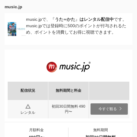
music.jp
music.jpで、『
うた∽かた
』
はレンタル配信中
です。
music.jpでは登録時に500のポイントが付与されるた
め、ポイントを消費してお得に視聴できます。
配信状況
無料期間と料金
初回30日間無料 490
今すぐ観る
円〜
レンタル
月額料金
無料期間