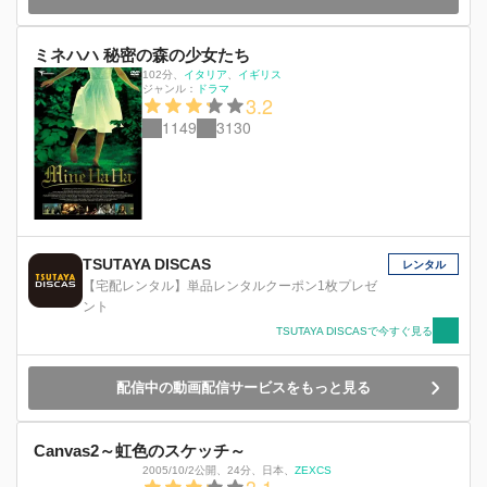
ミネハハ 秘密の森の少女たち
102分
、
イタリア
イギリス
ジャンル：
ドラマ
3.2
1149
3130
TSUTAYA DISCAS
レンタル
【宅配レンタル】単品レンタルクーポン1枚プレゼ
ント
TSUTAYA DISCASで今すぐ見る
配信中の動画配信サービスをもっと見る
Canvas2～虹色のスケッチ～
2005/10/2公開
、
24分
、
日本
、
ZEXCS