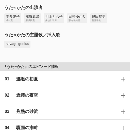
うた∽かたの出演者
本多陽子
浅野真澄
川上とも子
田村ゆかり
飛田展男
橘一夏
黒城舞夏
多岐川皐月
宗方未知留
藤堂誓唯
うた∽かたの主題歌／挿入歌
savage genius
『うた∽かた』のエピソード情報
邂逅の初夏
近接の夜空
焦熱の砂浜
驟雨の湖畔