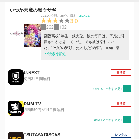
いつか天魔の黒ウサギ
2011/7公開
、
25分
、
日本
、
ZEXCS
3.0
262
102
宮阪高校1年生、鉄大兎。彼の毎日は、平凡に消
費されると思っていた。でも彼は忘れてい
た。“彼女”の笑顔。交わした“約束”。血肉に溶け
た“呪い”。｢私の毒をあなたに入れる。決して離れ
>>続きを読む
られなくなるように｣大兎がヒメアの記憶を失く
し、平凡に堕ちている間、ヒメアを巡るいくつも
の陰謀が蠢いていた。“15分に7回”。大兎がヒメ
U-NEXT
見放題
アとの“約束”を思い出したその時、平凡だった彼
初回31日間無料
の日常は、大きく歪み始める。死よりも重い、そ
の“約束”を、もう二度と違えないために、大兎は
U-NEXTで今すぐ見る
想像を絶する戦いに足を踏み入れていく!
DMM TV
見放題
月額550円が14日間無料！
DMM TVで今すぐ見る
TSUTAYA DISCAS
レンタル