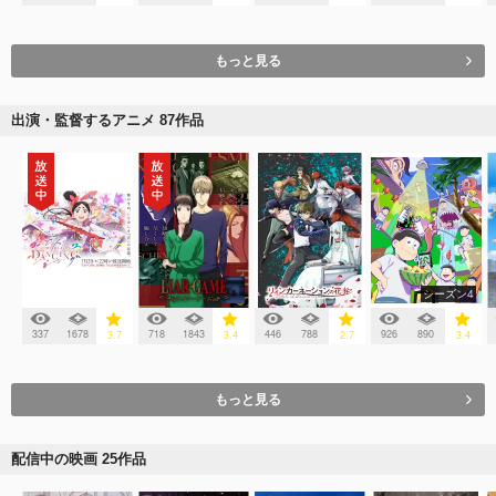
もっと見る
出演・監督するアニメ 87作品
シーズン4
337
1678
718
1843
446
788
926
890
3.7
3.4
2.7
3.4
もっと見る
配信中の映画 25作品