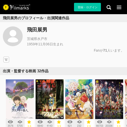
登録・ログイン
飛田展男のプロフィール・出演関連作品
飛田展男
茨城県水戸市
1959年11月06日生まれ
Fanが
71
人います。
出演・監督する映画 32作品
3576
5705
6640
4143
621
232
66703
20336
3.6
3.9
2.9
3.9