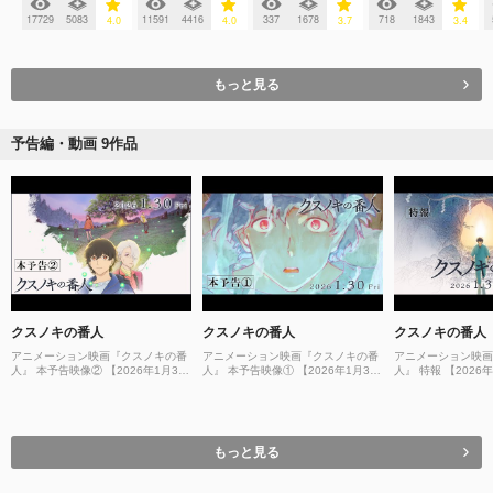
17729
5083
11591
4416
337
1678
718
1843
4.0
4.0
3.7
3.4
もっと見る
予告編・動画 9作品
クスノキの番人
クスノキの番人
クスノキの番人
アニメーション映画『クスノキの番
アニメーション映画『クスノキの番
アニメーション映画
人』 本予告映像② 【2026年1月30
人』 本予告映像① 【2026年1月30
人』 特報 【2026年
日(金)公開】
日(金)公開】
開】
もっと見る