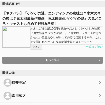
関連記事 1件
【ネタバレ】「ゲゲゲの謎」エンディングの意味は？水木のそ
の後は？鬼太郎最新作映画『鬼太郎誕生 ゲゲゲの謎』の見どこ
ろ・キャストも含めて解説&考察！
水木しげる生誕100周年記念作品として制作された映画
『鬼太郎誕生 ゲゲゲの謎』。「鬼太郎」シリーズには欠
かせない目玉おやじがかつての姿で活躍する本作。これ
まで語られなかった鬼太郎誕生前のストーリーが…
>>続きを読む
アニメ
もっと見る
関連人物
櫻井孝宏
森川智之