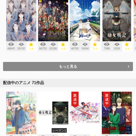
48845
29150
66703
20336
46783
16094
7586
2026
3.8
3.9
2.6
3.8
もっと見る
配信中のアニメ 71作品
シーズン1