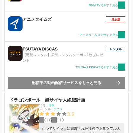
DMM TVで今すぐ見る
アニメタイムズ
見放題
アニメタイムズで今すぐ見る
TSUTAYA DISCAS
レンタル
【宅配レンタル】単品レンタルクーポン1枚プレゼ
ント
TSUTAYA DISCASで今すぐ見る
配信中の動画配信サービスをもっと見る
ドラゴンボール 超サイヤ人絶滅計画
30分
、
日本
ジャンル：
アニメ
3.2
616
110
かつてサイヤ人に滅ぼされた種族であるツフル人