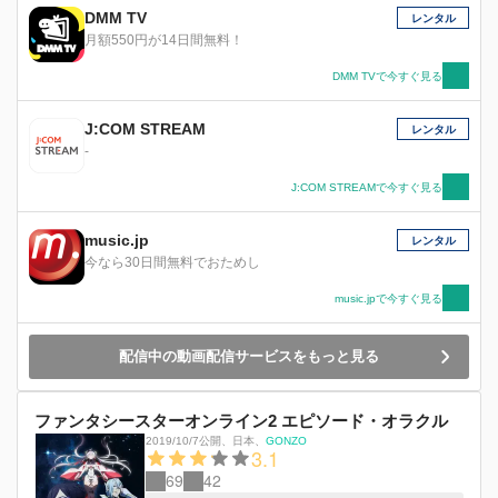
たらすものは災いか、平和か…英雄達による新た
DMM TV
レンタル
な物語が今、始まる！!
月額550円が14日間無料！
DMM TVで今すぐ見る
J:COM STREAM
レンタル
-
J:COM STREAMで今すぐ見る
music.jp
レンタル
今なら30日間無料でおためし
music.jpで今すぐ見る
配信中の動画配信サービスをもっと見る
ファンタシースターオンライン2 エピソード・オラクル
2019/10/7公開
、
日本
、
GONZO
3.1
69
42