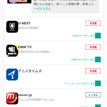
間たちと出会う。鈴々こと張飛の夢、朱里こと諸
葛亮の想い、華琳こと曹操の思惑、蓮華こと孫権
>>続きを読む
の祈り…。英傑たちとの関わりを経て、彼女は前
へ進んでゆく。
U-NEXT
見放題
初回31日間無料
U-NEXTで今すぐ見る
DMM TV
見放題
月額550円が14日間無料！
DMM TVで今すぐ見る
アニメタイムズ
見放題
アニメタイムズで今すぐ見る
music.jp
レンタル
今なら30日間無料でおためし