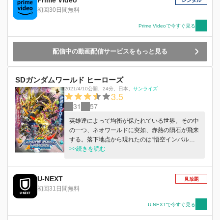
Prime Video
レンタル
初回30日間無料
Prime Videoで今すぐ見る
配信中の動画配信サービスをもっと見る
SDガンダムワールド ヒーローズ
2021/4/10公開
、
24分
、
日本
、
サンライズ
3.5
31
57
英雄達によって均衡が保たれている世界。その中
の一つ、ネオワールドに突如、赤熱の隕石が飛来
する。落下地点から現れたのは“悟空インパルス
ガンダム”と名乗る記憶喪失の少年。この件に端
>>続きを読む
を発する混乱は、次第に他のワールドにも伝播し
ていく。時を同じくして、星詠みにより災いの到
来を察知していた諸葛亮フリーダムガンダム。世
U-NEXT
見放題
界の危機を救うため、盟友、劉備ユニコーンガン
初回31日間無料
ダムともに行動を開始。悟空を加えて旅に出るこ
ととなる。悟空インパルスガンダムは各ワールド
U-NEXTで今すぐ見る
の英雄達と出会い、何を思うのか。この少年がも