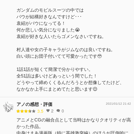
ガンダムのモビルスーツの中では
バウが結構好きなんですけど･･･
袁紹がバウになってる！
何か悲しい気分になりました😭
袁紹が好きな人いたらゴメンなさいですね。
村人達や女の子キャラがジムなのは良いですね。
白い頭にお団子付いてて可愛かったです🥹
1話1話が短くて簡潔で分かりやすい。
全51話は多いけどあっという間でした！
どうやって締めくくるんだろうとか想像してたけど、
なかなか上手にまとめてたと思います😌
アノの感想・評価
2021/01/12 21:42
2
0
3.5
アニメとCGの融合点として当時はかなりクオリティが高
かった作品。
中身はまあ漫画版（特に英雄激突編）のほうが圧倒的に