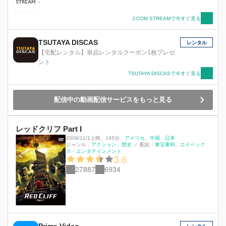
-
J:COM STREAMで今すぐ見る
TSUTAYA DISCAS
レンタル
【宅配レンタル】単品レンタルクーポン1枚プレゼ
ント
TSUTAYA DISCASで今すぐ見る
配信中の動画配信サービスをもっと見る
レッドクリフ Part I
2008/11/1上映
、
145分
、
アメリカ
中国
日本
ジャンル：
アクション
歴史
／
配給：
東宝東和
エイベック
ス・エンタテインメント
3.6
27887
6934