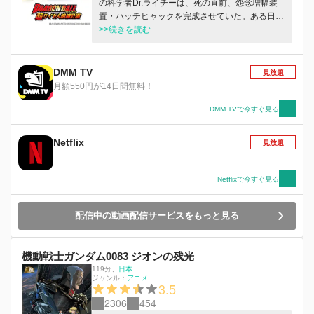
の科学者Dr.ライチーは、死の直前、怨念増幅装
置・ハッチヒャックを完成させていた。ある日地
球は、突如として、あらゆる生命を死滅させるデ
>>続きを読む
ストロンガスに覆われ、危機を迎える。ハッチヒ
ャックによって、サイヤ人に倒された者たちの怨
念を増幅させ、ライチーがゴーストとして甦った
DMM TV
見放題
のだ。悟空たちの前に姿を現すフリーザ、クウ
月額550円が14日間無料！
ラ、ターレス、スラッグらかつての強敵たち。そ
して、サイヤ人を倒す最強の戦士とは…!?
DMM TVで今すぐ見る
Netflix
見放題
Netflixで今すぐ見る
配信中の動画配信サービスをもっと見る
機動戦士ガンダム0083 ジオンの残光
119分
、
日本
ジャンル：
アニメ
3.5
2306
454