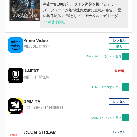
宇宙世紀0083年、ジオン復興を掲げるデラー
ズ・フリートが地球連邦政府に宣戦を布告。“星
の屑作戦”の一環として、アナベル・ガトーが新
型ガンダムを強奪する。この事件に巻き込まれた
>>続きを読む
新米パイロットのコウ・ウラキはガトーを追うこ
とになり…。
Prime Video
レンタル
初回30日間無料
購入
Prime Videoで今すぐ見る
U-NEXT
見放題
初回31日間無料
U-NEXTで今すぐ見る
DMM TV
レンタル
月額550円が14日間無料！
DMM TVで今すぐ見る
J:COM STREAM
レンタル