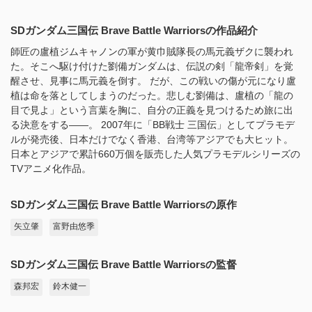
SDガンダム三国伝 Brave Battle Warriorsの作品紹介
師匠の盧植ジムキャノンの軍が黄巾賊隊長の馬元義ザクに襲われ
た。そこへ駆け付けた劉備ガンダムは、伝説の剣「龍帝剣」を覚
醒させ、見事に馬元義を倒す。 だが、この戦いの傷が元になり盧
植は命を落としてしまうのだった。悲しむ劉備は、盧植の「龍の
目で見よ」という言葉を胸に、自分の正義を見つけるため旅に出
る決意をする――。 2007年に「BB戦士 三国伝」としてプラモデ
ルが発売後、日本だけでなく香港、台湾等アジアでも大ヒット。
日本とアジアで累計660万個を販売した人気プラモデルシリーズの
TVアニメ化作品。
SDガンダム三国伝 Brave Battle Warriorsの原作
矢立肇
富野由悠季
SDガンダム三国伝 Brave Battle Warriorsの監督
森邦宏
鈴木健一