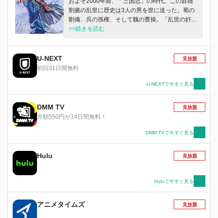
およそ2000年前、「三国志」の時代。この群雄
割拠の乱世に歴史は3人の男を世に送った。蜀の
劉備、呉の孫権、そして魏の曹操。「乱世の奸
雄」と呼ばれる中国史上に悪名高き曹操だが、そ
>>続きを読む
の破格な生き方は天に愛された者のみが持つ輝き
に満ちていた…。
U-NEXT
見放題
初回31日間無料
U-NEXTで今すぐ見る
DMM TV
見放題
月額550円が14日間無料！
DMM TVで今すぐ見る
Hulu
見放題
Huluで今すぐ見る
アニメタイムズ
見放題