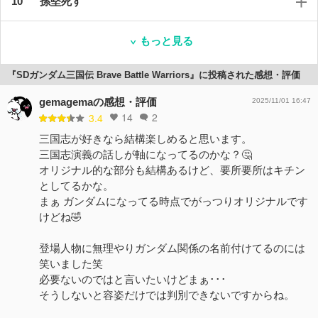
孫堅死す
もっと見る
『SDガンダム三国伝 Brave Battle Warriors』に投稿された感想・評価
gemagemaの感想・評価
2025/11/01 16:47
14
2
3.4
三国志が好きなら結構楽しめると思います。
三国志演義の話しが軸になってるのかな？🤔
オリジナル的な部分も結構あるけど、要所要所はキチン
としてるかな。
まぁ ガンダムになってる時点でがっつりオリジナルです
けどね🤣
登場人物に無理やりガンダム関係の名前付けてるのには
笑いました笑
必要ないのではと言いたいけどまぁ･･･
そうしないと容姿だけでは判別できないですからね。