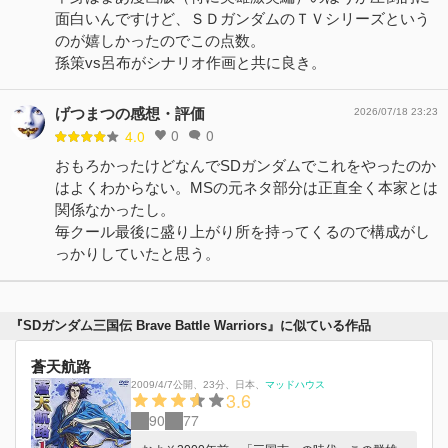
面白いんですけど、ＳＤガンダムのＴＶシリーズという
のが嬉しかったのでこの点数。
孫策vs呂布がシナリオ作画と共に良き。
げつまつの感想・評価
2026/07/18 23:23
0
0
4.0
おもろかったけどなんでSDガンダムでこれをやったのか
はよくわからない。MSの元ネタ部分は正直全く本家とは
関係なかったし。
毎クール最後に盛り上がり所を持ってくるので構成がし
っかりしていたと思う。
『SDガンダム三国伝 Brave Battle Warriors』に似ている作品
蒼天航路
2009/4/7公開
、
23分
、
日本
、
マッドハウス
3.6
90
77