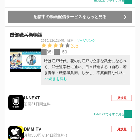
music.jpで今すぐ見る
配信中の動画配信サービスをもっと見る
磯部磯兵衛物語
2015/12/12公開
、
日本
、
ギャザリング
3.5
351
150
時は江戸時代。花のお江戸で立派な武士になるべ
く、武士道学校に通い、日々精進する（自称）若
き青年・磯部磯兵衛。しかし、不真面目な性格が
災いし、立派な武士の道のりは遠い。そんな磯部
>>続きを読む
衛の、江戸を舞台にしたぐだぐだシンプル江戸ラ
イフが幕を開ける。
U-NEXT
見放題
初回31日間無料
U-NEXTで今すぐ見る
DMM TV
見放題
月額550円が14日間無料！