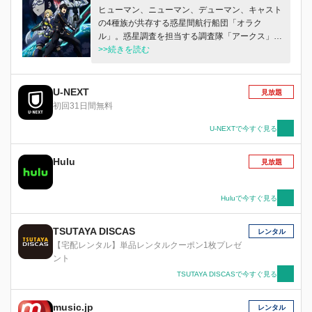
ヒューマン、ニューマン、デューマン、キャスト
の4種族が共存する惑星間航行船団「オラク
ル」。惑星調査を担当する調査隊「アークス」の
新米・アッシュは、惑星ナベリウスで記憶喪失の
>>続きを読む
少女・マトイを救ったことをきっかけに、壮大な
陰謀に巻き込まれていく。
U-NEXT
見放題
初回31日間無料
U-NEXTで今すぐ見る
Hulu
見放題
Huluで今すぐ見る
TSUTAYA DISCAS
レンタル
【宅配レンタル】単品レンタルクーポン1枚プレゼ
ント
TSUTAYA DISCASで今すぐ見る
music.jp
レンタル