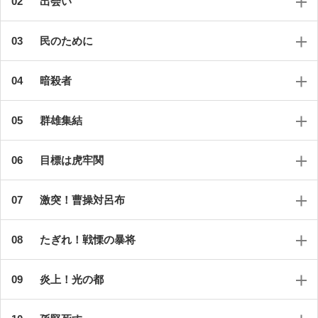
出会い
民のために
暗殺者
群雄集結
目標は虎牢関
激突！曹操対呂布
たぎれ！戦慄の暴将
炎上！光の都