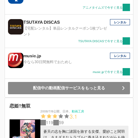
アニメタイムズで今すぐ見る
TSUTAYA DISCAS
レンタル
【宅配レンタル】単品レンタルクーポン1枚プレゼ
ント
TSUTAYA DISCASで今すぐ見る
music.jp
レンタル
今なら30日間無料でおためし
music.jpで今すぐ見る
配信中の動画配信サービスをもっと見る
恋姫†無双
2008/7/8公開
、
日本
、
動画工房
3.1
119
59
蒼天の志を胸に諸国を旅する女傑、愛紗こと関羽
は、さまざまなトラブルに巻き込まれながらも仲