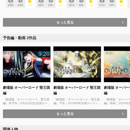
8293
3320
8451
2561
5516
689
4137
1301
4.4
3.8
3.9
4.0
もっと見る
予告編・動画 2作品
劇場版 オーバーロード 聖王国
劇場版 オーバーロード 聖王国
劇場版 オーバー
編
編
編
『劇場版「オーバーロード」聖王国
『劇場版「オーバーロード」聖王国
『劇場版「オーバー
編』本予告｜9月20日(金)全国ロード
編』予告｜2024年秋全国ロードショ
編』特報｜2024
ショー
ー
もっと見る
関連人物