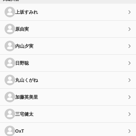
上坂すみれ
原由実
内山夕実
日野聡
丸山くがね
加藤英美里
三宅健太
OxT