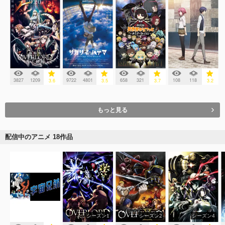
3827
1209
9722
4801
658
321
108
118
3.6
3.5
3.7
3.2
もっと見る
配信中のアニメ 18作品
シーズン1
シーズン2
シーズン4