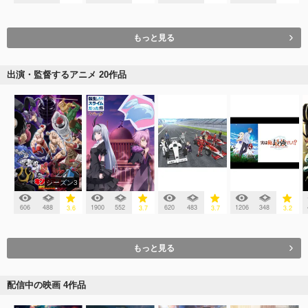
もっと見る
出演・監督するアニメ 20作品
シーズン3
606
488
1900
552
620
483
1206
348
3.6
3.7
3.7
3.2
もっと見る
配信中の映画 4作品