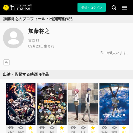
登録・ログイン
加藤将之のプロフィール・出演関連作品
加藤将之
東京都
09月23日生まれ
Fanが
8
人います。
出演・監督する映画 4作品
3827
1209
658
321
108
118
9722
4801
3.6
3.7
3.2
3.5