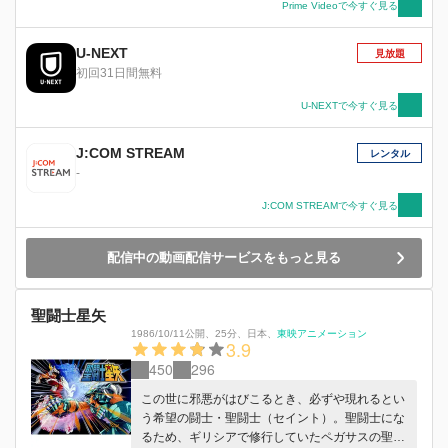
Prime Videoで今すぐ見る
U-NEXT
見放題
初回31日間無料
U-NEXTで今すぐ見る
J:COM STREAM
レンタル
-
J:COM STREAMで今すぐ見る
配信中の動画配信サービスをもっと見る
聖闘士星矢
1986/10/11公開
、
25分
、
日本
、
東映アニメーション
3.9
450
296
この世に邪悪がはびこるとき、必ずや現れるとい
う希望の闘士・聖闘士（セイント）。聖闘士にな
るため、ギリシアで修行していたペガサスの聖闘