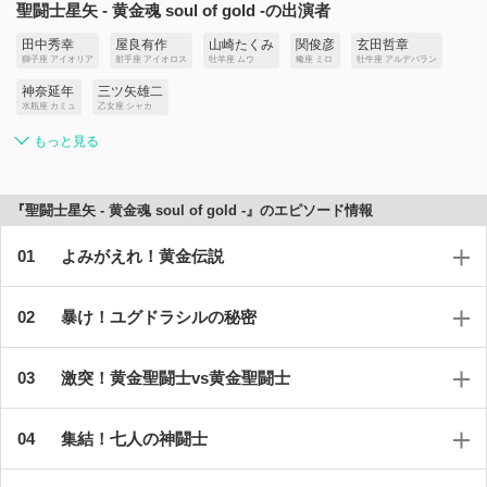
聖闘士星矢 - 黄金魂 soul of gold -の出演者
田中秀幸
屋良有作
山崎たくみ
関俊彦
玄田哲章
獅子座 アイオリア
射手座 アイオロス
牡羊座 ムウ
蠍座 ミロ
牡牛座 アルデバラン
神奈延年
三ツ矢雄二
水瓶座 カミュ
乙女座 シャカ
もっと見る
『聖闘士星矢 - 黄金魂 soul of gold -』のエピソード情報
よみがえれ！黄金伝説
暴け！ユグドラシルの秘密
激突！黄金聖闘士vs黄金聖闘士
集結！七人の神闘士