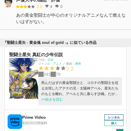
4
0
3.0
あの黄金聖闘士が中心のオリジナルアニメなんて燃えな
いはずがない。
『聖闘士星矢 - 黄金魂 soul of gold -』に似ている作品
聖闘士星矢 真紅の少年伝説
75分
、
日本
ジャンル：
アニメ
／
配給：
東映
3.3
243
70
死んだはずの黄金聖闘士と、コロナの聖闘士を従
え出現したアテナの兄・太陽神アベル。星矢たち
のもとを離れ、アベルと共に暮らす沙織。だが、
それは人類を滅ぼそうとするアベルを倒すためだ
>>続きを読む
った。だが、彼女の真意を知ったアベルはアテナ
を殺害してしまう…！
Prime Video
レンタル
初回30日間無料
購入