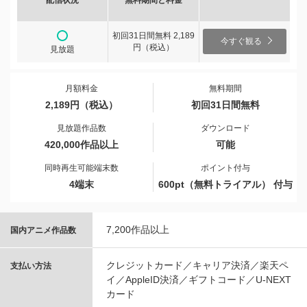
配信状況
無料期間と料金
初回31日間無料 2,189
今すぐ観る
円（税込）
見放題
月額料金
無料期間
2,189円（税込）
初回31日間無料
見放題作品数
ダウンロード
420,000作品以上
可能
同時再生可能端末数
ポイント付与
4端末
600pt（無料トライアル） 付与
7,200作品以上
国内アニメ作品数
クレジットカード／キャリア決済／楽天ペ
支払い方法
イ／AppleID決済／ギフトコード／U-NEXT
カード