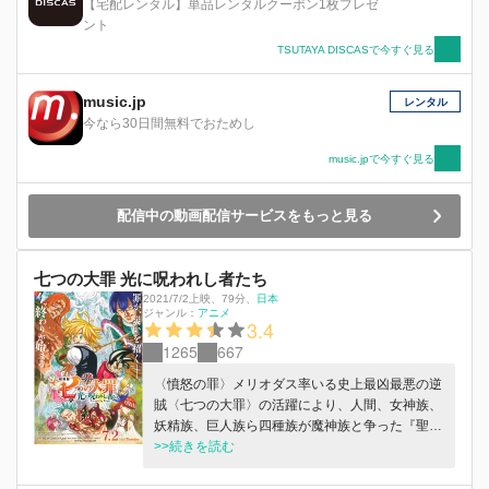
【宅配レンタル】単品レンタルクーポン1枚プレゼ
ント
TSUTAYA DISCASで今すぐ見る
music.jp
レンタル
今なら30日間無料でおためし
music.jpで今すぐ見る
配信中の動画配信サービスをもっと見る
七つの大罪 光に呪われし者たち
2021/7/2上映
、
79分
、
日本
ジャンル：
アニメ
3.4
1265
667
〈憤怒の罪〉メリオダス率いる史上最凶最悪の逆
賊〈七つの大罪〉の活躍により、人間、女神族、
妖精族、巨人族ら四種族が魔神族と争った『聖
戦』は終結。〈傲慢の罪〉エスカノールの命が尽
>>続きを読む
きるも、魔神王を討ち果たし、世界は平和を取り
戻した。その後、新たな王国の創造を目指す王・