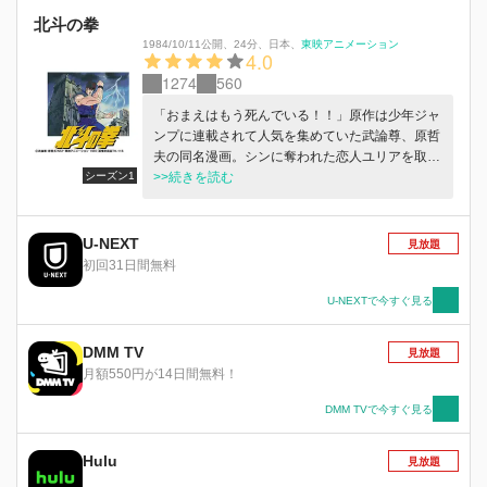
北斗の拳
1984/10/11公開
、
24分
、
日本
、
東映アニメーション
4.0
1274
560
「おまえはもう死んでいる！！」原作は少年ジャ
ンプに連載されて人気を集めていた武論尊、原哲
夫の同名漫画。シンに奪われた恋人ユリアを取り
シーズン1
戻すために荒野に立ったケンシロウの登場から、
>>続きを読む
北斗兄弟の長兄・ラオウとの決着までを描いた前
期シリーズ『北斗の拳』。激戦から数年が経過
し、動乱の世で再び現れたケンシロウと帝都の軍
U-NEXT
見放題
の戦い、さらにはケンシロウの生い立ちと北斗
初回31日間無料
2000年の歴史が明かされる後期シリーズ『北斗
の拳２』。北斗、南斗、元斗の男たちが入り乱
U-NEXTで今すぐ見る
れ、覇を争う世紀末…。宿命によって繰り広げら
れる戦いの果てに、時代は誰を最強の男として選
DMM TV
見放題
ぶのか!?
月額550円が14日間無料！
DMM TVで今すぐ見る
Hulu
見放題