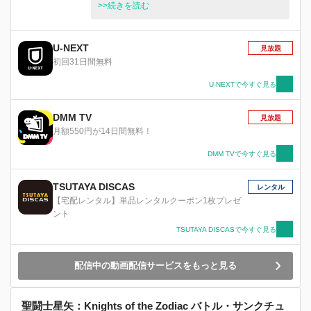
士・星矢は、聖衣を手に入れて日本に帰国する。
>>続きを読む
彼を待っていたのは、グラード財団が企画した銀
河戦争（ギャラクシアンウォーズ）と呼ばれる聖
闘士同士の戦いだった。
U-NEXT
見放題
初回31日間無料
U-NEXTで今すぐ見る
DMM TV
見放題
月額550円が14日間無料！
DMM TVで今すぐ見る
TSUTAYA DISCAS
レンタル
【宅配レンタル】単品レンタルクーポン1枚プレゼ
ント
TSUTAYA DISCASで今すぐ見る
配信中の動画配信サービスをもっと見る
聖闘士星矢：Knights of the Zodiac バトル・サンクチュ