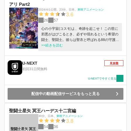
アリ Part2
2024/4/1公開
、
23分
、
日本
、
東映アニメーション
3.6
26
57
心の小宇宙(コスモ)よ、奇跡を起こせ！ この世に
邪悪がはびこるとき、必ずや現れるという希望の
闘士、聖闘士。彼らは聖衣と呼ばれる88の守護星
シーズン3
座の防具をまとい、数百年に一度降誕する女神ア
>>続きを読む
テナを守るために集う。 迫りくる最期の時！神
殺しの矢がアテナの心臓を貫くまで残された時間
はあと５時間。アテナを救えるのは聖域の頂上に
U-NEXT
見放題
鎮座する教皇のみ。だが星矢たち４人の青銅聖闘
初回31日間無料
士が教皇の間に辿り着くには、黄金聖闘士に護ら
れた十二の宮を突破しなければならない。教皇の
U-NEXTで今すぐ見る
間まで待ち受ける宮はあと５つ。星矢たちは立ち
はだかる強敵を打ち破り、衝撃の真実が隠された
配信中の動画配信サービスをもっと見る
教皇の間へと到達できるのか。
聖闘士星矢 冥王ハーデス十二宮編
30分
、
日本
、
東映アニメーション
3.8
54
36
聖闘士星矢 冥王