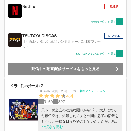
アーサーと行動を共にする〈暴食の罪〉マーリン
Netflix
見放題
をはじめ、大罪人たちはそれぞれの道を歩んでい
た――。 メリオダスは王女･エリザベスと思い出
の地を巡る旅をしていた。その道中、弟･ゼルド
Netflixで今すぐ見る
リスと偶然の再会を果たす。一方、〈怠惰の罪〉
キングと〈嫉妬の罪〉ディアンヌの結婚式が執り
TSUTAYA DISCAS
レンタル
行われようとしていた。祝福に包まれる式場に
【宅配レンタル】単品レンタルクーポン1枚プレゼ
は、〈強欲の罪〉バンと〈色欲の罪〉ゴウセルの
ント
姿も。ドレスに身を包んだディアンヌの登場で華
TSUTAYA DISCASで今すぐ見る
やぐ森に、地鳴りのような不気味な音が響き始め
た。 “『聖戦』を台無しにした〈七つの大罪〉と
それに与した者共を罰する” 平穏が訪れたはずの
配信中の動画配信サービスをもっと見る
地に突如、妖精族と巨人族の軍勢が押し寄せる。
敵陣の先頭に立つのは、かつて姿を消した“二代
目妖精王”ダリアと“巨人の名工”ダブズ。異様な目
ドラゴンボールＺ
つきの侵略者たちの目的は一体…？ 世の混沌を
1989/4/26公開
、
25分
、
日本
、
東映アニメーション
4.4
望む者により崩されていく日常。全種族を脅かす
恐るべき陰謀が交錯する。光と闇の戦いの果てに
5169
827
待ち受ける未来は？！呪われた世界は真の平和を
天下一武道会の壮絶な闘いから5年。大人になっ
手にすることができるのか。壊れゆく世界の運命
た孫悟空は、結婚したチチとの間に息子の悟飯を
は、再び集結した〈七つの大罪〉に託された
もうけ、平穏な日々を過ごしていた。だが、ある
――。
日突然、宇宙からやって来た謎の男によって、平
>>続きを読む