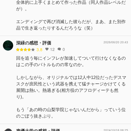
全体的に上手くまとめて作った作品（同人作品レベルだ
が）。
エンディングで再び消滅した彼らだが、まあ、また別作
品で生き返ったりするんだろうな（笑）
深緑の感想・評価
2026/06/20 20:43
12
0
3.8
回を追う毎にインフレが加速してついて行けなくなるの
はこの手のバトルものの常なのか。
しかしながら、オリジナルでは12人中12位だったデスマ
スクが庶民性という武器を携えて猛チャージかけてくる
展開は熱い。熱過ぎる(相方役のアフロディーテも然
り)。
もう「あの時の山梨学院じゃないんだから」っていう位
のごぼう抜きぶり。
声優大学の感想・評価
2024/10/18 08:25