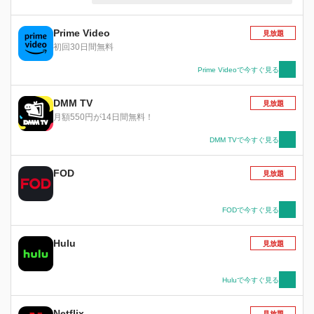
和はもろくも崩れ去ってしまう。ラディッツと名
乗る彼は、強靱な尻尾を持ち、悟空やクリリンさ
えも一撃で吹き飛ばしてしまうほどのパワーを持
Prime Video
見放題
っていた。このラディッツこそ、惑星ベジータを
初回30日間無料
出身地にもつ戦闘民族サイヤ人にして、星が滅亡
した際に生き残った、孫悟空の実の兄だった！ラ
Prime Videoで今すぐ見る
ディッツは力なき悟飯を人質に取り、自分たちの
仲間に加わるよう悟空に迫る。サイヤ人の狙いは
DMM TV
見放題
地球人を絶滅させ、星を我がものにすること。邪
月額550円が14日間無料！
悪な野望に手を貸すことなど出来るはずがない。
悟空は宿命のライバル・ピッコロとコンビを組
DMM TVで今すぐ見る
み、ラディッツとの闘いに挑む！
FOD
見放題
FODで今すぐ見る
Hulu
見放題
Huluで今すぐ見る
Netflix
見放題