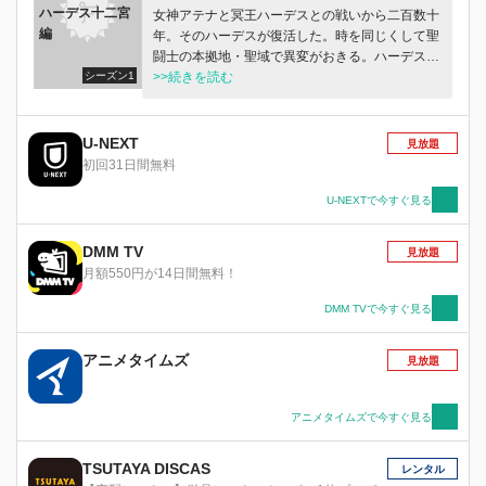
ハーデス十二宮
女神アテナと冥王ハーデスとの戦いから二百数十
編
年。そのハーデスが復活した。時を同じくして聖
闘士の本拠地・聖域で異変がおきる。ハーデスの
シーズン1
配下がアテナの命を狙い襲いかかってきたのだ。
>>続きを読む
しかも、それは星矢たちと戦い死んだはずの黄金
聖闘士たちだった！
U-NEXT
見放題
初回31日間無料
U-NEXTで今すぐ見る
DMM TV
見放題
月額550円が14日間無料！
DMM TVで今すぐ見る
アニメタイムズ
見放題
アニメタイムズで今すぐ見る
TSUTAYA DISCAS
レンタル