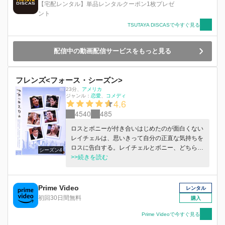
【宅配レンタル】単品レンタルクーポン1枚プレゼ
ント
TSUTAYA DISCASで今すぐ見る
配信中の動画配信サービスをもっと見る
フレンズ<フォース・シーズン>
23分
、
アメリカ
ジャンル：
恋愛
コメディ
4.6
4540
485
ロスとボニーが付き合いはじめたのが面白くない
レイチェルは、思いきって自分の正直な気持ちを
ロスに告白する。レイチェルとボニー、どちらを
シーズン4
選ぶかロスは悩むが…。
>>続きを読む
Prime Video
レンタル
初回30日間無料
購入
Prime Videoで今すぐ見る