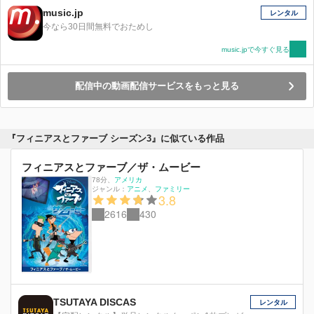
music.jp
レンタル
今なら30日間無料でおためし
music.jpで今すぐ見る
配信中の動画配信サービスをもっと見る
『フィニアスとファーブ シーズン3』に似ている作品
フィニアスとファーブ／ザ・ムービー
78分
、
アメリカ
ジャンル：
アニメ
ファミリー
3.8
2616
430
TSUTAYA DISCAS
レンタル