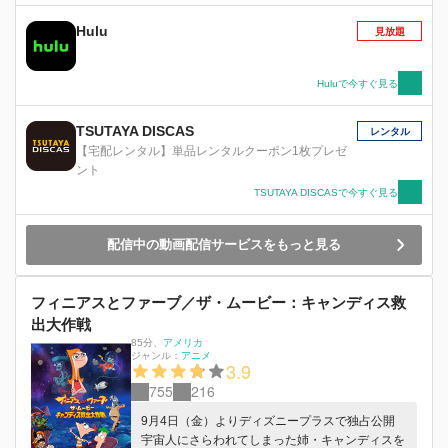
Hulu
見放題
Huluで今すぐ見る
TSUTAYA DISCAS
レンタル
【宅配レンタル】単品レンタルクーポン1枚プレゼ
ント
TSUTAYA DISCASで今すぐ見る
配信中の動画配信サービスをもっと見る
フィニアスとファーブ／ザ・ムービー：キャンディス救
出大作戦
85分
、
アメリカ
ジャンル：
アニメ
3.9
755
216
9月4日（金）よりディズニープラスで独占公開
宇宙人にさらわれてしまった姉・キャンディスを