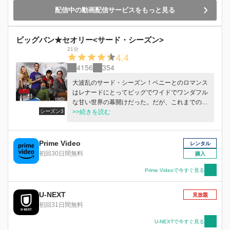
配信中の動画配信サービスをもっと見る
ビッグバン★セオリー<サード・シーズン>
21分
4.4
4156
354
大波乱のサード・シーズン！ペニーとのロマンス
はレナードにとってビッグでワイドでワンダフル
な甘い世界の幕開けだった。だが、これまでの生
シーズン3
活に満足していたシェルドンには迷惑なだけ。ペ
>>続きを読む
ニーとレナードの恋の進展は奇想天外でバカげ
た“三角関係”を生みだす。
Prime Video
レンタル
初回30日間無料
購入
Prime Videoで今すぐ見る
U-NEXT
見放題
初回31日間無料
U-NEXTで今すぐ見る