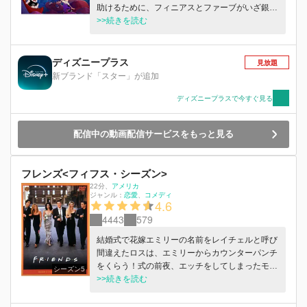
助けるために、フィニアスとファーブがいざ銀河
へ繰り出すものの、やっかいな弟たちがいない楽
>>続きを読む
園で宇宙人たちにちやほやされるキャンディスは
地球に帰りたくないといい出し大騒動を巻き起こ
すアドベンチャーストーリー
ディズニープラス
見放題
新ブランド「スター」が追加
ディズニープラスで今すぐ見る
配信中の動画配信サービスをもっと見る
フレンズ<フィフス・シーズン>
22分
、
アメリカ
ジャンル：
恋愛
コメディ
4.6
4443
579
結婚式で花嫁エミリーの名前をレイチェルと呼び
間違えたロスは、エミリーからカウンターパンチ
をくらう！式の前夜、エッチをしてしまったモニ
シーズン5
カとチャンドラーは帰国したら関係を終わらせよ
>>続きを読む
うと誓い合う。