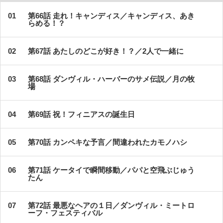
第66話 走れ！キャンディス／キャンディス、あき
らめる！？
第67話 あたしのどこが好き！？／2人で一緒に
第68話 ダンヴィル・ハーバーのサメ伝説／月の牧
場
第69話 祝！フィニアスの誕生日
第70話 カンペキな予言／間違われたカモノハシ
第71話 ケータイで瞬間移動／パパと空飛ぶじゅう
たん
第72話 最悪なヘアの１日／ダンヴィル・ミートロ
ーフ・フェスティバル