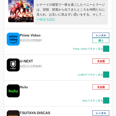
レナードの寝室で一夜を過ごしたペニーとラージ
は、翌朝、部屋から出てきたところを仲間たちに
見られ、お互いに気まずい思いをする。そして、
シーズン5
ペニーは仲間たちとの友情を裏切ってしまったと
>>続きを読む
感じ、ひどく後悔し・・・。
Prime Video
レンタル
初回30日間無料
購入
Prime Videoで今すぐ見る
U-NEXT
見放題
初回31日間無料
U-NEXTで今すぐ見る
Hulu
見放題
Huluで今すぐ見る
TSUTAYA DISCAS
レンタル