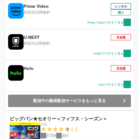
Prime Video
レンタル
初回30日間無料
購入
Prime Videoで今すぐ見る
U-NEXT
見放題
初回31日間無料
U-NEXTで今すぐ見る
Hulu
見放題
Huluで今すぐ見る
配信中の動画配信サービスをもっと見る
ビッグバン★セオリー＜フィフス・シーズン＞
21分
4.5
3759
391