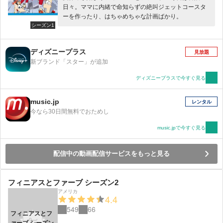
日々。ママに内緒で命知らずの絶叫ジェットコースタ
ーを作ったり、はちゃめちゃな計画ばかり。
シーズン1
ディズニープラス
見放題
新ブランド「スター」が追加
ディズニープラスで今すぐ見る
music.jp
レンタル
今なら30日間無料でおためし
music.jpで今すぐ見る
配信中の動画配信サービスをもっと見る
フィニアスとファーブ シーズン2
アメリカ
4.4
549
66
フィニアスとフ
ァーブ シーズン