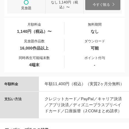
なし 1,140円（税
今すぐ観る
込）〜
見放題
月額料金
無料期間
1,140円（税込）〜
なし
見放題作品数
ダウンロード
16,000作品以上
可能
同時再生可能端末数
ポイント付与
4端末
-
年額11,400円（税込）（実質2ヶ月分無料）
年額料金
クレジットカード／PayPal／キャリア決済
支払い方法
／アプリ決済／ディズニープラスプリペイ
ドカード／口座振替（J:COMまとめ請求）