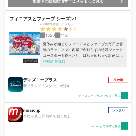
配信中の動画配信サービスをもっと見る
フィニアスとファーブ シーズン1
2008/2/1公開
、
アメリカ
4.4
1520
412
夏休みが始まりフィニアスとファーブの毎日は冒
険の日々。ママに内緒で命知らずの絶叫ジェット
コースターを作ったり、はちゃめちゃな計画ばか
シーズン1
り。
>>続きを読む
ディズニープラス
見放題
新ブランド「スター」が追加
ディズニープラスで今すぐ見る
music.jp
レンタル
今なら30日間無料でおためし
music.jpで今すぐ見る