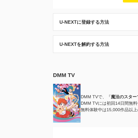
U-NEXTに登録する方法
U-NEXTを解約する方法
DMM TV
DMM TVで、『
魔法のスター
DMM TVには初回14日間
無料体験中は15,000作品