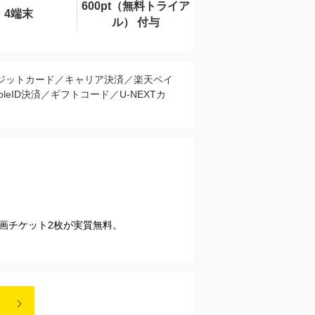
600pt（無料トライア
4端末
ル） 付与
ジットカード／キャリア決済／楽天ペイ
pleID決済／ギフトコード／U-NEXTカ
映画チケット2枚が実質無料。