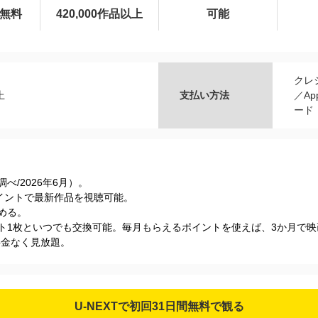
間無料
420,000作品以上
可能
クレ
上
支払い方法
／Ap
ード
s調べ/2026年6⽉）。
Tポイントで最新作品を視聴可能。
める。
ケット1枚といつでも交換可能。毎月もらえるポイントを使えば、3か月で
加料金なく見放題。
U-NEXTで初回31日間無料で観る