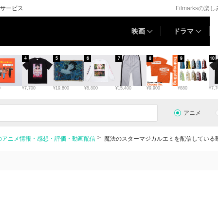
サービス
Filmarksの楽
映画
ドラマ
4
5
6
7
8
9
10
0
¥7,700
¥19,800
¥8,800
¥15,400
¥9,900
¥880
¥7,7
アニメ
のアニメ情報・感想・評価・動画配信
魔法のスターマジカルエミを配信している