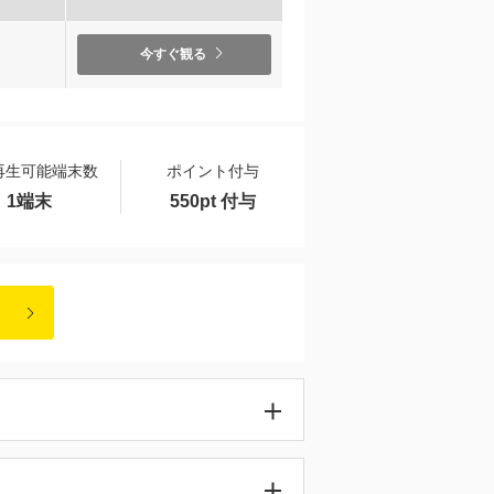
）
今すぐ観る
再生可能端末数
ポイント付与
1端末
550pt 付与