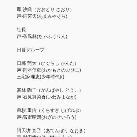
鳳 沙織（おおとり さおり）
声-雨宮天(あまみやそら)
社長
声-茶風林(ちゃふうりん)
日暮グループ
日暮 莞太（ひぐらし かんた）
声-岡本信彦(おかもとのぶひこ)
三宅麻理恵(少年時代)()
寒林 陶子（かんばやし とうこ）
声-石見舞菜香(いわみまなか)
蔵杉 重信（くらすぎ しげのぶ）
声-荻野晴朗(おぎのせいろう)
阿天坊 直己（あてんぼう なおき）