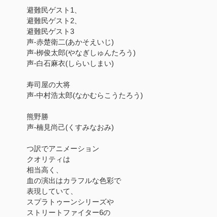
避難民ゲスト1、
避難民ゲスト2、
避難民ゲスト3
声-赤楚衛二(あかそえいじ)
声-栁俊太郎(やなぎしゅんたろう)
声-白石麻衣(しらいしまい)
寿司屋の大将
声-中村浩太郎(なかむらこうたろう)
熊野勝
声-楠見尚己(くすみなおみ)
つ訳でアニメーション
クオリティは
相当高く、
血の演出はカラフルな色彩で
表現していて、
スプラトゥーンシリーズや
ストリートファイター6の