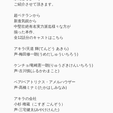
ご紹介させて頂きます。
超ベテランから
新進気鋭から
中堅壮絶有名実力派迄様々な方が
揃った本作、
全12話分のキャストはこちら
アキラ/天道 輝(てんどう あきら)
声-梅田修一朗(うめだしゅういちろう)
ケンチョ/竜崎憲一朗(りゅうざきけんいちろう)
声-古川慎(ふるかわまこと)
ベア/ベアトリクス・アメルハウザー
声-髙橋ミナミ(たかはしみなみ)
アキラの会社
小杉 権蔵（こすぎ ごんぞう）
声-三宅健太(みやけけんた)