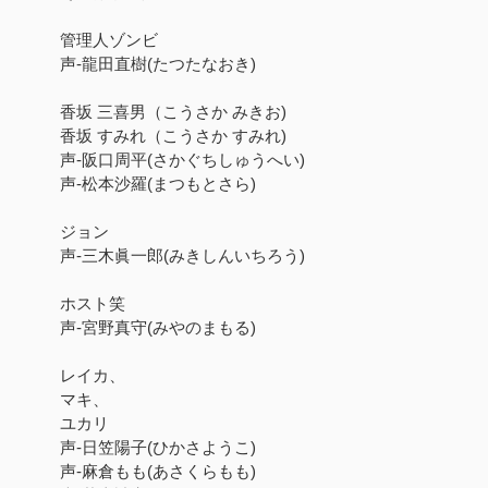
管理人ゾンビ
声-龍田直樹(たつたなおき)
香坂 三喜男（こうさか みきお)
香坂 すみれ（こうさか すみれ)
声-阪口周平(さかぐちしゅうへい)
声-松本沙羅(まつもとさら)
ジョン
声-三木眞一郎(みきしんいちろう)
ホスト笑
声-宮野真守(みやのまもる)
レイカ、
マキ、
ユカリ
声-日笠陽子(ひかさようこ)
声-麻倉もも(あさくらもも)