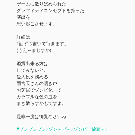
ゲームに散りばめられた
グラフィティコンセプトを持った
演出を
思い起こさせます。
詳細は
1話ずつ書いて行きます。
(うえ～まじすか)
鑑賞出来る方は
してみないと、
愛人役を務める
雨宮天さんの喘ぎ声
お芝居でゾンビ化して
カラフルな色の血を
まき散らすかもですよ。
是非一度は御覧なさいね
#ゾンゾンゾン♪ゾン～ビ～♪ゾンビ、放題～♪