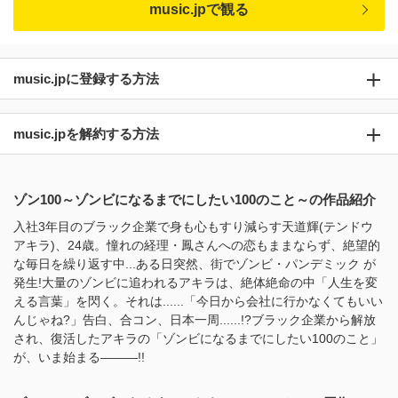
music.jpで観る
music.jpに登録する方法
music.jpを解約する方法
ゾン100～ゾンビになるまでにしたい100のこと～の作品紹介
入社3年目のブラック企業で身も心もすり減らす天道輝(テンドウ
アキラ)、24歳。憧れの経理・鳳さんへの恋もままならず、絶望的
な毎日を繰り返す中...ある日突然、街でゾンビ・パンデミック が
発生!大量のゾンビに追われるアキラは、絶体絶命の中「人生を変
える言葉」を閃く。それは......「今日から会社に行かなくてもいい
んじゃね?」告白、合コン、日本一周......!?ブラック企業から解放
され、復活したアキラの「ゾンビになるまでにしたい100のこと」
が、いま始まる―――!!