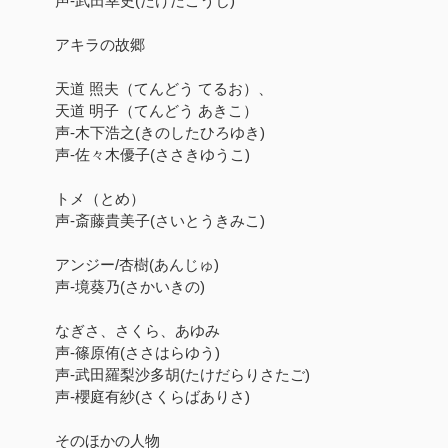
声-武田幸史(たけだこうじ)
アキラの故郷
天道 照夫（てんどう てるお）、
天道 明子（てんどう あきこ）
声-木下浩之(きのしたひろゆき)
声-佐々木優子(ささきゆうこ)
トメ（とめ）
声-斎藤貴美子(さいとうきみこ)
アンジー/杏樹(あんじゅ)
声-境葵乃(さかいきの)
なぎさ、さくら、あゆみ
声-篠原侑(ささはらゆう)
声-武田羅梨沙多胡(たけだらりさたご)
声-櫻庭有紗(さくらばありさ)
そのほかの人物