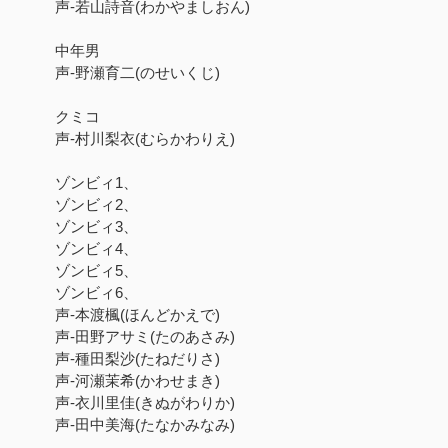
声-若山詩音(わかやましおん)
中年男
声-野瀬育二(のせいくじ)
クミコ
声-村川梨衣(むらかわりえ)
ゾンビィ1、
ゾンビィ2、
ゾンビィ3、
ゾンビィ4、
ゾンビィ5、
ゾンビィ6、
声-本渡楓(ほんどかえで)
声-田野アサミ(たのあさみ)
声-種田梨沙(たねだりさ)
声-河瀬茉希(かわせまき)
声-衣川里佳(きぬがわりか)
声-田中美海(たなかみなみ)