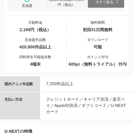
今すぐ観る
円（税込）
見放題
月額料金
無料期間
2,189円（税込）
初回31日間無料
見放題作品数
ダウンロード
420,000作品以上
可能
同時再生可能端末数
ポイント付与
4端末
600pt（無料トライアル） 付与
7,200作品以上
国内アニメ作品数
クレジットカード／キャリア決済／楽天ペ
支払い方法
イ／AppleID決済／ギフトコード／U-NEXT
カード
U-NEXTの特徴