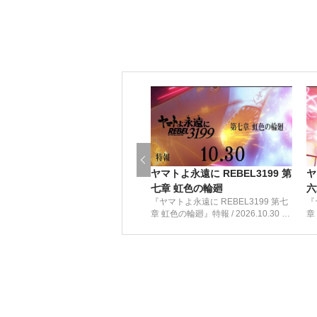
ヤマトよ永遠に REBEL3199 第
ヤ
七章 虹色の輪廻
六
『ヤマトよ永遠に REBEL3199 第七
『
章 虹色の輪廻』特報 / 2026.10.30 上
章
映開始
映