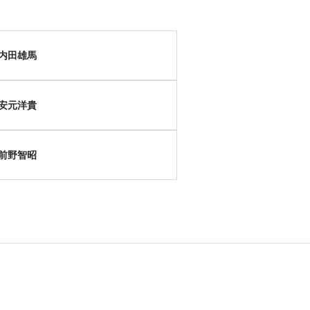
内田雄馬
安元洋貴
前野智昭