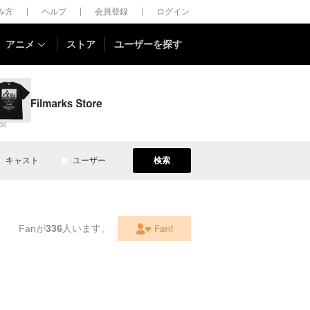
しみ方
ヘルプ
会員登録
ログイン
アニメ
ストア
ユーザーを探す
00
キャスト
ユーザー
検索
Fanが
336
人います。