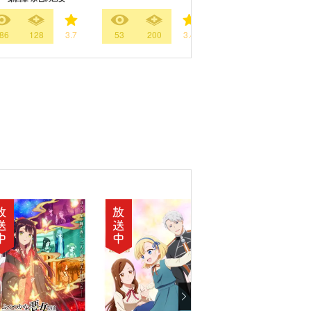
86
128
3.7
53
200
3.4
92
308
3.