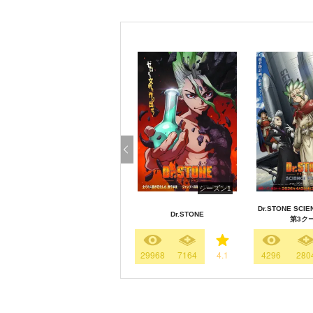
シーズン1
Dr.STONE SCIE
Dr.STONE
第3ク
29968
7164
4.1
4296
280