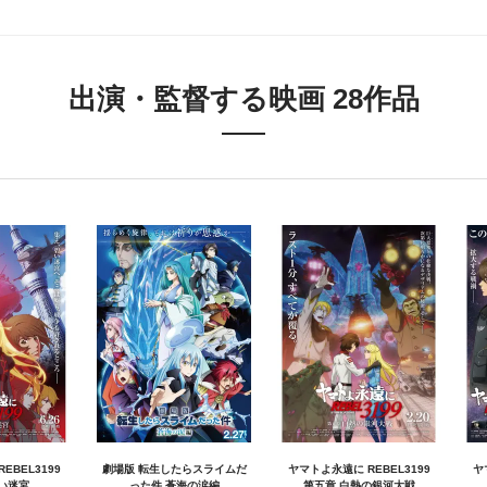
出演・監督する映画 28作品
EBEL3199
劇場版 転生したらスライムだ
ヤマトよ永遠に REBEL3199
ヤ
い迷宮
った件 蒼海の涙編
第五章 白熱の銀河大戦