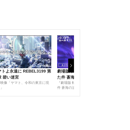
トよ永遠に REBEL3199 第
劇場版 転生したらスライムだっ
劇場
章 碧い迷宮
た件 蒼海の涙編
た件
別映像「ヤマト、令和の東京に現
『劇場版 転生したらスライムだった
『劇
。」
件 蒼海の涙編』本予告｜2026年2月
件 
27日(金)公開