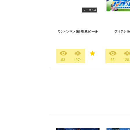
シーズン4
ワンパンマン 第3期 第2クール
アオアシ Se
53
1274
-
65
128