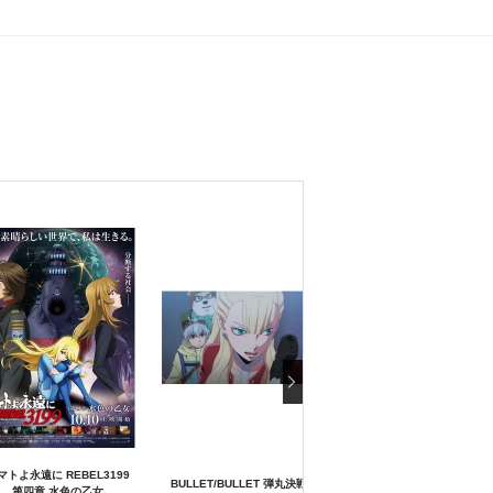
マトよ永遠に REBEL3199
BULLET/BULLET 弾丸決戦編
BULLET/BULLET 弾丸疾
第四章 水色の乙女