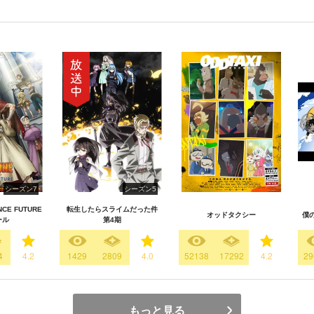
シーズン7
シーズン5
NCE FUTURE
転生したらスライムだった件
オッドタクシー
僕
ール
第4期
4
4.2
1429
2809
4.0
52138
17292
4.2
29
もっと見る