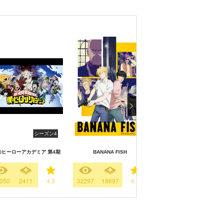
シーズン4
ふつつかな悪女ではござい
のヒーローアカデミア 第4期
BANANA FISH
が ～雛宮蝶鼠とりかえ伝
050
2411
4.3
32297
18697
4.3
292
1002
3.