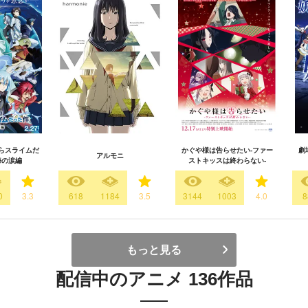
らスライムだ
かぐや様は告らせたい-ファー
劇場
アルモニ
海の涙編
ストキッスは終わらない-
0
3.3
618
1184
3.5
3144
1003
4.0
8
もっと見る
配信中のアニメ 136作品