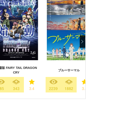
版 FAIRY TAIL DRAGON
ブルーサーマル
orange 未来
CRY
85
343
3.4
2239
1882
3.4
1290
1320
3.