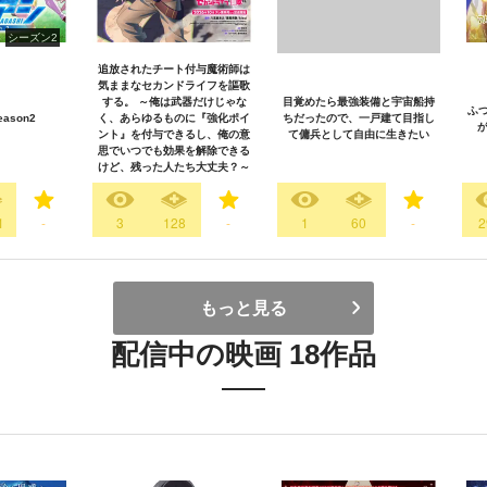
シーズン2
追放されたチート付与魔術師は
気ままなセカンドライフを謳歌
する。 ～俺は武器だけじゃな
目覚めたら最強装備と宇宙船持
ふ
ason2
く、あらゆるものに『強化ポイ
ちだったので、一戸建て目指し
が
ント』を付与できるし、俺の意
て傭兵として自由に生きたい
思でいつでも効果を解除できる
けど、残った人たち大丈夫？～
1
-
3
128
-
1
60
-
2
もっと見る
配信中の映画 18作品