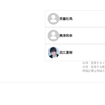
斉藤壮馬
興津和幸
花江夏樹
出演・監督するド
出演・監督する配
関連記事は登録さ