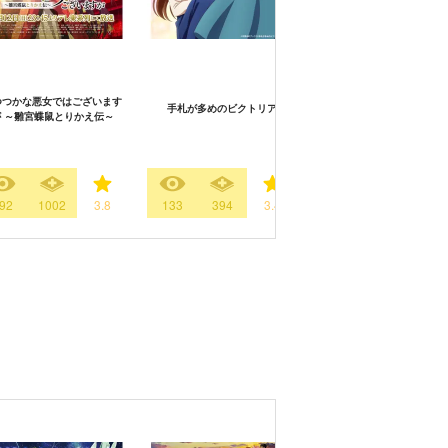
つつかな悪女ではございます
無自覚聖女は今日も無意識
手札が多めのビクトリア
 ～雛宮蝶鼠とりかえ伝～
を垂れ流す
92
1002
3.8
133
394
3.4
113
286
2.