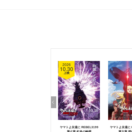
2026
10.30
上映
ヤマトよ永遠に REBEL3199
ヤマトよ永遠に R
第七章 虹色の輪廻
第六章 碧