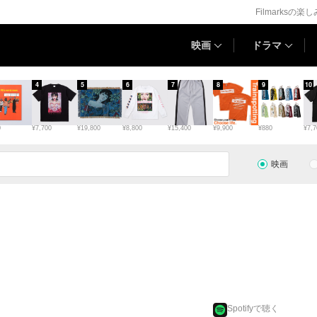
Filmarksの楽
映画
ドラマ
4
5
6
7
8
9
10
0
¥7,700
¥19,800
¥8,800
¥15,400
¥9,900
¥880
¥7,7
映画
Spotifyで聴く