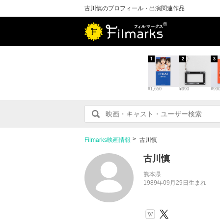
古川慎のプロフィール・出演関連作品
1
2
3
¥1,650
¥990
¥99
Filmarks映画情報
古川慎
古川慎
熊本県
1989年09月29日生まれ