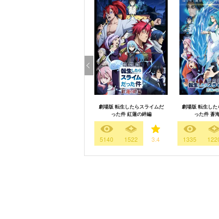
劇場版 転生したらスライムだ
劇場版 転生した
った件 紅蓮の絆編
った件 蒼
5140
1522
3.4
1335
122