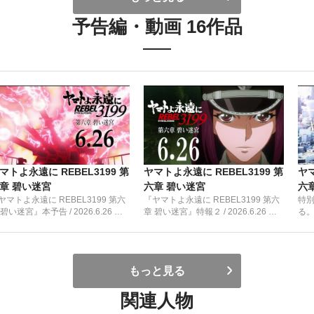
予告編・動画 16作品
マトよ永遠に REBEL3199 第
ヤマトよ永遠に REBEL3199 第
ヤマ
章 碧い迷宮
六章 碧い迷宮
六
ヤマトよ永遠に REBEL3199 第六
『ヤマトよ永遠に REBEL3199 第六
特
 碧い迷宮』本予告 / 2026.6.26 上
章 碧い迷宮』特報２ / 2026.6.26 上
る
開始
映開始
もっと見る
関連人物