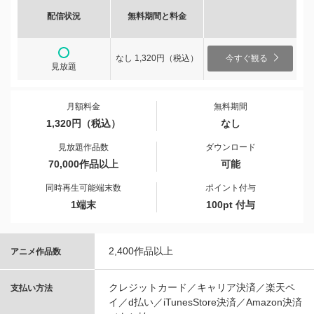
配信状況
無料期間と料金
なし 1,320円（税込）
今すぐ観る
見放題
月額料金
無料期間
1,320円（税込）
なし
見放題作品数
ダウンロード
70,000作品以上
可能
同時再生可能端末数
ポイント付与
1端末
100pt 付与
2,400作品以上
アニメ作品数
クレジットカード／キャリア決済／楽天ペ
支払い方法
イ／d払い／iTunesStore決済／Amazon決済