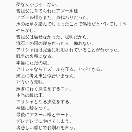
夢なんかじゃ、ない。
曾祖父に育てられたアズール様
アズール様もまた、身代わりだった。
床の紋章を踏んでしまったことで偽物だとバレてしまう
やらかし。
曾祖父は騙せなかった、聡明だから。
流石この国の礎を作った人、侮れない。
アリシャ姫は完全に利用されていることが分かった。
戦争の火種になる。
本当にただの駒。
アリシャならアズールを守ることができる。
姉上に考え事は似合いません。
どういう意味。
嫁ぎに行く決意をするニナ。
本当の敵は王。
アリシャとなる決意をする。
神様に嘘をつく。
最後にアズール様とデート。
デレデレでにやけてしまう。
者悲しい感じでお別れを言う。