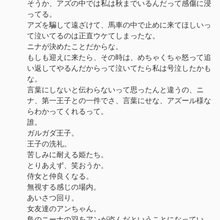
そうか、アズの中では私は秋までいるんだって感傷に浸
ってる。
アズを騙して遠ざけて、馬車の中で止めに来てほしいっ
て泣いてるのは正直ウケてしまったな。
ニナが決めたことだからな。
もしも迎えに来たら、その時は、めちゃくちゃ怒って追
い返してやるんだからって泣いてたら私は号泣したかも
な。
言葉にしないと伝わらないって思ったんと違うの、ニ
ナ、第一王子との一件でさ、言葉にせな、アズール様な
らわかってくれるって。
誰。
ガルガダ王子。
王子の洗礼。
苦しみに耐える姫たち。
とりあえず、笑おうか。
侍女と仲良くなる。
無視する感じの場内。
あいさつ回り。
女友達のアンちゃん。
鳥のニーナの羽をアンが盗んだということになってい