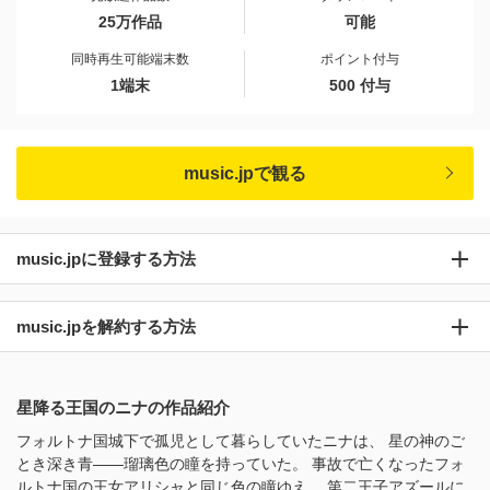
25万作品
可能
同時再生可能端末数
ポイント付与
1端末
500 付与
music.jpで観る
music.jpに登録する方法
music.jpを解約する方法
星降る王国のニナの作品紹介
フォルトナ国城下で孤児として暮らしていたニナは、 星の神のご
とき深き青――瑠璃色の瞳を持っていた。 事故で亡くなったフォ
ルトナ国の王女アリシャと同じ色の瞳ゆえ、 第二王子アズールに