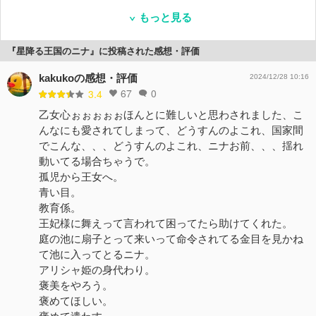
もっと見る
『星降る王国のニナ』に投稿された感想・評価
kakukoの感想・評価
2024/12/28 10:16
67
0
3.4
乙女心ぉぉぉぉぉほんとに難しいと思わされました、こ
んなにも愛されてしまって、どうすんのよこれ、国家間
でこんな、、、どうすんのよこれ、ニナお前、、、揺れ
動いてる場合ちゃうで。
孤児から王女へ。
青い目。
教育係。
王妃様に舞えって言われて困ってたら助けてくれた。
庭の池に扇子とって来いって命令されてる金目を見かね
て池に入ってとるニナ。
アリシャ姫の身代わり。
褒美をやろう。
褒めてほしい。