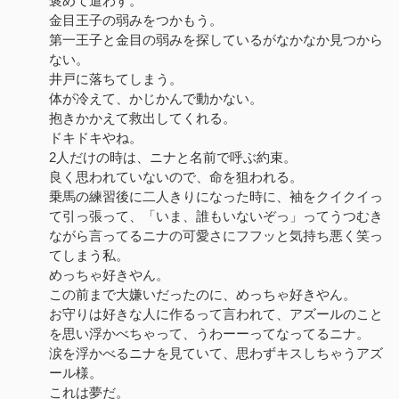
褒めて遣わす。
金目王子の弱みをつかもう。
第一王子と金目の弱みを探しているがなかなか見つから
ない。
井戸に落ちてしまう。
体が冷えて、かじかんで動かない。
抱きかかえて救出してくれる。
ドキドキやね。
2人だけの時は、ニナと名前で呼ぶ約束。
良く思われていないので、命を狙われる。
乗馬の練習後に二人きりになった時に、袖をクイクイっ
て引っ張って、「いま、誰もいないぞっ」ってうつむき
ながら言ってるニナの可愛さにフフッと気持ち悪く笑っ
てしまう私。
めっちゃ好きやん。
この前まで大嫌いだったのに、めっちゃ好きやん。
お守りは好きな人に作るって言われて、アズールのこと
を思い浮かべちゃって、うわーーってなってるニナ。
涙を浮かべるニナを見ていて、思わずキスしちゃうアズ
ール様。
これは夢だ。