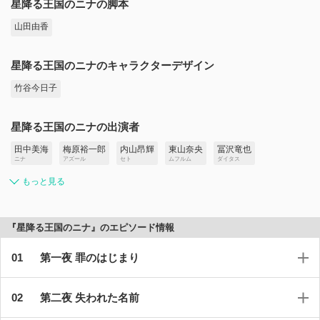
星降る王国のニナの脚本
山田由香
星降る王国のニナのキャラクターデザイン
竹谷今日子
星降る王国のニナの出演者
田中美海
梅原裕一郎
内山昂輝
東山奈央
冨沢竜也
ニナ
アズール
セト
ムフルム
ダイタス
もっと見る
『星降る王国のニナ』のエピソード情報
第一夜 罪のはじまり
第二夜 失われた名前