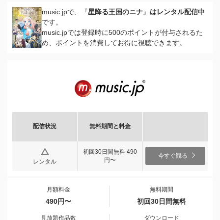
music.jpで、『
星降る王国のニナ
』
はレンタル配信中
です。
music.jpでは登録時に500のポイントが付与されるた
め、ポイントを消費してお得に視聴できます。
配信状況
無料期間と料金
初回30日間無料 490
今すぐ観る
円〜
レンタル
月額料金
無料期間
490円〜
初回30日間無料
見放題作品数
ダウンロード