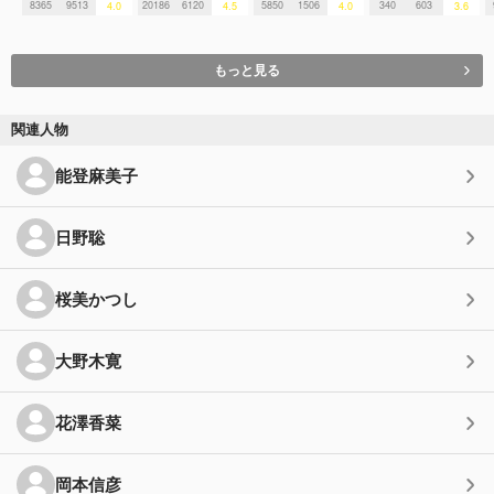
8365
9513
20186
6120
5850
1506
340
603
4.0
4.5
4.0
3.6
もっと見る
関連人物
能登麻美子
日野聡
桜美かつし
大野木寛
花澤香菜
岡本信彦