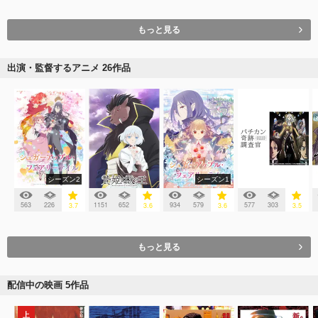
もっと見る
出演・監督するアニメ 26作品
シーズン2
シーズン1
563
226
1151
652
934
579
577
303
3.7
3.6
3.6
3.5
もっと見る
配信中の映画 5作品