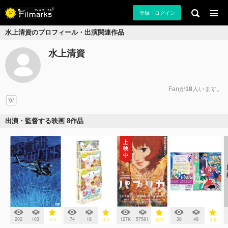
登録・ログイン
水上清資のプロフィール・出演関連作品
水上清資
Fanが
18
人います。
出演・監督する映画 8作品
202
103
74
18
127K
57581
38
49
3.0
3.2
3.9
3.6