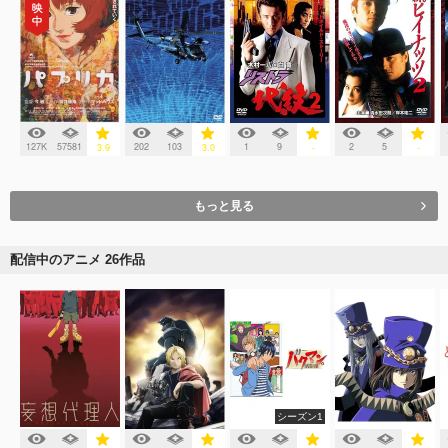
127K
57581
202
103
1
9
2
5
3.9
3.0
-
-
もっと見る
配信中のアニメ 26作品
シーズン1