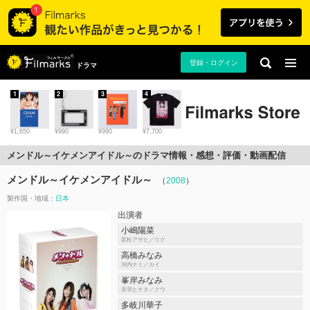
登録・ログイン
ドラマ
1
2
3
4
¥1,650
¥990
¥990
¥7,700
メンドル～イケメンアイドル～のドラマ情報・感想・評価・動画配信
メンドル～イケメンアイドル～
（
2008
）
製作国・地域：
日本
出演者
小嶋陽菜
若松アサヒ／リク
高橋みなみ
河内ナミ／カイ
峯岸みなみ
音羽ヒナタ／クウ
多岐川華子