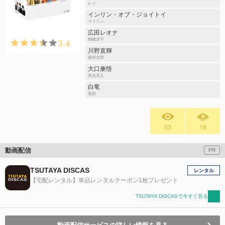
レイ
インリン・オブ・ジョイトイ
マリリン
広田レオナ
3.4
鴨嘴冴子
川野直輝
葉村次郎
大口兼悟
美吉克之
白竜
黒田
53
18
動画配信
PR
TSUTAYA DISCAS
レンタル
【宅配レンタル】単品レンタルクーポン1枚プレゼント
TSUTAYA DISCASで今すぐ見る