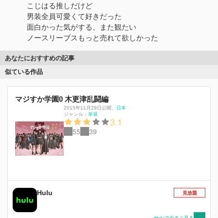
こじはる推しだけど
男装全員可愛くて好きだった
面白かった気がする、また観たい
ノースリーブスもっと売れて欲しかった
あなたにおすすめの記事
似ている作品
マジすか学園0 木更津乱闘編
2015年11月29日公開
、
日本
ジャンル：
単発
3.1
55
39
Hulu
見放題
Huluで今すぐ見る