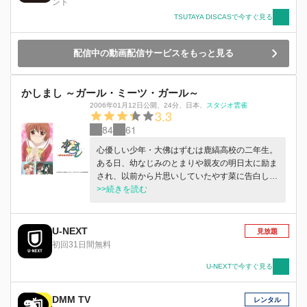
ント
TSUTAYA DISCASで今すぐ見る
配信中の動画配信サービスをもっと見る
かしまし ～ガール・ミーツ・ガール～
2006年01月12日公開
、
24分
、
日本
、
スタジオ雲雀
3.3
84
61
心優しい少年・大佛はずむは鹿縞高校の二年生。
ある日、幼なじみのとまりや親友の明日太に励ま
され、以前から片思いしていたやす菜に告白した
はずむだが、見事に断られてしまう。傷心を癒す
>>続きを読む
ため、やす菜と出会った鹿縞山に向かうはずむ。
しかしそこで宇宙船の落下に巻き込まれ、宇宙人
の手で一命は取り留めるものの、肉体再生時の手
U-NEXT
見放題
違いで性別が反転、つまり女の子になってしま
初回31日間無料
う！ その日から、はずむ、やす菜、とまりの複
雑な関係が始まるのだった。
U-NEXTで今すぐ見る
DMM TV
レンタル