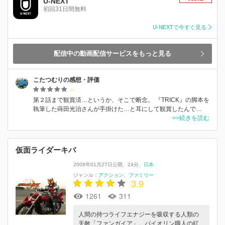
U-NEXT
初回31日間無料
U-NEXTで今すぐ見る
配信中の動画配信サービスをもっと見る
こたつむりの感想・評価
-
第２話まで観賞済…というか、そこで断念。 『TRICK』の脚本を
執筆した蒔田光治さんが手掛けた…と耳にして観賞したんで…
>>続きを読む
仮面ライダーキバ
2008年01月27日公開
24分
日本
ジャンル：
アクション
ファミリー
3.9
1261
311
人間の持つライフエナジーを吸収する人類の
天敵「ファンガイア」。バイオリン職人の紅