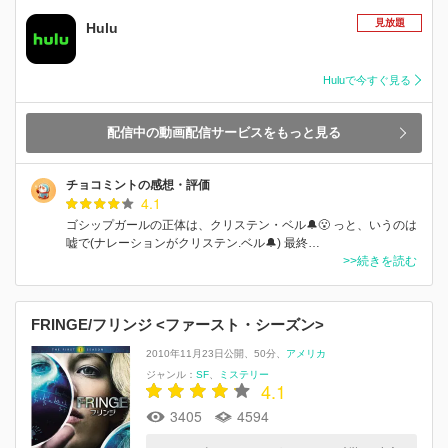
見放題
Hulu
Huluで今すぐ見る
配信中の動画配信サービスをもっと見る
チョコミントの感想・評価
4.1
ゴシップガールの正体は、クリステン・ベル🔔😮 っと、いうのは
嘘で(ナレーションがクリステン.ベル🔔) 最終…
>>続きを読む
FRINGE/フリンジ <ファースト・シーズン>
2010年11月23日公開
50分
アメリカ
ジャンル：
SF
ミステリー
4.1
3405
4594