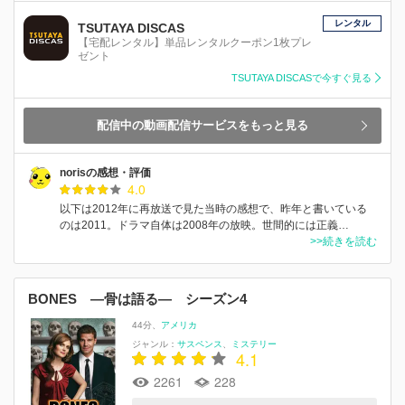
レンタル
TSUTAYA DISCAS
【宅配レンタル】単品レンタルクーポン1枚プレ
ゼント
TSUTAYA DISCASで今すぐ見る
配信中の動画配信サービスをもっと見る
norisの感想・評価
4.0
以下は2012年に再放送で見た当時の感想で、昨年と書いている
のは2011。ドラマ自体は2008年の放映。世間的には正義…
>>続きを読む
BONES ―骨は語る― シーズン4
44分
アメリカ
ジャンル：
サスペンス
ミステリー
4.1
2261
228