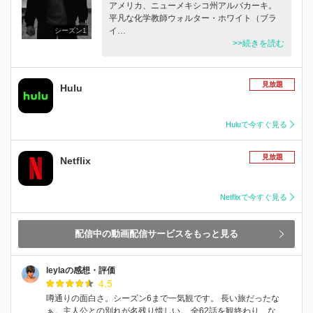
アメリカ、ニューメキシコ州アルバカーキ。
平凡な化学教師ウォルター・ホワイト（ブラ
イ…
シーズン1
>>続きを読む
見放題
Hulu
Huluで今すぐ見る
見放題
Netflix
Netflixで今すぐ見る
配信中の動画配信サービスをもっと見る
leylaの感想・評価
4.5
噂通りの面白さ。シーズン6まで一気観です。 長い旅だったな
ぁ。主人公との別れが名残り惜しい。 全62話を観終わり、な…