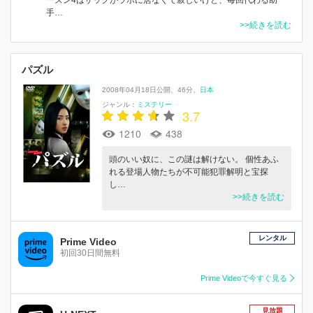
手…
>>続きを読む
パズル
2008年04月18日公開
46分
日本
ジャンル：
ミステリー
3.7
1210
438
頭のいい奴に、この謎は解けない。 個性あふ
れる登場人物たちが不可能犯罪解明と宝探
し…
>>続きを読む
レンタル
Prime Video
初回30日間無料
Prime Videoで今すぐ見る
見放題