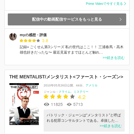
Prime Videoで今すぐ見る
配信中の動画配信サービスをもっと見る
myの感想・評価
3.8
記録⭐︎ ごくせん第3シリーズ 私の世代はここ！！ 三浦春馬・高木
雄也好きだったな〜 最近見返すまでほとんど触れ…
>>続きを読む
THE MENTALIST/メンタリスト<ファースト・シーズン>
2010年05月26日公開
44分
アメリカ
ジャンル：
クライム
ミステリー
4.2
11825
5713
パトリック・ジェーンは“メンタリスト”と呼ば
れる犯罪コンサルタントである。卓抜した…
シーズン1
>>続きを読む