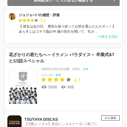
動画配信サービスがあるか確認する
ジョジョパパの感想・評価
3.8
【 彼女はあの日、 勇気を振り絞ってお前を選んだんだぞっ！】
あらすじはコチラ💁🏻🎯 健の告白を聞いて、礼が…
>>続きを読む
花ざかりの君たちへ～イケメン パラダイス～ 卒業式&7
と1/2話スペシャル
2008年10月12日公開
135分
日本
ジャンル：
単発
4.1
5996
988
レンタル
TSUTAYA DISCAS
【宅配レンタル】単品レンタルクーポン1枚プレ