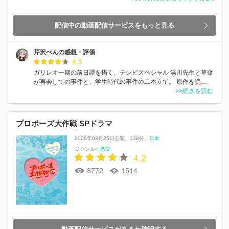
配信中の動画配信サービスをもっと見る
芹沢べんの感想・評価
4.3
ガリレオ一期の前日譚を描く、テレビスペシャル 湯川先生と草薙
が再会しての事件と、学生時代の事件の二本立て。 原作を読…
>>続きを読む
プロポーズ大作戦 SPドラマ
2008年03月25日公開
138分
日本
ジャンル：
恋愛
4.2
8772
1514