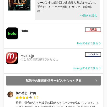
シーズン3の最終回で連続殺人鬼ゴルモゴンの
手先だったことが判明したザック。精神病
シーズン4
棟…
>>続きを読む
見放題
Hulu
Huluで今すぐ見る
レンタル
music.jp
今なら30日間無料でおためし
music.jpで今すぐ見る
配信中の動画配信サービスをもっと見る
橘の感想・評価
3.7
時折、気合が入った設定の回があってパンチが効いています。 シ
ーズン4はザックがラボに居なくて寂しいけど、毎回代わる助