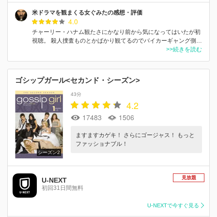
米ドラマを観まくる女ぐみたの感想・評価
4.0
チャーリー・ハナム観たさにかなり前から気になってはいたが初
視聴。 殺人捜査ものとかばかり観てるのでバイカーギャング側…
>>続きを読む
ゴシップガール<セカンド・シーズン>
43分
4.2
17483
1506
ますますカゲキ！ さらにゴージャス！ もっと
ファッショナブル！
シーズン2
見放題
U-NEXT
初回31日間無料
U-NEXTで今すぐ見る