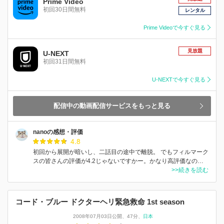
Prime Video
初回30日間無料
レンタル
Prime Videoで今すぐ見る
見放題
U-NEXT
初回31日間無料
U-NEXTで今すぐ見る
配信中の動画配信サービスをもっと見る
nanoの感想・評価
4.8
初回から展開が暗いし、二話目の途中で離脱。 でもフィルマーク
スの皆さんの評価が4.2じゃないですかー。かなり高評価なの…
>>続きを読む
コード・ブルー ドクターヘリ緊急救命 1st season
2008年07月03日公開
47分
日本