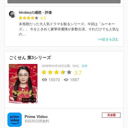
hirobeyの感想・評価
4.0
未視聴だった大人気ドラマを観るシリーズ。今回は「ルーキー
ズ」。 今をときめく豪華俳優陣が多数出演。それだけでも人気な
の…
>>続きを読む
ごくせん 第3シリーズ
2008年04月19日公開
54分
日本
3.7
15070
1597
シーズン3
見放題
Prime Video
初回30日間無料