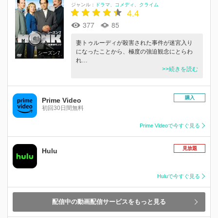
ジャンル：
ドラマ
コメディ
クライム
4.4
377
85
妻トゥルーディが殺害された事件が迷宮入り
になったことから、極度の強迫観念にとらわ
シーズン7
れ…
>>続きを読む
購入
Prime Video
初回30日間無料
Prime Videoで今すぐ見る
見放題
Hulu
Huluで今すぐ見る
配信中の動画配信サービスをもっと見る