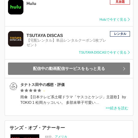
見放題
Hulu
Huluで今すぐ見る
レンタル
TSUTAYA DISCAS
【宅配レンタル】単品レンタルクーポン1枚プレ
ゼント
TSUTAYA DISCASで今すぐ見る
配信中の動画配信サービスをもっと見る
タナトス田中の感想・評価
-
雨傘 【日本テレビ系土曜ドラマ「ヤスコとケンジ」主題歌】 by
TOKIO 1 松岡カッコいい。 多部未華子可愛い…
>>続きを読む
サンズ・オブ・アナーキー
44分
アメリカ