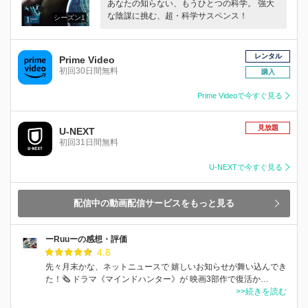
あなたの知らない、もうひとつの科学。 強大
な陰謀に挑む、超・科学サスペンス！
シーズン1
レンタル
Prime Video
初回30日間無料
購入
Prime Videoで今すぐ見る
見放題
U-NEXT
初回31日間無料
U-NEXTで今すぐ見る
配信中の動画配信サービスをもっと見る
ーRuuーの感想・評価
4.8
先々月末かな、ネットニュースで 嬉しいお知らせが舞い込んでき
た！🗞️ ドラマ《マインドハンター》が 映画3部作で復活か…
>>続きを読む