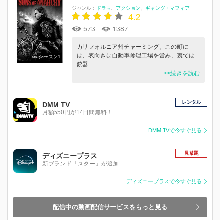
ジャンル：
ドラマ
アクション
ギャング・マフィア
4.2
573
1387
カリフォルニア州チャーミング。この町に
は、表向きは自動車修理工場を営み、裏では
シーズン1
銃器…
>>続きを読む
レンタル
DMM TV
月額550円が14日間無料！
DMM TVで今すぐ見る
見放題
ディズニープラス
新ブランド「スター」が追加
ディズニープラスで今すぐ見る
配信中の動画配信サービスをもっと見る