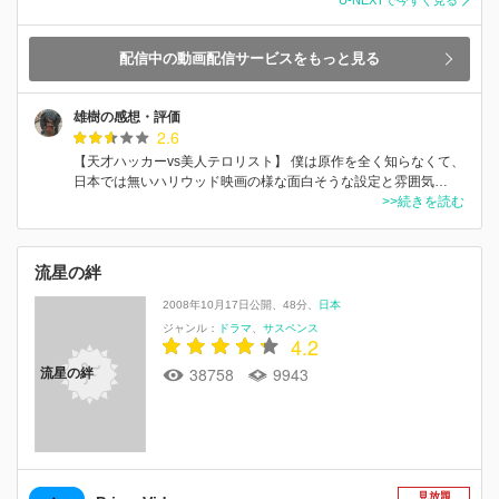
配信中の動画配信サービスをもっと見る
雄樹の感想・評価
2.6
【天才ハッカーvs美人テロリスト】 僕は原作を全く知らなくて、
日本では無いハリウッド映画の様な面白そうな設定と雰囲気…
>>続きを読む
流星の絆
2008年10月17日公開
48分
日本
ジャンル：
ドラマ
サスペンス
4.2
38758
9943
流星の絆
見放題