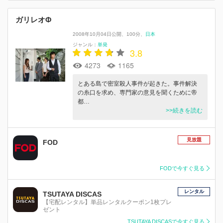
ガリレオΦ
2008年10月04日公開
100分
日本
ジャンル：
単発
3.8
4273
1165
とある島で密室殺人事件が起きた。事件解決
の糸口を求め、専門家の意見を聞くために帝
都…
>>続きを読む
見放題
FOD
FODで今すぐ見る
レンタル
TSUTAYA DISCAS
【宅配レンタル】単品レンタルクーポン1枚プレ
ゼント
TSUTAYA DISCASで今すぐ見る