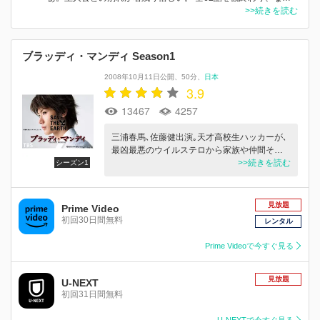
>>続きを読む
ブラッディ・マンディ Season1
2008年10月11日公開
50分
日本
3.9
13467
4257
三浦春馬､佐藤健出演｡天才高校生ハッカーが､
最凶最悪のウイルステロから家族や仲間そ…
>>続きを読む
シーズン1
見放題
Prime Video
初回30日間無料
レンタル
Prime Videoで今すぐ見る
見放題
U-NEXT
初回31日間無料
U-NEXTで今すぐ見る