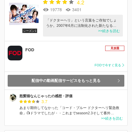
4.2
19778
3401
「ドクターヘリ」という言葉をご存知でしょ
うか。2007年6月に法制化された新たなる…
>>続きを読む
シーズン1
見放題
FOD
FODで今すぐ見る
配信中の動画配信サービスをもっと見る
怒髪猫なんじゃったの感想・評価
3.7
あまり期待してなかった「コード・ブルー ドクターヘリ緊急救
命」📺ドラマでしたが・・これまでseason2.3そして番外…
>>続きを読む