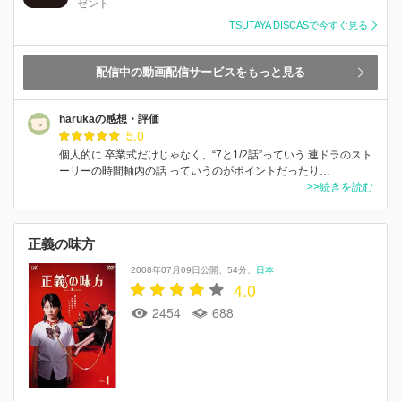
ゼント
TSUTAYA DISCASで今すぐ見る
配信中の動画配信サービスをもっと見る
harukaの感想・評価
5.0
個人的に 卒業式だけじゃなく、“7と1/2話”っていう 連ドラのスト
ーリーの時間軸内の話 っていうのがポイントだったり…
>>続きを読む
正義の味方
2008年07月09日公開
54分
日本
4.0
2454
688