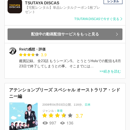
レンタル
TSUTAYA DISCAS
【宅配レンタル】単品レンタルクーポン1枚プレ
ゼント
TSUTAYA DISCASで今すぐ見る
配信中の動画配信サービスをもっと見る
Reiの感想・評価
3.9
鑑賞記録。 全23話 もうシーズン5。 とうとうHuluでの配信も8月
23日で終了してしまうとの事。 そこまでには…
>>続きを読む
アテンションプリーズ スペシャル オーストラリア・シド
ニー編
2008年04月03日公開
116分
日本
ジャンル：
単発
3.7
997
136