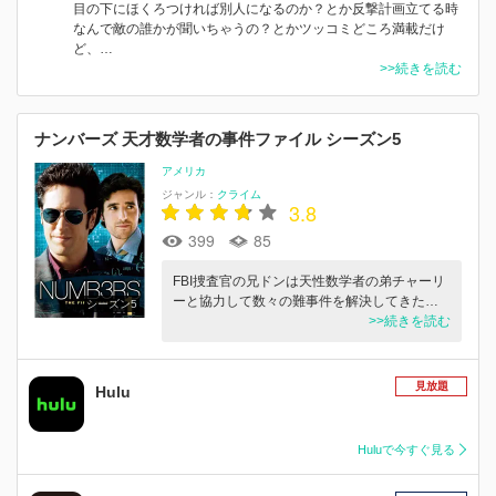
目の下にほくろつければ別人になるのか？とか反撃計画立てる時
なんで敵の誰かが聞いちゃうの？とかツッコミどころ満載だけ
ど、…
>>続きを読む
ナンバーズ 天才数学者の事件ファイル シーズン5
アメリカ
ジャンル：
クライム
3.8
399
85
FBI捜査官の兄ドンは天性数学者の弟チャーリ
ーと協力して数々の難事件を解決してきた…
シーズン5
>>続きを読む
見放題
Hulu
Huluで今すぐ見る