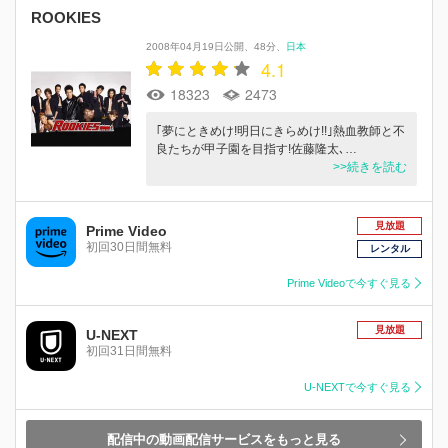
ROOKIES
2008年04月19日公開
48分
日本
4.1
18323
2473
｢夢にときめけ!明日にきらめけ!!｣熱血教師と不
良たちが甲子園を目指す!佐藤隆太､…
>>続きを読む
見放題
Prime Video
初回30日間無料
レンタル
Prime Videoで今すぐ見る
見放題
U-NEXT
初回31日間無料
U-NEXTで今すぐ見る
配信中の動画配信サービスをもっと見る