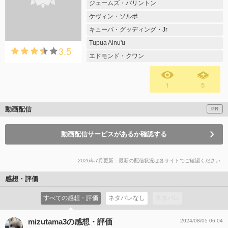
ジェームズ・バリントン
ケヴィン・ソルボ
キューバ・グッディング・Jr
Tupua Ainu'u
3.5
エドモンド・クワン
1
5
動画配信
PR
動画配信サービスがあるか確認する
2026年7月更新：最新の配信状況は各サイトでご確認ください
感想・評価
すべての感想・評価
ネタバレなし
ネタバレ
mizutama3の感想・評価
2024/08/05 06:04