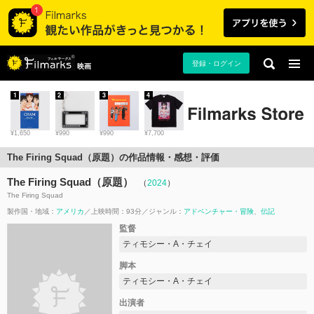
登録・ログイン
映画
1
2
3
4
¥1,650
¥990
¥990
¥7,700
The Firing Squad（原題）の作品情報・感想・評価
The Firing Squad（原題）
（
2024
）
The Firing Squad
製作国・地域：
アメリカ
上映時間：93分
ジャンル：
アドベンチャー・冒険
伝記
監督
ティモシー・A・チェイ
脚本
ティモシー・A・チェイ
出演者