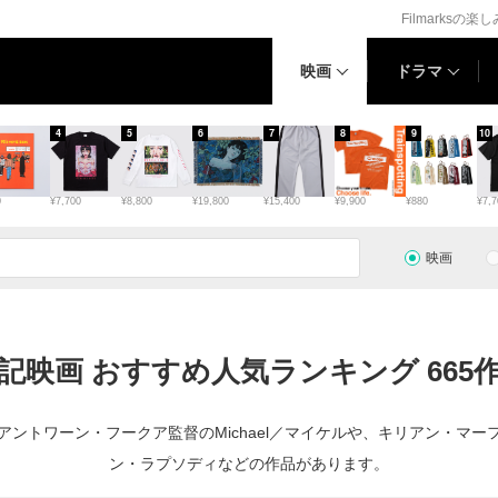
Filmarksの楽
映画
ドラマ
4
5
6
7
8
9
10
0
¥7,700
¥8,800
¥19,800
¥15,400
¥9,900
¥880
¥7,7
映画
記映画 おすすめ人気ランキング 665
ントワーン・フークア監督のMichael／マイケルや、キリアン・マ
ン・ラプソディなどの作品があります。