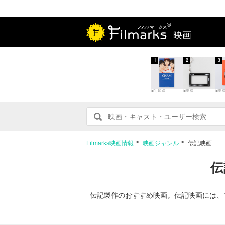
映画
1
2
3
¥1,650
¥990
¥99
Filmarks映画情報
映画ジャンル
伝記映画
伝
伝記製作のおすすめ映画。伝記映画には、ア