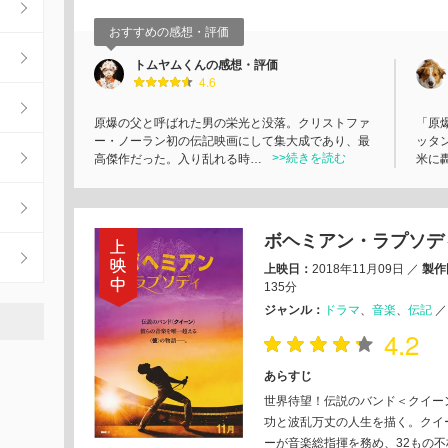
おすすめの感想・評価
トムヤムくんの感想・評価
4.6
原爆の父と呼ばれた男の栄光と没落。クリストファ
「原
ー・ノーラン初の伝記映画にして集大成であり、最
ッタ
>>続きを読む
高傑作だった。入り乱れる時…
米に
ボヘミアン・ラプソデ
上映日：
2018年11月09日
／
製作
135分
ジャンル：
ドラマ
音楽
伝記
4.2
あらすじ
世界待望！伝説のバンド＜クイー
功と波乱万丈の人生を描く。クイ
ーが音楽総指揮を務め、32もの