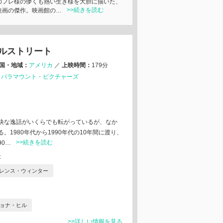
のフレ様の儚くも熱い生き様を大胆に描いた、
>>続きを読む
映画の傑作。映画館の…
ルストリート
国・地域：
アメリカ
／
上映時間：
179分
：
パラマウント・ピクチャーズ
快な逸話がいくらでも転がっているが、なか
1980年代から1990年代の10年間に渡り、
>>続きを読む
90…
本
レンス・ウィンター
ョナ・ヒル
>>詳しい情報を見る