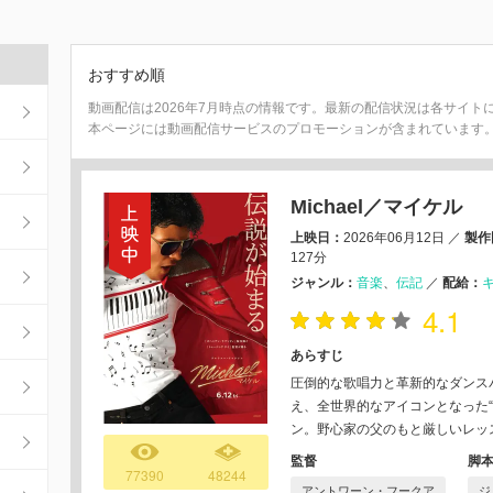
おすすめ順
動画配信は2026年7月時点の情報です。最新の配信状況は各サイト
本ページには動画配信サービスのプロモーションが含まれています
Michael／マイケル
上映日：
2026年06月12日
／
製作
127分
ジャンル：
音楽
伝記
／
配給：
4.1
あらすじ
圧倒的な歌唱力と革新的なダンス
え、全世界的なアイコンとなった
ン。野心家の父のもと厳しいレッ
監督
脚
77390
48244
アントワーン・フークア
ジ