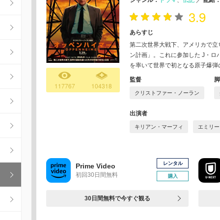
ジャンル：
ドラマ
伝記
／
配給
3.9
あらすじ
第二次世界大戦下、アメリカで立
ン計画」。これに参加した J・
を率いて世界で初となる原子爆弾
監督
脚
117767
104318
クリストファー・ノーラン
出演者
キリアン・マーフィ
エミリー
レンタル
Prime Video
初回30日間無料
購入
30日間無料で今すぐ観る