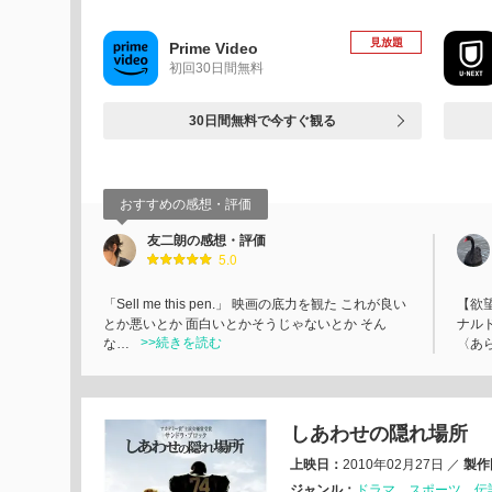
見放題
Prime Video
初回30日間無料
30日間無料で今すぐ観る
おすすめの感想・評価
友二朗の感想・評価
5.0
「Sell me this pen.」 映画の底力を観た これが良い
【欲
とか悪いとか 面白いとかそうじゃないとか そん
ナル
>>続きを読む
な…
〈あら
しあわせの隠れ場所
上映日：
2010年02月27日
／
製作
ジャンル：
ドラマ
スポーツ
伝