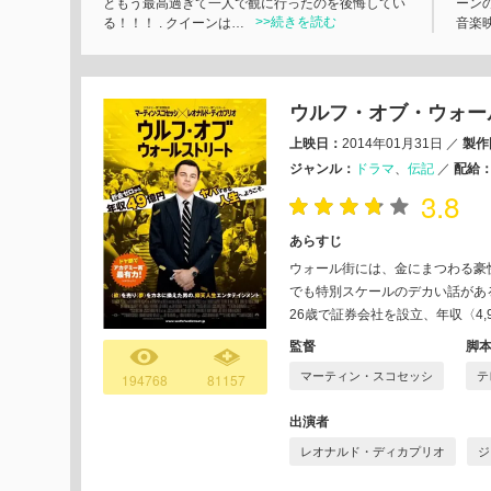
ともう最高過ぎて一人で観に行ったのを後悔してい
ーン
>>続きを読む
る！！！ . クイーンは…
音楽
ウルフ・オブ・ウォー
上映日：
2014年01月31日
／
製作
ジャンル：
ドラマ
伝記
／
配給
3.8
あらすじ
ウォール街には、金にまつわる豪
でも特別スケールのデカい話がある。
26歳で証券会社を設立、年収〈4,
監督
脚
マーティン・スコセッシ
テ
194768
81157
出演者
レオナルド・ディカプリオ
ジ