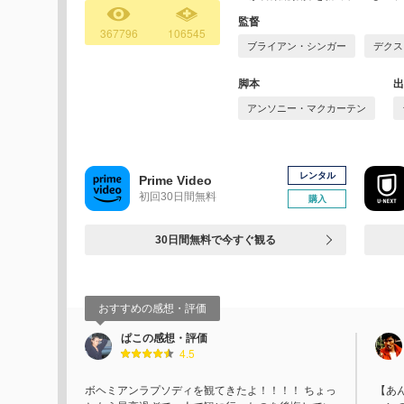
監督
367796
106545
ブライアン・シンガー
デクス
脚本
出
アンソニー・マクカーテン
レンタル
Prime Video
初回30日間無料
購入
30日間無料で今すぐ観る
おすすめの感想・評価
ぱこの感想・評価
4.5
ボヘミアンラプソディを観てきたよ！！！！ ちょっ
【あ