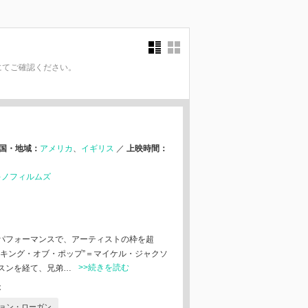
にてご確認ください。
。
国・地域：
アメリカ
イギリス
／
上映時間：
キノフィルムズ
パフォーマンスで、アーティストの枠を超
“キング・オブ・ポップ”＝マイケル・ジャクソ
>>続きを読む
スンを経て、兄弟…
本
ョン・ローガン