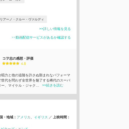
リアーノ・クルー・ヴァルディ
>>詳しい情報を見る
>>動画配信サービスがあるか確認する
コヲ志の感想・評価
4.8
歌唱力と他の追随を許さぬ類まれなパフォーマ
で世代を問わず全世界を魅了する稀代のスーパ
>>続きを読む
ター、マイケル・ジャク…
国・地域：
アメリカ
イギリス
／
上映時間：