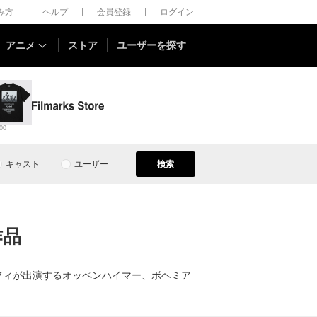
しみ方
ヘルプ
会員登録
ログイン
アニメ
ストア
ユーザーを探す
00
キャスト
ユーザー
検索
作品
ーフィが出演するオッペンハイマー、ボヘミア