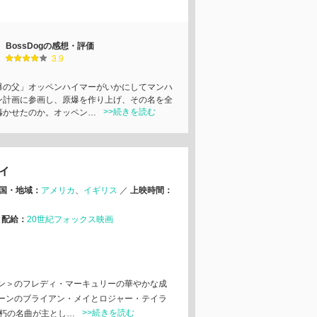
BossDogの感想・評価
3.9
爆の父」オッペンハイマーがいかにしてマンハ
ン計画に参画し、原爆を作り上げ、その名を全
>>続きを読む
轟かせたのか。オッペン…
ィ
国・地域：
アメリカ
イギリス
／
上映時間：
／
配給：
20世紀フォックス映画
ン＞のフレディ・マーキュリーの華やかな成
ーンのブライアン・メイとロジャー・テイラ
>>続きを読む
不朽の名曲が主とし…