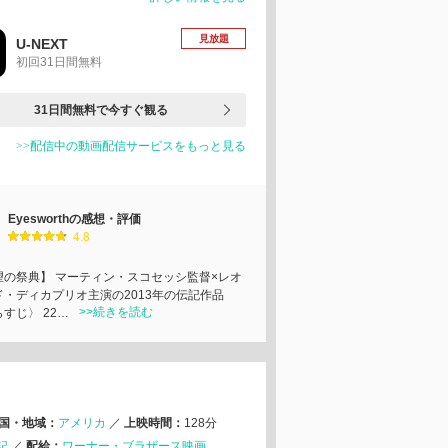
見放題
U-NEXT
初回31日間無料
31日間無料で今すぐ観る
>>配信中の動画配信サービスをもっと見る
Eyesworthの感想・評価
4.8
望の祭典】 マーティン・スコセッシ監督×レオ
ド・ディカプリオ主演の2013年の伝記作品
>>続きを読む
すじ〉 22…
国・地域：
アメリカ
／
上映時間：
128分
記
／
配給：
ワーナー・ブラザース映画