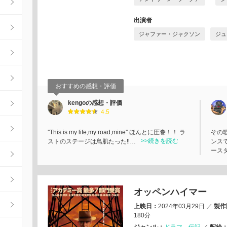
出演者
ジャファー・ジャクソン
ジュ
おすすめの感想・評価
kengoの感想・評価
4.5
''This is my life,my road,mine'' ほんとに圧巻！！ ラ
その
>>続きを読む
ストのステージは鳥肌たった‼️…
ンス
ース
オッペンハイマー
上映日：
2024年03月29日
／
製作
180分