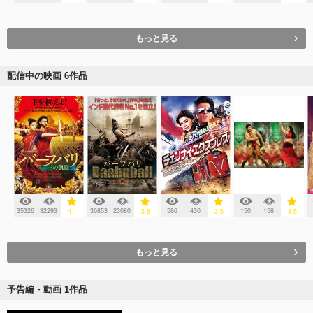
もっと見る
配信中の映画 6作品
35326
32293
36853
23080
586
430
150
158
4.1
3.8
3.5
3.5
もっと見る
予告編・動画 1作品