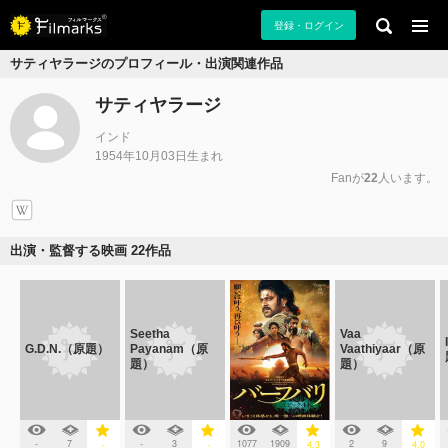
登録・ログイン
サティヤラージのプロフィール・出演関連作品
サティヤラージ
インド
1954年10月03日生まれ
Fanが
22
人います。
出演・監督する映画 22作品
Seetha
Vaa
G.D.N.（原題）
Payanam（原
Vaathiyaar（原
題）
題）
-
7
-
3
1077
1909
2
9
-
-
4.3
4.0