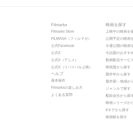
Filmarks
映画を探す
Filmarks Store
上映中の映画を
FILMAGA（フィルマガ）
公開予定の映画
公式Facebook
今週公開の映画
公式X
今話題のおすす
公式X（アニメ）
動画配信サービ
公式X（リバイバル上映）
映画賞から探す
ヘルプ
製作年から探す
基本操作
製作国・地域か
Filmarksの楽しみ方
ジャンルで探す
よくある質問
配給会社から探
映画シリーズか
#タグから探す
映画館を探す