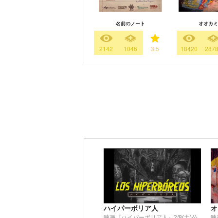
名前のノート
オオカミ
2142
1046
3.5
18420
287
ハイパーボリア人
オ
映画『ハイパーボリア人』2/8(土)公
映