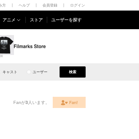
しみ方
ヘルプ
会員登録
ログイン
アニメ
ストア
ユーザーを探す
00
キャスト
ユーザー
検索
Fanが
3
人います。