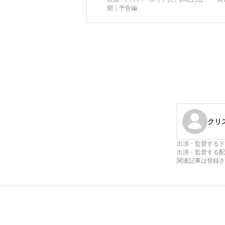
開｜予告編
クリ
出演・監督するド
出演・監督する配
関連記事は登録さ