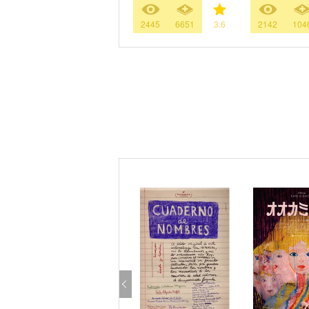
2445
6651
3.6
2142
104