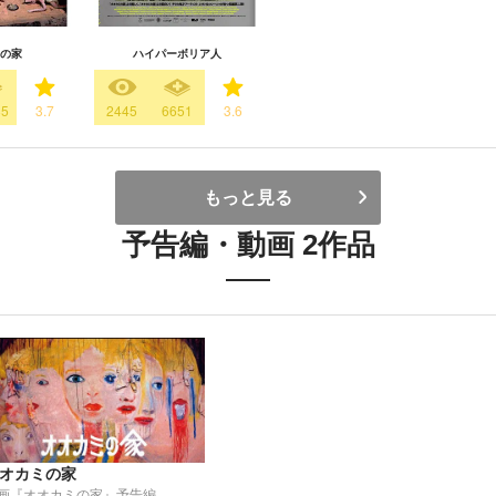
の家
ハイパーボリア人
85
3.7
2445
6651
3.6
もっと見る
予告編・動画 2作品
オカミの家
画『オオカミの家』予告編