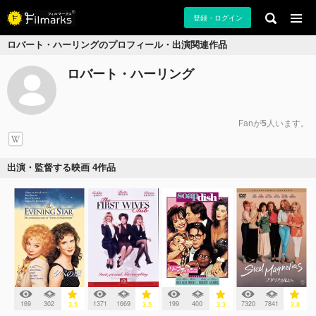
登録・ログイン
ロバート・ハーリングのプロフィール・出演関連作品
ロバート・ハーリング
Fanが
5
人います。
出演・監督する映画 4作品
169
302
1371
1669
199
400
7320
7841
3.5
3.5
3.3
3.8