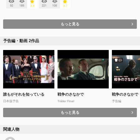
92
189
221
108
3.8
3.7
もっと見る
予告編・動画 2作品
誰もがそれを知っている
戦争のさなかで
戦争のさなかで
日本版予告
Tráiler Final
予告編
もっと見る
関連人物