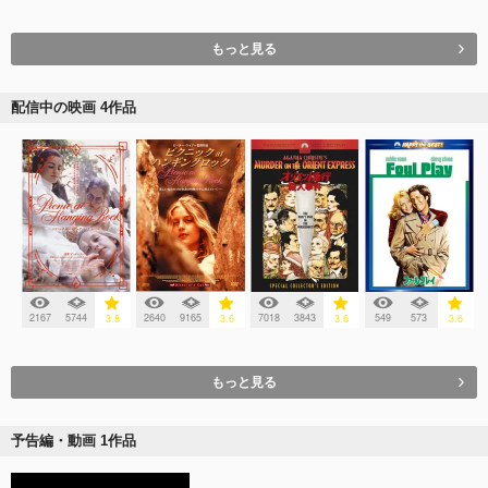
もっと見る
配信中の映画 4作品
2167
5744
2640
9165
7018
3843
549
573
3.8
3.6
3.6
3.6
もっと見る
予告編・動画 1作品