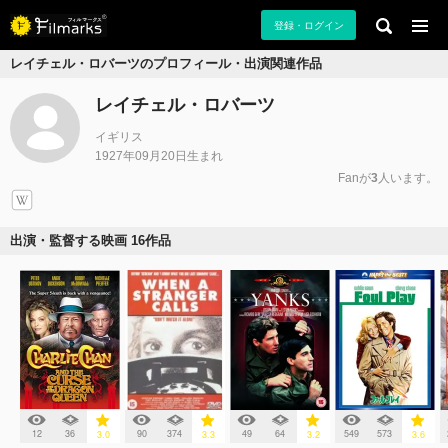
登録・ログイン
レイチェル・ロバーツのプロフィール・出演関連作品
レイチェル・ロバーツ
イギリス
1927年09月20日生まれ
Fanが
3
人います。
出演・監督する映画 16作品
12
36
90
374
49
64
549
573
3.0
3.3
3.2
3.6