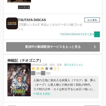
シーズン1
TSUTAYA DISCAS
レンタル
【宅配レンタル】単品レンタルクーポン1枚プレゼ
ント
TSUTAYA DISCASで今すぐ見る
配信中の動画配信サービスをもっと見る
神統記（テオゴニア）
2025/4/11公開
、
24分
、
日本
、
旭プロダクション
3.1
180
191
人族の土地に攻め入る灰猿人（マカク）族、豚人
（オーグ）ら亜人種との戦が続く戦乱の時代。
ラグ村の少年・カイは村を守るため日々戦いに明
け暮れていた。 「加護持ち」と呼ばれる強大な
>>続きを読む
力を持った者たちにより厳しい戦いを強いられ
次々と仲間が倒れていく中、突如、自身が経験し