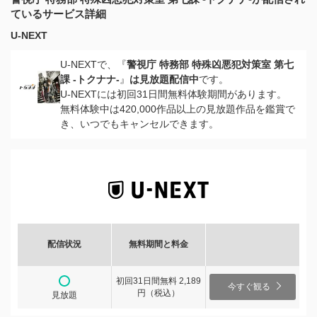
ているサービス詳細
U-NEXT
U-NEXTで、『
警視庁 特務部 特殊凶悪犯対策室 第七
課 -トクナナ-
』
は見放題配信中
です。
U-NEXTには初回31日間無料体験期間があります。
無料体験中は420,000作品以上の見放題作品を鑑賞で
き、いつでもキャンセルできます。
配信状況
無料期間と料金
初回31日間無料 2,189
今すぐ観る
円（税込）
見放題