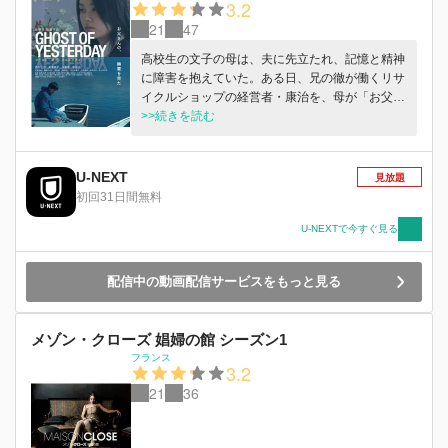
3.2
21
47
高校生の文子の母は、夫に先立たれ、記憶と精神
に障害を抱えていた。ある日、兄の徹が働くリサ
イクルショップの経営者・康治を、母が「お父さ
ん」と呼んだことから、文子は康冶に母の夫とし
>>続きを読む
て振る舞うように頼み、康治を加えた4人による
生活が始まるが…。
U-NEXT
見放題
初回31日間無料
U-NEXTで今すぐ見る
配信中の動画配信サービスをもっと見る
メゾン・クローズ 娼婦の館 シーズン1
フランス
3.2
21
36