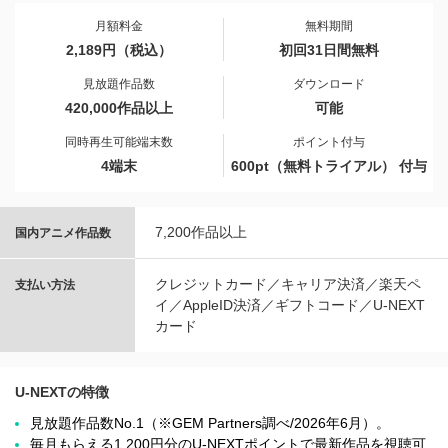
月額料金
無料期間
2,189円（税込）
初回31日間無料
見放題作品数
ダウンロード
420,000作品以上
可能
同時再生可能端末数
ポイント付与
4端末
600pt（無料トライアル） 付与
7,200作品以上
国内アニメ作品数
クレジットカード／キャリア決済／楽天ペ
支払い方法
イ／AppleID決済／ギフトコード／U-NEXT
カード
U-NEXTの特徴
見放題作品数No.1（※GEM Partners調べ/2026年6⽉）。
毎月もらえる1,200円分のU-NEXTポイントで最新作品を視聴可