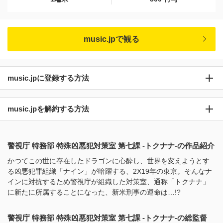
music.jpで観る
music.jpに登録する方法
music.jpを解約する方法
警視庁 特務部 特殊凶悪犯対策室 第七課 -トクナナ-の作品紹介
かつてこの世に存在したドラゴンに心酔し、世界を変えようとす
る凶悪犯罪組織「ナイン」が暗躍する、2X19年の東京。そんなナ
インに対抗するため警視庁が組織した対策室、通称「トクナナ」
に新たに所属することになった、新米刑事の運命は…!?
警視庁 特務部 特殊凶悪犯対策室 第七課 -トクナナ-の総監督