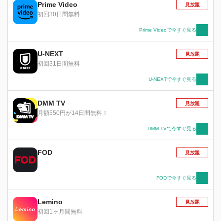
た事がないはずの「不思議な記憶」を思い出す。
Prime Video
見放題
それはこの世界より文明が進んだ技術や人々の生
初回30日間無料
活の知識だった。 そして、一人の村人に過ぎな
かったカイだが、やがて大きな試練に巻き込まれ
Prime Videoで今すぐ見る
ていくことになり…。 過酷な世界で一人の少年
の戦いと成長を綴る壮大なファンタジーがここに
U-NEXT
見放題
始まる。
初回31日間無料
U-NEXTで今すぐ見る
DMM TV
見放題
月額550円が14日間無料！
DMM TVで今すぐ見る
FOD
見放題
FODで今すぐ見る
Lemino
見放題
初回1ヶ月間無料