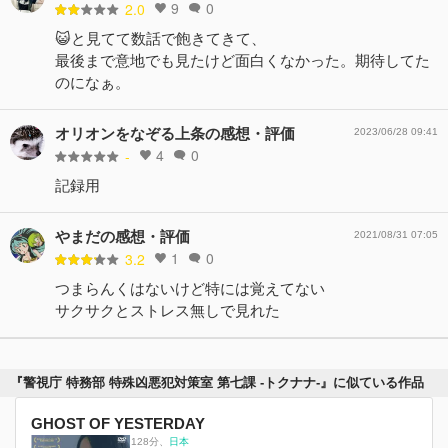
9
0
2.0
😺と見てて数話で飽きてきて、
最後まで意地でも見たけど面白くなかった。期待してた
のになぁ。
オリオンをなぞる上条の感想・評価
2023/06/28 09:41
4
0
-
記録用
やまだの感想・評価
2021/08/31 07:05
1
0
3.2
つまらんくはないけど特には覚えてない
サクサクとストレス無しで見れた
『警視庁 特務部 特殊凶悪犯対策室 第七課 -トクナナ-』に似ている作品
GHOST OF YESTERDAY
128分
、
日本