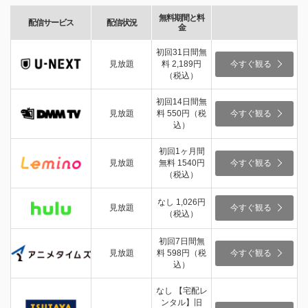
無料期間と料
配信サービス
配信状況
金
初回31日間無
見放題
料 2,189円
今すぐ観る
（税込）
初回14日間無
見放題
料 550円（税
今すぐ観る
込）
初回1ヶ月間
見放題
無料 1540円
今すぐ観る
（税込）
なし 1,026円
見放題
今すぐ観る
（税込）
初回7日間無
見放題
料 598円（税
今すぐ観る
込）
なし 【宅配レ
ンタル】旧