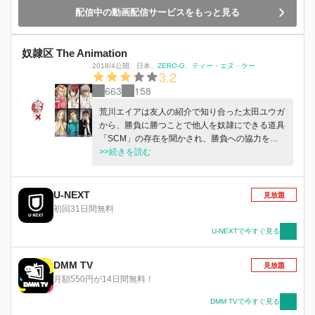
配信中の動画配信サービスをもっと見る
奴隷区 The Animation
2018/4公開
、
日本
、
ZERO-G
ティー・エヌ・ケー
3.2
663
158
荒川エイアは友人の紹介で知り合った太田ユウガ
から、勝負に勝つことで他人を奴隷にできる道具
「SCM」の存在を聞かされ、勝負への協力を持
ちかけられる。同じくSCMを手にした、さまざ
>>続きを読む
まな想いや欲望を持つ者たちが繰り広げるサバイ
バルゲームに巻き込まれ…？
U-NEXT
見放題
初回31日間無料
U-NEXTで今すぐ見る
DMM TV
見放題
月額550円が14日間無料！
DMM TVで今すぐ見る