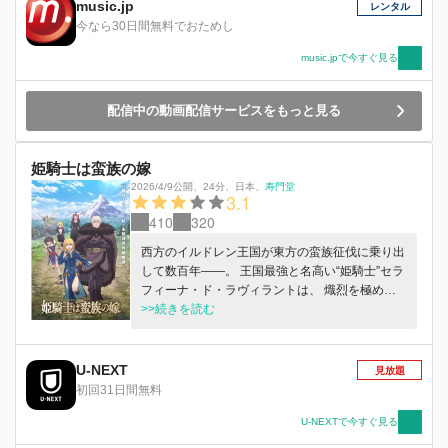
music.jp
レンタル
今なら30日間無料でおためし
music.jpで今すぐ見る
配信中の動画配信サービスをもっと見る
姫騎士は蛮族の嫁
2026/4/9公開
、
24分
、
日本
、
寿門堂
3.1
410
320
西方のイルドレン王国が東方の蛮族征伐に乗り出
して数百年――。 王国最強と名高い“姫騎士”セラ
フィーナ・ド・ラヴィラントは、 熾烈を極める
東方征伐にて蛮族に敗れ、捕虜となってしまう。
>>続きを読む
「…くっ、殺せ！」 敗北した女騎士に待ち受け
るのは陵辱の日々。 ……ではなく、蛮族王ヴェ
ーオルとの結婚だった！ 熱烈に求婚されながら
U-NEXT
見放題
も、セラフィーナは強靱な意志で拒絶。 しか
初回31日間無料
し、異文化との接触、新たな出会い、そしてヴェ
ーオルの素顔が、セラフィーナの心に変化を与え
U-NEXTで今すぐ見る
ていき……！？ 姫騎士 vs. 蛮族王、元敵同士が紡