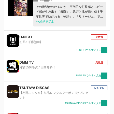
その復讐は終わるのか―圧倒的な打撃感とスピー
ド感が生み出す「舞闘」。武術と魂が織り成す千
年世界で紡がれる「物語」。「リネージュ」で知
られる、エヌシージャパンが贈る超大型オンライ
>>続きを読む
ンRPG「ブレイドアンドソウル」、日本サービス
開始と同時期にアニメ化！
U-NEXT
見放題
初回31日間無料
U-NEXTで今すぐ見る
DMM TV
見放題
月額550円が14日間無料！
DMM TVで今すぐ見る
TSUTAYA DISCAS
レンタル
【宅配レンタル】単品レンタルクーポン1枚プレゼ
ント
TSUTAYA DISCASで今すぐ見る