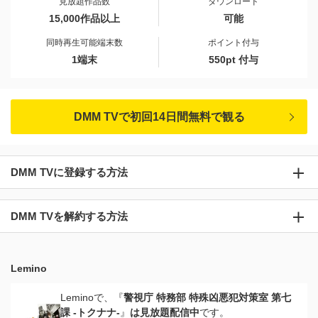
見放題作品数
ダウンロード
15,000作品以上
可能
同時再生可能端末数
ポイント付与
1端末
550pt 付与
DMM TVで初回14日間無料で観る
DMM TVに登録する方法
DMM TVを解約する方法
Lemino
Leminoで、『
警視庁 特務部 特殊凶悪犯対策室 第七
課 -トクナナ-
』
は見放題配信中
です。