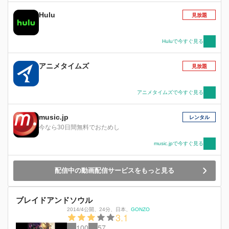
Hulu
見放題
Huluで今すぐ見る
アニメタイムズ
見放題
アニメタイムズで今すぐ見る
music.jp
レンタル
今なら30日間無料でおためし
music.jpで今すぐ見る
配信中の動画配信サービスをもっと見る
ブレイドアンドソウル
2014/4公開
、
24分
、
日本
、
GONZO
3.1
100
57