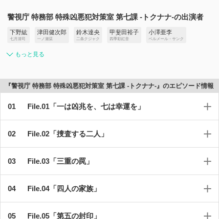
警視庁 特務部 特殊凶悪犯対策室 第七課 -トクナナ-の出演者
下野紘
津田健次郎
鈴木達央
甲斐田裕子
小澤亜李
七月清司
一ノ瀬栞
二条クジャク
四季彩紅音
ベルメール・サンク
もっと見る
『警視庁 特務部 特殊凶悪犯対策室 第七課 -トクナナ-』のエピソード情報
File.01「一は凶兆を、七は幸運を」
File.02「捜査する二人」
File.03「三重の罠」
File.04「四人の家族」
File.05「第五の封印」